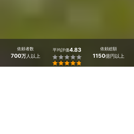
依頼者数
依頼総額
4.83
平均評価
700
1150
万
人以上
億円以上


群馬県渋川市のコウモリ駆除の業者探しはミツモアで。
家の屋根裏や隙間に侵入し住み着くコウモリ。鳴き声など
の騒音被害に加え、糞尿により家屋に被害を及ぼすことが
あります。
コウモリは許可なく捕獲・狩猟することが禁止されている
ため、個人で対策するよりも専門業者に依頼するのが良い
でしょう。
ミツモアのコウモリ駆除業者なら、コウモリの駆除、再発
予防といった幅広いサポートを提供してくれますよ。