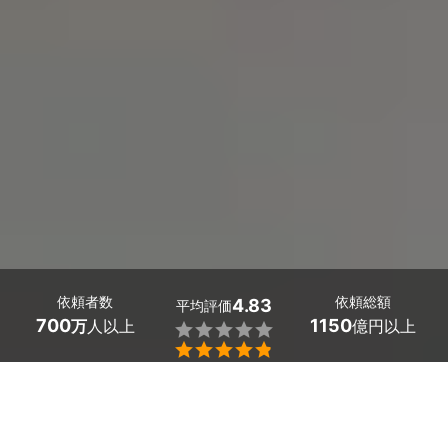
依頼者数
依頼総額
4.83
平均評価
700
1150
万
人以上
億円以上


佐賀県多久市の身辺調査・素行調査の探偵探しはミツモア
で。
結婚前に婚約者の身辺調査をしておきたい、浮気相手の身