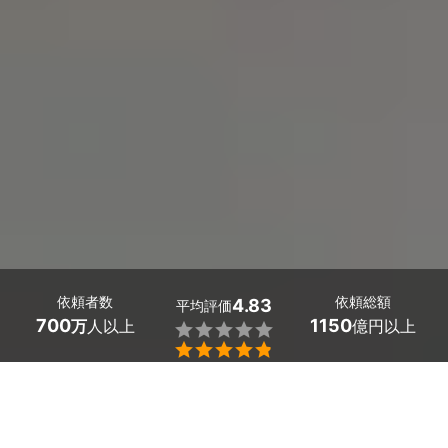
依頼者数
依頼総額
4.83
平均評価
700
1150
万
人以上
億円以上


佐賀県大町町の身辺調査・素行調査の探偵探しはミツモア
で。
結婚前に婚約者の身辺調査をしておきたい、浮気相手の身