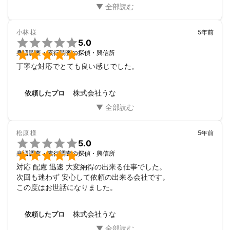
小林
様
5年前

5.0

身辺調査・素行調査の探偵・興信所
丁寧な対応でとても良い感じでした。
株式会社うな
依頼したプロ
松原
様
5年前

5.0

身辺調査・素行調査の探偵・興信所
対応 配慮 迅速 大変納得の出来る仕事でした。

次回も迷わず 安心して依頼の出来る会社です。

この度はお世話になりました。
株式会社うな
依頼したプロ