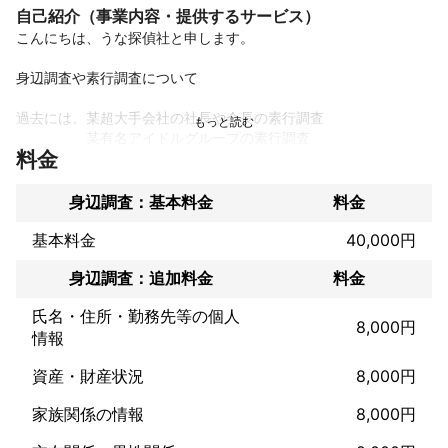
自己紹介（事業内容・提供するサービス）
こんにちは、うな探偵社と申します。

身辺調査や素行調査について

過去には、某超大手会社の社長や会長の素行調査

　　　　　某有名アイドルグループの素行調査

料金
　　　　　各、企業様の社員の素行調査

　　　　　超有名芸能事務所の調査　　等

身辺調査：基本料金
料金
幅広いジャンルでの素行調査を行ってきました。

基本料金
40,000円
身辺調査：追加料金
料金
各企業様への調査のコンサルも出来ます。

氏名・住所・勤務先等の個人
もちろん、個人様の案件もこなしてりますので、お気軽にお問合
8,000円
情報
せ下さい。　　　　
これまでの実績
資産・財産状況
8,000円
2017年に業界団体「全国調査業協同組合」の理事に就任

家族関係の情報
8,000円
2020年、日本調査業協会加入。
