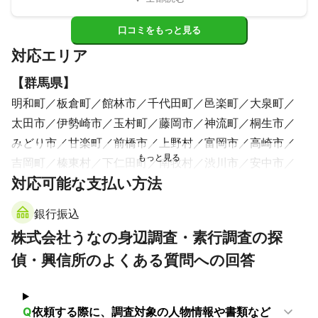
口コミをもっと見る
対応エリア
【
群馬県
】
明和町
板倉町
館林市
千代田町
邑楽町
大泉町
太田市
伊勢崎市
玉村町
藤岡市
神流町
桐生市
みどり市
甘楽町
前橋市
上野村
富岡市
高崎市
吉岡町
榛東村
下仁田町
南牧村
渋川市
安中市
対応可能な支払い方法
昭和村
沼田市
高山村
東吾妻町
川場村
片品村
長野原町
中之条町
みなかみ町
嬬恋村
草津町
銀行振込
【
大分県
】
株式会社うなの身辺調査・素行調査の探
姫島村
津久見市
国東市
臼杵市
杵築市
偵・興信所のよくある質問への回答
豊後高田市
大分市
佐伯市
日出町
別府市
宇佐市
由布市
豊後大野市
中津市
玖珠町
竹田市
九重町
日田市
Q
依頼する際に、調査対象の人物情報や書類など