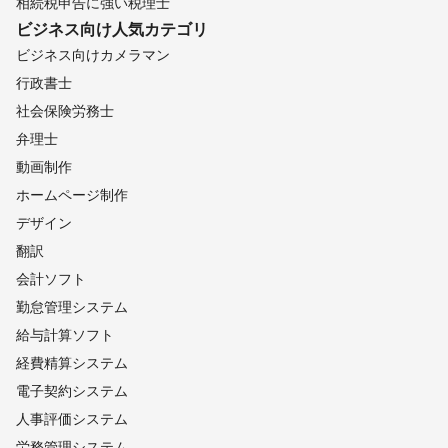
相続税申告に強い税理士
江東区
港区
新宿区
豊島区
江戸川区
葛飾区
ビジネス向け
人気カテゴリ
足立区
北区
渋谷区
品川区
中野区
目黒区
ビジネス向けカメラマン
板橋区
杉並区
大田区
練馬区
世田谷区
狛江市
行政書士
武蔵野市
三鷹市
調布市
西東京市
東久留米市
社会保険労務士
小金井市
清瀬市
稲城市
府中市
小平市
東村山市
弁理士
国分寺市
国立市
多摩市
東大和市
立川市
日野市
動画制作
武蔵村山市
昭島市
町田市
瑞穂町
福生市
羽村市
ホームページ制作
八王子市
あきる野市
青梅市
日の出町
檜原村
デザイン
奥多摩町
翻訳
【
福島県
】
会計ソフト
矢祭町
塙町
棚倉町
檜枝岐村
鮫川村
南会津町
勤怠管理システム
浅川町
白河市
西郷村
泉崎村
古殿町
中島村
給与計算ソフト
石川町
下郷町
矢吹町
天栄村
いわき市
昭和村
経費精算システム
玉川村
鏡石町
只見町
平田村
須賀川市
電子契約システム
会津美里町
小野町
三島町
金山町
会津若松市
人事評価システム
柳津町
広野町
郡山市
川内村
三春町
楢葉町
労務管理システム