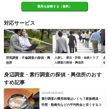
枚方市
島本町
交野市
高槻市
四條畷市
寝屋川市
費用を診断する（無料）
大東市
門真市
東大阪市
茨木市
摂津市
柏原市
守口市
八尾市
太子町
河南町
羽曳野市
吹田市
藤井寺市
豊能町
箕面市
千早赤阪村
能勢町
対応サービス
松原市
富田林市
豊中市
大阪市
池田市
大阪狭山市
河内長野市
堺市
和泉市
高石市
泉大津市
忠岡町
岸和田市
貝塚市
熊取町
泉佐野市
田尻町
泉南市
阪南市
岬町
【
北海道
】
浮気調査・不倫調査の探偵・興
身
人探し・家出・詐欺・金銭トラブ
松前町
福島町
知内町
上ノ国町
木古内町
北斗市
信所
信
ル調査の探偵・興信所
江差町
函館市
厚沢部町
七飯町
乙部町
鹿部町
身辺調査・素行調査の探偵・興信所のおす
森町
奥尻町
八雲町
せたな町
室蘭市
今金町
すめ記事
長万部町
登別市
えりも町
壮瞥町
様似町
洞爺湖町
伊達市
豊浦町
白老町
島牧村
黒松内町
2023年06月06日
浦河町
留寿都村
新ひだか町
真狩村
蘭越町
素行調査の費用相場はいくら？家族構成・
寿都町
広尾町
苫小牧市
ニセコ町
新冠町
学歴・勤務先などの平均料金と安くするコ