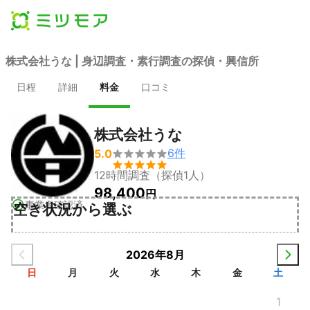
株式会社うな | 身辺調査・素行調査の探偵・興信所
日程
詳細
料金
口コミ
株式会社うな
6
件
5.0


12時間調査（探偵1人）
98,400
円
事業者確認済
空き状況から選ぶ
2026年8月
日
月
火
水
木
金
土
1