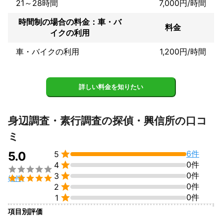
21～28時間
7,000円/時間
時間制の場合の料金：車・バ
料金
イクの利用
車・バイクの利用
1,200円/時間
詳しい料金を知りたい
身辺調査・素行調査の探偵・興信所の口コ
ミ

6件
5.0
5

0件
4


0件
3

(6件)

0件
2

0件
1
項目別評価