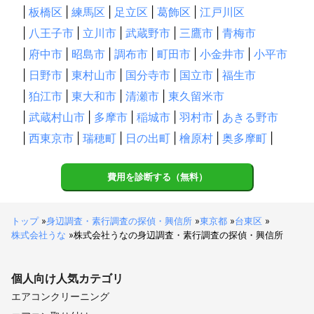
比布町
浜中町
愛別町
小平町
津別町
訓子府町
|
板橋区
|
練馬区
|
足立区
|
葛飾区
|
江戸川区
和寒町
弟子屈町
遠軽町
剣淵町
士別市
苫前町
|
八王子市
|
立川市
|
武蔵野市
|
三鷹市
|
青梅市
幌加内町
別海町
北見市
美幌町
羽幌町
滝上町
|
府中市
|
昭島市
|
調布市
|
町田市
|
小金井市
|
小平市
根室市
中標津町
大空町
佐呂間町
清里町
名寄市
|
日野市
|
東村山市
|
国分寺市
|
国立市
|
福生市
小清水町
下川町
湧別町
紋別市
網走市
初山別村
|
狛江市
|
東大和市
|
清瀬市
|
東久留米市
西興部村
標津町
|
武蔵村山市
|
多摩市
|
稲城市
|
羽村市
|
あきる野市
【
石川県
】
|
西東京市
|
瑞穂町
|
日の出町
|
檜原村
|
奥多摩町
|
白山市
金沢市
津幡町
中能登町
宝達志水町
かほく市
羽咋市
七尾市
能登町
珠洲市
野々市市
費用を診断する（無料）
内灘町
小松市
能美市
川北町
穴水町
志賀町
加賀市
輪島市
【
島根県
】
トップ
»
身辺調査・素行調査の探偵・興信所
»
東京都
»
台東区
»
株式会社うな
»
株式会社うなの身辺調査・素行調査の探偵・興信所
隠岐の島町
安来市
海士町
松江市
知夫村
西ノ島町
奥出雲町
雲南市
出雲市
飯南町
美郷町
大田市
個人向け
邑南町
人気カテゴリ
川本町
江津市
浜田市
益田市
エアコンクリーニング
吉賀町
津和野町