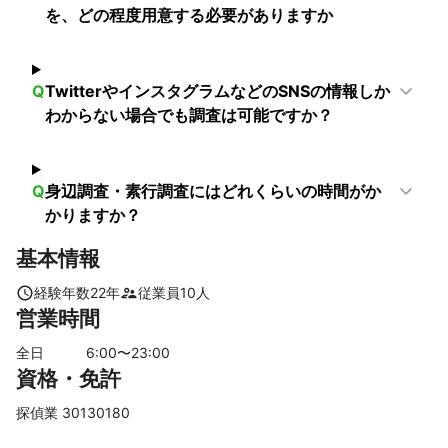
【
秋田県
】
を、どの程度用意する必要がありますか
湯沢市
東成瀬村
羽後町
にかほ市
横手市
由利本荘市
美郷町
大仙市
秋田市
仙北市
潟上市
井川町
五城目町
上小阿仁村
男鹿市
八郎潟町
Q
TwitterやインスタグラムなどのSNSの情報しか
わからない場合でも調査は可能ですか？
大潟村
三種町
北秋田市
能代市
鹿角市
大館市
藤里町
八峰町
小坂町
【
富山県
】
Q
身辺調査・素行調査にはどれくらいの時間がか
立山町
黒部市
朝日町
上市町
魚津市
富山市
かりますか？
入善町
滑川市
舟橋村
射水市
南砺市
砺波市
基本情報
高岡市
小矢部市
氷見市
【
鳥取県
】
経験年数
22
年
従業員
10
人
若桜町
岩美町
八頭町
智頭町
鳥取市
湯梨浜町
営業時間
三朝町
北栄町
倉吉市
琴浦町
大山町
江府町
全日
6
:00〜
23
:00
伯耆町
日野町
日吉津村
米子市
南部町
境港市
資格・免許
日南町
探偵業 30130180
【
大阪府
】