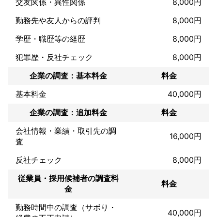
交友関係・異性関係
8,000円
アピールポイント
当社は、有難い事にお客様から別のお客様を紹介していただくこ
勤務先や友人からの評判
8,000円
とが多々あるので、広告にあまりお金をかけていません。

その分、必要最低限の調査料金でやらせてもらっています。

学歴・職歴等の経歴
8,000円
また、自社で優秀な調査員を育てており、どの分野でも完璧な調
犯罪歴・反社チェック
8,000円
査ができるのです。

企業の調査：基本料金
料金
探偵業界は、安いから下手なのでもなく、高いから上手なわけで
もないのです。
基本料金
40,000円
企業の調査：追加料金
料金
会社情報・業績・取引先の調
16,000円
査
反社チェック
8,000円
従業員・採用候補者の調査料
料金
金
勤務時間中の調査（サボり・
40,000円