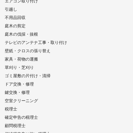
【
エアコン取り付け
山口県
】
引越し
和木町
周防大島町
岩国市
柳井市
平生町
不用品回収
田布施町
上関町
光市
周南市
下松市
阿武町
庭木の剪定
山口市
防府市
萩市
美祢市
宇部市
長門市
庭木の伐採・抜根
山陽小野田市
下関市
【
テレビのアンテナ工事・取り付け
熊本県
】
壁紙・クロスの張り替え
産山村
小国町
南小国町
高森町
阿蘇市
南阿蘇村
家具・荷物の運搬
山都町
大津町
菊池市
西原村
山鹿市
菊陽町
草刈り・芝刈り
合志市
益城町
御船町
水上村
美里町
甲佐町
ゴミ屋敷の片付け・清掃
和水町
嘉島町
熊本市
湯前町
多良木町
玉東町
ドア交換・修理
南関町
五木村
玉名市
あさぎり町
八代市
荒尾市
鍵交換・修理
相良村
氷川町
宇土市
長洲町
宇城市
錦町
空室クリーニング
山江村
人吉市
球磨村
芦北町
上天草市
津奈木町
税理士
水俣市
天草市
苓北町
【
確定申告の税理士
東京都
】
顧問税理士
台東区
墨田区
千代田区
中央区
荒川区
文京区