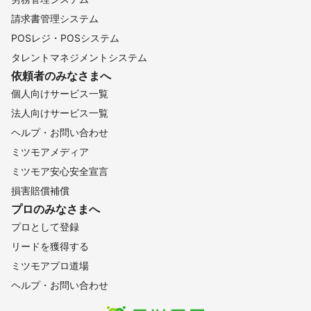
田村市
湯川村
会津坂下町
本宮市
磐梯町
富岡町
請求書管理システム
大玉村
猪苗代町
大熊町
二本松市
西会津町
POSレジ・POSシステム
葛尾村
双葉町
北塩原村
浪江町
喜多方市
川俣町
タレントマネジメントシステム
飯舘村
南相馬市
福島市
伊達市
桑折町
相馬市
依頼者のみなさまへ
国見町
新地町
個人向けサービス一覧
【
福岡県
】
法人向けサービス一覧
吉富町
上毛町
豊前市
苅田町
築上町
行橋市
ヘルプ・お問い合わせ
北九州市
みやこ町
赤村
香春町
大任町
添田町
ミツモアメディア
福智町
田川市
川崎町
直方市
水巻町
糸田町
ミツモア安心安全宣言
中間市
芦屋町
東峰村
遠賀町
小竹町
鞍手町
損害賠償補償
嘉麻市
岡垣町
うきは市
宮若市
飯塚市
朝倉市
プロのみなさまへ
桂川町
福津市
篠栗町
筑前町
古賀市
久山町
プロとして登録
八女市
大刀洗町
須恵町
宇美町
宗像市
筑紫野市
リードを獲得する
太宰府市
小郡市
新宮町
粕屋町
志免町
大野城市
ミツモアプロ道場
久留米市
広川町
春日市
福岡市
那珂川市
筑後市
ヘルプ・お問い合わせ
みやま市
大木町
柳川市
大川市
大牟田市
糸島市