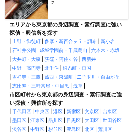
喜茂別町
厚真町
千歳市
京極町
倶知安町
岩内町
ツ
むかわ町
安平町
平取町
日高町
恵庭市
大樹町
共和町
中札内村
北広島市
赤井川村
泊村
仁木町
エリアから東京都の身辺調査・素行調査に強い
更別村
由仁町
長沼町
札幌市
栗山町
南幌町
探偵・興信所を探す
帯広市
古平町
小樽市
神恵内村
江別市
余市町
|
上野・御徒町
|
多摩・新百合ヶ丘・調布
|
新小岩
幕別町
夕張市
芽室町
豊頃町
占冠村
積丹町
|
石神井公園
|
成城学園前・千歳烏山
|
六本木・赤坂
新篠津村
清水町
岩見沢市
三笠市
留夜別村
|
大井町・大森
|
荻窪・阿佐ヶ谷
|
西新井
紗那村
蘂取村
留別村
南富良野町
当別町
美唄市
音更町
|
中野・高円寺
月形町
|
池田町
北千住
|
石狩市
錦糸町・両国
浦幌町
富良野市
浦臼町
奈井江町
鹿追町
士幌町
上砂川町
新得町
|
吉祥寺・三鷹
|
葛西・東陽町
|
二子玉川・自由が丘
芦別市
歌志内市
砂川市
中富良野町
本別町
|
恵比寿・三軒茶屋・中目黒
|
浅草
|
新十津川町
上富良野町
赤平市
滝川市
雨竜町
市区町村から東京都の身辺調査・素行調査に強
白糠町
上士幌町
美瑛町
妹背牛町
釧路市
増毛町
い探偵・興信所を探す
釧路町
北竜町
足寄町
東神楽町
秩父別町
東川町
|
千代田区
|
中央区
|
港区
|
新宿区
|
文京区
|
台東区
旭川市
留萌市
鶴居村
深川市
陸別町
沼田町
|
墨田区
|
江東区
|
品川区
|
目黒区
|
大田区
|
世田谷区
厚岸町
上川町
当麻町
鷹栖町
置戸町
標茶町
|
渋谷区
|
中野区
|
杉並区
|
豊島区
|
北区
|
荒川区