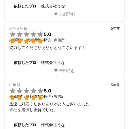
株式会社うな
依頼したプロ
おやまだ
様
5年前

5.0

身辺調査・素行調査の探偵・興信所
協力してくださりありがとうございます！
株式会社うな
依頼したプロ
山崎
様
5年前

5.0

身辺調査・素行調査の探偵・興信所
迅速に対応くださりありがとうございました

御社を選択し正解でした。
株式会社うな
依頼したプロ