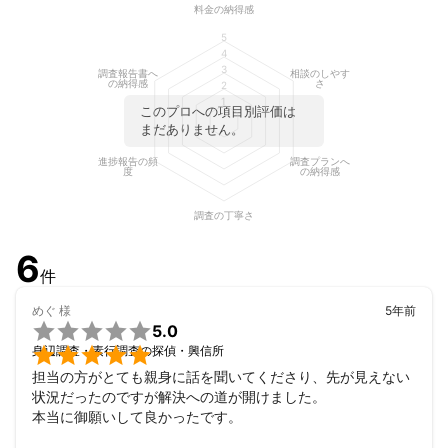
料金の納得感
5
4
3
調査報告書へ
相談のしやす
の納得感
さ
2
1
このプロへの項目別評価は
まだありません。
進捗報告の頻
調査プランへ
度
の納得感
調査の丁寧さ
6
件
めぐ
様
5年前

5.0

身辺調査・素行調査の探偵・興信所
担当の方がとても親身に話を聞いてくださり、先が見えない
状況だったのですが解決への道が開けました。

本当に御願いして良かったです。