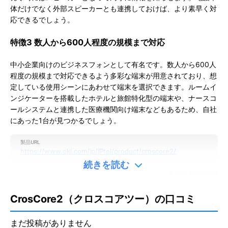
体だけでなく外部スピーカーとも連携しておけば、より素早く対
応できるでしょう。
特徴3 数人から600人程度の規模まで対応
中小企業向けのビジネスフォンとして有名です。
数人から600人
程度の規模まで対応できるよう多彩な端末が用意されており、想
定している使用シーンにあわせて端末を選択できます。
ルームイ
ンジケーターを搭載したホテルと旅館特化型の端末や、ナースコ
ールシステムと連携した医療機関向け端末などもあるため、自社
にあった1台が見つかるでしょう。
製品URL
https://www.oki.com/jp/IPtel/product/croscore2/
続きを読む
更新日：
2026/05/20
※本ページは、公表されている情報を元にミツモアが作成したものです。
掲載に関するお問い合わせ
CrosCore2（クロスコアツー）の口コミ
口コミを投稿する
まだ投稿がありません