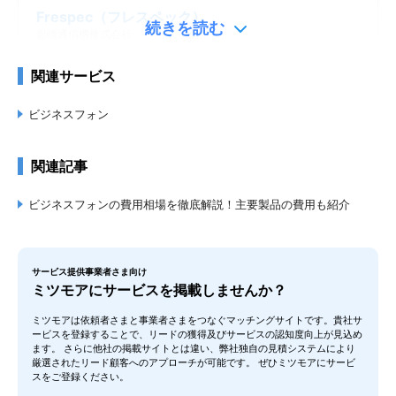
Frespec（フレスペック）
続きを読む
岩崎通信機株式会社
関連サービス
ビジネスフォン
関連記事
デジタルビジネスホン NYC-iF
株式会社ナカヨ
ビジネスフォンの費用相場を徹底解説！主要製品の費用も紹介
サービス提供事業者さま向け
ミツモアにサービスを掲載しませんか？
ミツモアは依頼者さまと事業者さまをつなぐマッチングサイトです。貴社サ
ービスを登録することで、リードの獲得及びサービスの認知度向上が見込め
IPテレフォニーシステムNYC-Si
ます。 さらに他社の掲載サイトとは違い、弊社独自の見積システムにより
厳選されたリード顧客へのアプローチが可能です。 ぜひミツモアにサービ
株式会社ナカヨ
スをご登録ください。