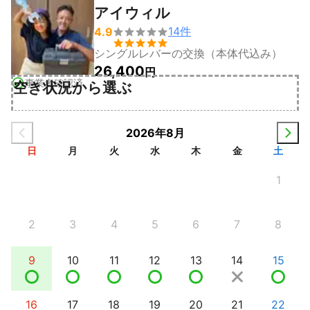
アイウィル
14
件
4.9


シングルレバーの交換（本体代込み）
26,400
円
事業者確認済
空き状況から選ぶ
2026年8月
日
月
火
水
木
金
土
1
2
3
4
5
6
7
8
9
10
11
12
13
14
15
16
17
18
19
20
21
22