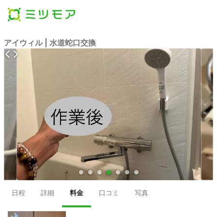
アイウィル | 水道蛇口交換
●
●
●
●
●
●
●
日程
詳細
料金
口コミ
写真