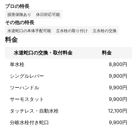
・ちょっとした修繕もお気軽に

プロの特長
・水栓や便器の交換も承ります

・お客様のライフスタイルに合ったベストなご提案

損害保険あり
休日対応可能
・土日祝日も対応致します

その他の特長
水道蛇口の本体手配可能
立水栓の取り付け
立水栓の交換
【業界経験20年、ベテラン職人にお任せ下さい！】

料金
・大手・中規模の水道屋さんで経験を積んで独立して7年。

水道蛇口の交換・取付料金
料金
・数えたことはありませんが、作業数は1万件超え？

・一部上場の管理会社様、各お取引先様、個人宅のお客様、多く
単水栓
8,800円
のリピートのお客様から日々「ありがとう！」と言って頂ける事
を喜び・糧にして頑張ってます

シングルレバー
9,900円
ツーハンドル
9,900円
【単なる作業員ではなく、お客様の大切な財産を守り、ご満足頂
けるサービスをご提供致します！】

サーモスタット
9,900円
タッチレス・自動水栓
12,100円
大手・中規模水道屋で体験した、売り上げ至上主義、また経験浅
く・技術不足の作業員への多くのクレームを目の当たりにして疑
分岐水栓付き蛇口
9,900円
問を感じ、

・迅速、丁寧、確実な作業はもちろん

・丁寧で分かりやすいご説明
