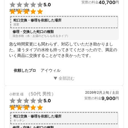
40,700
実際の料金
円

5.0

水道蛇口交換
蛇口交換・修理を依頼した場所
浴室
修理・交換した蛇口の種類
混合水栓（水・お湯のどちらも出るタイプ）
急な時間変更にも関わらず、対応していただき助かりまし
た。違うタイプの水栓も持ってきてくださったので、満足の
いく商品に交換することができ良かったです。
アイウィル
依頼したプロ
2026年2月上旬 / 土日
（50代 男性）
小野里
様
9,900
実際の料金
円

5.0

水道蛇口交換
蛇口交換・修理を依頼した場所
キッチン
修理・交換した蛇口の種類