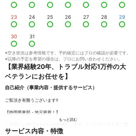
23
24
25
26
27
28
29
30
31
※空き状況は参考情報です。予約確定にはプロの確認が必要です。
※以降の予定を希望の場合は、プロにお問い合わせください。
【業界経験20年、トラブル対応1万件の大
ベテランにお任せを】
自己紹介（事業内容・提供するサービス）
ご覧頂き有難うございます‼︎

【静岡県東部・地元密着！】

・水回り＝蛇口やトイレの水漏れ、排水・トイレのつまり等に緊
サービス内容・特徴
急訪問
