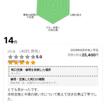
1
・数えたことはありませんが、作業数は1万件超え？

・一部上場の管理会社様、各お取引先様、個人宅のお客様、多く
のリピートのお客様から日々「ありがとう！」と言って頂ける事
事前の説明の
人柄の良さ
を喜び・糧にして頑張ってます
十分度
アピールポイント
【単なる作業員ではなく、お客様の大切な財産を守り、ご満足頂
プロ・作業へ
の安心感
けるサービスをご提供致します！】

14
大手・中規模水道屋で体験した、売り上げ至上主義、また経験浅
件
く・技術不足の作業員への多くのクレームを目の当たりにして疑
2026年6月中旬 / 平日
問を感じ、

（40代 男性）
OD
様
25,400
実際の料金
円
・迅速、丁寧、確実な作業はもちろん


5.0
・丁寧で分かりやすいご説明


水道蛇口交換
・お客様のライフスタイルにあった提案

・プロとして妥協のない行動

蛇口交換・修理を依頼した場所
キッチン
修理・交換した蛇口の種類
混合水栓（水・お湯のどちらも出るタイプ）
【地域（静岡県東部）限定にさせて下さい！】

とても良かったです。

・移動コスト（費用、時間）を抑え、

水栓交換と今後の使い方について教えて頂き仕事は丁寧でし
・その分価格を抑える事が出来、

た。
・さらに一件一件、時間をかけ丁寧な作業が出来、
