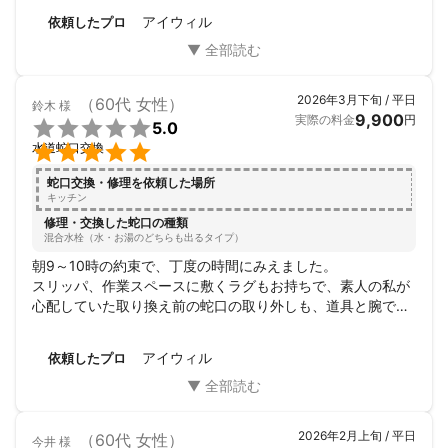
・また、何かあった時にはすぐに駆けつけられます。

アイウィル
依頼したプロ
抑えるべきコストでなければ、材料をけちったり、作業時間を削
らなければ利益が出ないという事になります。

2026年3月下旬 / 平日
（60代 女性）
それではお客様の大切な財産を守れません。

鈴木
様
9,900
実際の料金
円

延いてはお客様のご納得、ご満足に繋がりません。

5.0
「ありがとう！」「あなたに頼んで良かった」


水道蛇口交換
この一言が私の一番のモチベーションです！
蛇口交換・修理を依頼した場所
キッチン
修理・交換した蛇口の種類
混合水栓（水・お湯のどちらも出るタイプ）
朝9～10時の約束で、丁度の時間にみえました。

スリッパ、作業スペースに敷くラグもお持ちで、素人の私が
心配していた取り換え前の蛇口の取り外しも、道具と腕で難
なくクリアー。25分で完了。 その後、使い方の注意事項
（最近のものはあまりキュット締めない）などを説明して下
アイウィル
依頼したプロ
さいました。

蛇口はこちらで用意したものを使用、工賃もお安めで、大満
足です。
2026年2月上旬 / 平日
（60代 女性）
今井
様