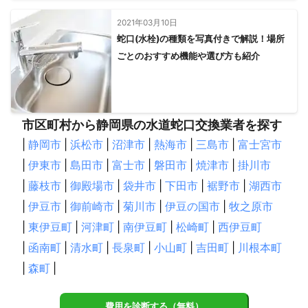
2021年03月10日
蛇口(水栓)の種類を写真付きで解説！場所
ごとのおすすめ機能や選び方も紹介
市区町村から静岡県の水道蛇口交換業者を探す
|
静岡市
|
浜松市
|
沼津市
|
熱海市
|
三島市
|
富士宮市
|
伊東市
|
島田市
|
富士市
|
磐田市
|
焼津市
|
掛川市
|
藤枝市
|
御殿場市
|
袋井市
|
下田市
|
裾野市
|
湖西市
|
伊豆市
|
御前崎市
|
菊川市
|
伊豆の国市
|
牧之原市
|
東伊豆町
|
河津町
|
南伊豆町
|
松崎町
|
西伊豆町
|
函南町
|
清水町
|
長泉町
|
小山町
|
吉田町
|
川根本町
|
森町
|
費用を診断する（無料）