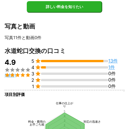
・お客様のライフスタイルにあった提案

詳しい料金を知りたい
・プロとして妥協のない行動

写真と動画
【地域（静岡県東部）限定にさせて下さい！】

写真11件と動画0件
・移動コスト（費用、時間）を抑え、

・その分価格を抑える事が出来、

すべて見る
水道蛇口交換の口コミ
・さらに一件一件、時間をかけ丁寧な作業が出来、

・また、何かあった時にはすぐに駆けつけられます。


13件
4.9
5

1件
4
抑えるべきコストでなければ、材料をけちったり、作業時間を削

らなければ利益が出ないという事になります。


0件
3

(14件)

0件
2
それではお客様の大切な財産を守れません。


0件
1
延いてはお客様のご納得、ご満足に繋がりません。

項目別評価
「ありがとう！」「あなたに頼んで良かった」

この一言が私の一番のモチベーションです！
仕事の仕上が
り
これまでの実績
5
【業界経験20年、ベテラン職人にお任せ下さい！】

4
3
料金・費用の
対応の迅速さ
お手ごろ感
2
・大手・中規模の水道屋さんで経験を積んで独立して7年。
