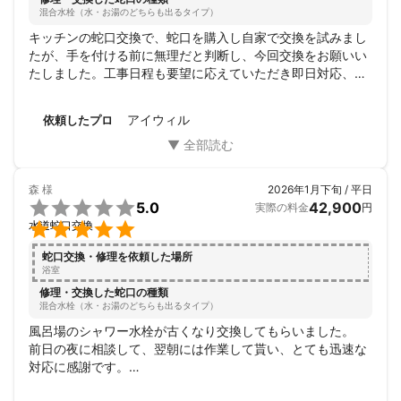
混合水栓（水・お湯のどちらも出るタイプ）
キッチンの蛇口交換で、蛇口を購入し自家で交換を試みまし
たが、手を付ける前に無理だと判断し、今回交換をお願いい
たしました。工事日程も要望に応えていただき即日対応、工
賃もリーズナブルで、大変満足いたしました。この度は、大
変ありがとうございました。
アイウィル
依頼したプロ
森
様
2026年1月下旬 / 平日

5.0
42,900
実際の料金
円

水道蛇口交換
蛇口交換・修理を依頼した場所
浴室
修理・交換した蛇口の種類
混合水栓（水・お湯のどちらも出るタイプ）
風呂場のシャワー水栓が古くなり交換してもらいました。

前日の夜に相談して、翌朝には作業して貰い、とても迅速な
対応に感謝です。

また水回りで何かあった際にはご相談させていただきます。
