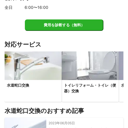
全日
6
:00〜
16
:00
費用を診断する（無料）
対応サービス
水道蛇口交換
トイレリフォーム・トイレ（便
水
器）交換
水道蛇口交換のおすすめ記事
2023年06月05日