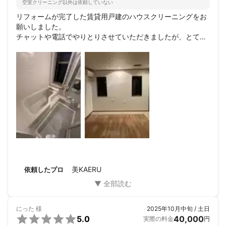
空室クリーニング以外は依頼していない
リフォームが完了した賃貸用戸建のハウスクリーニングをお
願いしました。

チャットや電話でやりとりさせていただきましたが、とても
丁寧にご対応いただきました。

また、現場においても、一部屋ずつ時間をかけてくださり、
ピカピカにしていただきました😆めちゃくちゃ満足していま
す。

スタッフの皆様には感謝🙏他の物件でもまたお願いしたいで
す。
美KAERU
依頼したプロ
にった
様
2025年10月中旬 / 土日

5.0
40,000
実際の料金
円