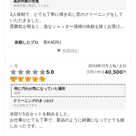
高所作業の有無
高所作業に対応してくれた
3人体制で、とても丁寧に掃き出し窓のクリーニングをして
いただきました。

雰囲気も明るく、急なシャッター清掃の依頼も快くお受けい
ただき、最後の料金明細もしっかりご説明いただき、とても
信頼できました。

美KAERU
依頼したプロ
またご縁あればお願いしたいと思います。

よろしくお願いいたします。
と
様
2024年12月上旬 / 土日

5.0
40,500
実際の料金
円

水回りクリーニング
特に汚れが気になっていた場所
浴室
クリーニングのきっかけ
カビが生えてきた
水回り5点セットを頼みました。

お仕事がとても丁寧で、新品のように綺麗になってとても嬉
しかったです。

スタッフの方々も仲が良さそうで、雰囲気よくお掃除してい