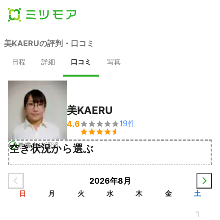
美KAERUの評判・口コミ
日程
詳細
口コミ
写真
美KAERU
19
件
4.6


事業者確認済
空き状況から選ぶ
2026年8月
日
月
火
水
木
金
土
1