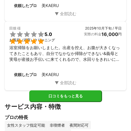
ただきました。

美KAERU
依頼したプロ
お値段もお手頃で、また機会があればこちらに頼もうと思い
ます。
田畑
様
2025年10月下旬 / 平日

5.0
16,000
実際の料金
円

お風呂（浴室）クリーニング
浴室掃除をお願いしました。出産を控え、お腹が大きくなっ
てきたこともあり、自分でなかなか掃除ができない&義母と
実母が産後お手伝いに来てくれるので、水回りをきれいにし
ておきたかったのでお願いしました。結果、大満足です！ぴ
かぴかになった浴室で毎日のお風呂時間がより気持ち良くな
美KAERU
依頼したプロ
りました。きれいにしていただいた状態をキープできるよ
う、日々の掃除を頑張っていきたいと思います。
口コミをもっと見る
サービス内容・特徴
プロの特長
女性スタッフ指定可能
非喫煙者
夜間対応可