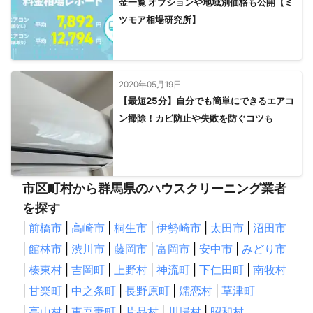
金一覧 オプションや地域別価格も公開【ミ
ツモア相場研究所】
2020年05月19日
【最短25分】自分でも簡単にできるエアコ
ン掃除！カビ防止や失敗を防ぐコツも
市区町村から群馬県のハウスクリーニング業者
を探す
|
前橋市
|
高崎市
|
桐生市
|
伊勢崎市
|
太田市
|
沼田市
|
館林市
|
渋川市
|
藤岡市
|
富岡市
|
安中市
|
みどり市
|
榛東村
|
吉岡町
|
上野村
|
神流町
|
下仁田町
|
南牧村
|
甘楽町
|
中之条町
|
長野原町
|
嬬恋村
|
草津町
|
高山村
|
東吾妻町
|
片品村
|
川場村
|
昭和村