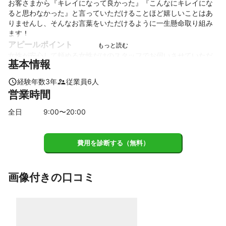
お客さまから『キレイになって良かった』『こんなにキレイにな
ると思わなかった』と言っていただけることほど嬉しいことはあ
りませんし、そんなお言葉をいただけるように一生懸命取り組み
ます！
アピールポイント
女性が安心して頼める女性だけのスタッフでお伺いさせていただ
基本情報
きます！

女性だからこそ細かい汚れもお任せ下さい！
経験年数
3
年
従業員
6
人
営業時間
全日
9
:00〜
20
:00
費用を診断する（無料）
画像付きの口コミ