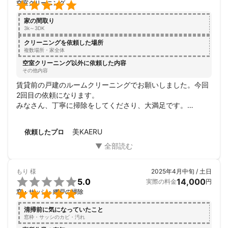

空室クリーニング
家の間取り
3k～3DK
クリーニングを依頼した場所
複数場所・家全体
空室クリーニング以外に依頼した内容
その他内容
賃貸前の戸建のルームクリーニングでお願いしました。今回
2回目の依頼になります。

みなさん、丁寧に掃除をしてくださり、大満足です。

また気さくでお話もしやすく、スムーズでした。

いつも感謝しております。またお願いしたいです！
美KAERU
依頼したプロ
もり
様
2025年4月中旬 / 土日

5.0
14,000
実際の料金
円

窓・サッシ・網戸の掃除
清掃前に気になっていたこと
窓枠・サッシのカビ・汚れ