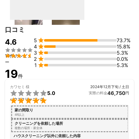
口コミ

5
73.7%
4.6

4
15.8%


3
5.3%

19件のレビュ

2
0.0%
ー

1
5.3%
19
件
カワセミ
様
2024年12月下旬 / 土日

5.0
46,750
実際の料金
円

ハウスクリーニング
家の間取り
4R以上
クリーニングを依頼した場所
複数の場所・家全体
ハウスクリーニング以外に依頼した内容