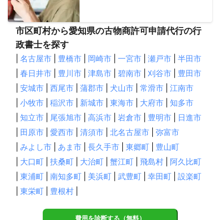
市区町村から愛知県の古物商許可申請代行の行
政書士を探す
|
名古屋市
|
豊橋市
|
岡崎市
|
一宮市
|
瀬戸市
|
半田市
|
春日井市
|
豊川市
|
津島市
|
碧南市
|
刈谷市
|
豊田市
|
安城市
|
西尾市
|
蒲郡市
|
犬山市
|
常滑市
|
江南市
|
小牧市
|
稲沢市
|
新城市
|
東海市
|
大府市
|
知多市
|
知立市
|
尾張旭市
|
高浜市
|
岩倉市
|
豊明市
|
日進市
|
田原市
|
愛西市
|
清須市
|
北名古屋市
|
弥富市
|
みよし市
|
あま市
|
長久手市
|
東郷町
|
豊山町
|
大口町
|
扶桑町
|
大治町
|
蟹江町
|
飛島村
|
阿久比町
|
東浦町
|
南知多町
|
美浜町
|
武豊町
|
幸田町
|
設楽町
|
東栄町
|
豊根村
|
費用を診断する（無料）