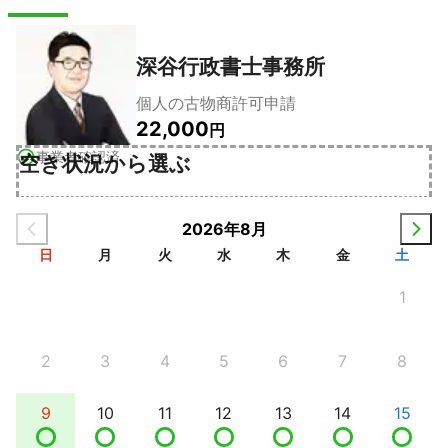
深谷行政書士事務所
個人の古物商許可申請
22,000
円
事業者確認済
空き状況から選ぶ
2026年8月
日
月
火
水
木
金
土
1
2
3
4
5
6
7
8
9
10
11
12
13
14
15