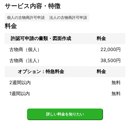
サービス内容・特徴
日々の暮らしやビジネスの中で出てくる困りごとを誰に相談した
らいいのか分からない時にお役に立てるかもしれません。

官公庁への面倒な書類の提出や申請を行ったり、ご相談をお伺い
個人の古物商許可申請
法人の古物商許可申請
することで皆様の“どうしよう”を解決するお手伝いをさせていただ
料金
きます。
これまでの実績
許認可申請の書類・図面作成
料金
補助金申請など
アピールポイント
古物商（個人）
22,000円
大学卒業後、大手旅行会社・関西芸能事務所・中堅美容関連会社
などを経て、東京に転身しベンチャーキャピタル等の出資をうけ
古物商（法人）
38,500円
て音楽配信関連のベンチャー企業を共同設立同時創業役員拝命。
オプション：特急料金
料金
役員退任後、エンターテイメント業界にて構成作家として個人活
動を行い、マルチメディア制作・フリーマガジン出版の会社を運
2週間以内
無料
営。東海地区大手鮮魚卸会社の資本を受けてスポーツ＆ビューテ
ィーをコンセプトとしたサロンの運営に着手。コロナ期を迎え、
1週間以内
無料
様々な事業が降下していく状況を目の当たりにし、人のためにで
きることを念頭に資格取得に着手し、2023年実父が他界したこと
をきっかけに、生家にて行政書士事務所を開業。
詳しい料金を知りたい