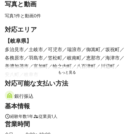
写真と動画
写真1件と動画0件
対応エリア
【
岐阜県
】
多治見市
土岐市
可児市
瑞浪市
御嵩町
坂祝町
各務原市
羽島市
笠松町
岐南町
恵那市
海津市
美濃加茂市
富加町
輪之内町
八百津町
川辺町
安八町
岐阜市
【
対応可能な支払い方法
愛知県
】
みよし市
東郷町
日進市
豊明市
知立市
刈谷市
銀行振込
長久手市
大府市
安城市
尾張旭市
東浦町
瀬戸市
基本情報
高浜市
東海市
名古屋市
岡崎市
豊田市
阿久比町
春日井市
知多市
碧南市
豊山町
半田市
幸田町
経験年数
1
年
従業員
1
人
営業時間
大治町
清須市
飛島村
小牧市
北名古屋市
あま市
蟹江町
西尾市
岩倉市
弥富市
武豊町
常滑市