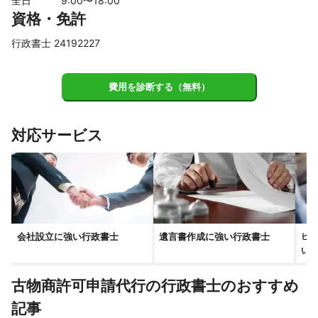
全日
9
:00〜
18
:00
資格・免許
蒲郡市
大口町
津島市
犬山市
稲沢市
扶桑町
愛西市
江南市
豊川市
一宮市
美浜町
設楽町
行政書士 24192227
南知多町
新城市
豊橋市
田原市
【
三重県
】
費用を診断する（無料）
木曽岬町
川越町
桑名市
朝日町
東員町
対応サービス
会社設立に強い行政書士
遺言書作成に強い行政書士
ビザ
い行
古物商許可申請代行の行政書士のおすすめ
記事