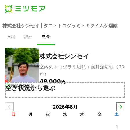
株式会社シンセイ | ダニ・トコジラミ・キクイムシ駆除
日程
詳細
料金
株式会社シンセイ
室内のトコジラミ駆除＋寝具熱処理（30
㎡）
48,000
円
事業者確認済
空き状況から選ぶ
2026年8月
日
月
火
水
木
金
土
1