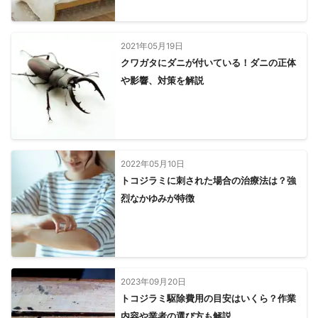
赤穂市
上郡町
相生市
佐用町
たつの市
太子町
姫路市
高砂市
宍粟市
福崎町
加古川市
南あわじ市
播磨町
市川町
洲本市
淡路市
加西市
2021年05月19日
クワガタにダニが付いている！ダニの正体
稲美町
明石市
神河町
や影響、対策を解説
2022年05月10日
トコジラミに刺された場合の治療法は？強
烈なかゆみが特徴
2023年09月20日
トコジラミ駆除費用の目安はいくら？作業
内容や業者の選び方も解説