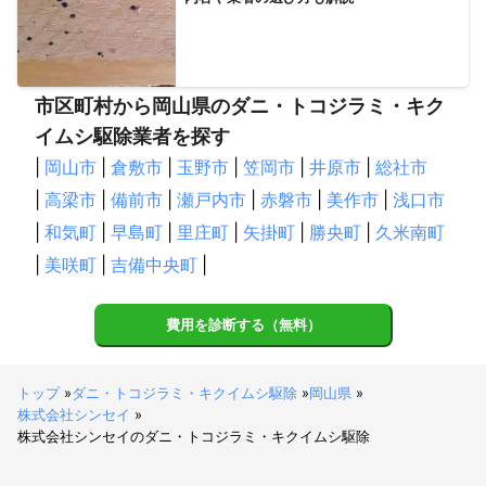
市区町村から岡山県のダニ・トコジラミ・キク
イムシ駆除業者を探す
|
岡山市
|
倉敷市
|
玉野市
|
笠岡市
|
井原市
|
総社市
|
高梁市
|
備前市
|
瀬戸内市
|
赤磐市
|
美作市
|
浅口市
|
和気町
|
早島町
|
里庄町
|
矢掛町
|
勝央町
|
久米南町
|
美咲町
|
吉備中央町
|
費用を診断する（無料）
トップ
»
ダニ・トコジラミ・キクイムシ駆除
»
岡山県
»
株式会社シンセイ
»
株式会社シンセイのダニ・トコジラミ・キクイムシ駆除