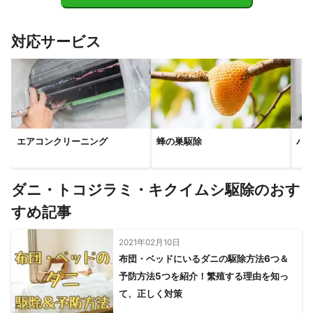
【
香川県
】
直島町
土庄町
坂出市
宇多津町
丸亀市
小豆島町
対応サービス
多度津町
高松市
善通寺市
綾川町
琴平町
三木町
さぬき市
まんのう町
三豊市
東かがわ市
観音寺市
【
徳島県
】
東みよし町
阿波市
美馬市
上板町
板野町
三好市
つるぎ町
吉野川市
鳴門市
石井町
藍住町
神山町
エアコンクリーニング
蜂の巣駆除
ハ
北島町
松茂町
徳島市
佐那河内村
上勝町
小松島市
勝浦町
那賀町
【
高知県
】
ダニ・トコジラミ・キクイムシ駆除のおす
大豊町
本山町
すめ記事
【
広島県
】
東広島市
熊野町
呉市
坂町
広島市
福山市
2021年02月10日
布団・ベッドにいるダニの駆除方法6つ＆
神石高原町
府中市
尾道市
世羅町
三原市
庄原市
予防方法5つを紹介！繁殖する理由を知っ
三次市
竹原市
安芸高田市
海田町
府中町
て、正しく対策
【
兵庫県
】