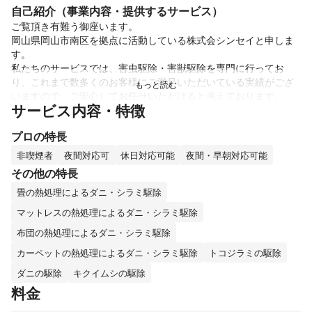
自己紹介（事業内容・提供するサービス）
ご覧頂き有難う御座います。

岡山県岡山市南区を拠点に活動している株式会シンセイと申しま
す。

私たちのサービスでは、害虫駆除・害獣駆除を専門に行ってお
り、これまで数多くのお客様にご満足いただいている実績がござ
いますので、ご安心してお任せいただけると考えております。

サービス内容・特徴
即日対応◎

プロの特長
夜間対応◎

早朝対応◎

非喫煙者
夜間対応可
休日対応可能
夜間・早朝対応可能
その他の特長
また、ご希望があれば施工後に皆様が安心して生活を送っていた
畳の熱処理によるダニ・シラミ駆除
だける様に害虫・害獣対策のアドバイス等も行わせております。
これまでの実績
マットレスの熱処理によるダニ・シラミ駆除
皆様のおかげで過去5年間で約300件ほどのお客様とお付き合いさ
布団の熱処理によるダニ・シラミ駆除
アピールポイント
カーペットの熱処理によるダニ・シラミ駆除
トコジラミの駆除
当社では技術研修だけでなくセールスマナーや基本的な社会のマ
ダニの駆除
キクイムシの駆除
ナー研修を適宜行っております。

料金
結果当社をご利用頂いたお客様からは施工以外にも施工スタッフ
の人柄を評価頂く事が多くあります。
