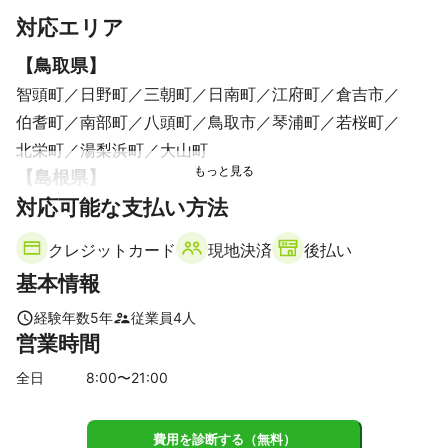
対応エリア
【
鳥取県
】
智頭町
日野町
三朝町
日南町
江府町
倉吉市
伯耆町
南部町
八頭町
鳥取市
琴浦町
若桜町
北栄町
湯梨浜町
大山町
【
島根県
】
対応可能な支払い方法
奥出雲町
【
岡山県
】
クレジットカード
現地決済
後払い
早島町
岡山市
玉野市
倉敷市
総社市
瀬戸内市
基本情報
矢掛町
吉備中央町
浅口市
赤磐市
里庄町
和気町
久米南町
井原市
笠岡市
備前市
高梁市
美咲町
経験年数
5
年
従業員
4
人
営業時間
勝央町
美作市
真庭市
津山市
新見市
奈義町
鏡野町
新庄村
西粟倉村
全日
8
:00〜
21
:00
【
愛媛県
】
上島町
四国中央市
新居浜市
今治市
費用を診断する（無料）