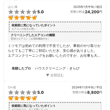
高知県、いや日本全体的で

はら
様
2025年1月中旬 / 祝日
高齢化が進み、日々のお掃除も


5.0
24,200
実際の料金
円
ままならない状況の方


エアコンクリーニング
高知では当たり前に夫婦共働き

依頼前に気になっていたポイント
、たまの休みにもたまった汚れの

エアコンの効きが悪い
掃除…

クリーニングしたエアコンの種類
壁掛けエアコン（お掃除機能付き）
そういう方々に寄り添うために

ミツモアは初めての利用で不安でしたが、事前のやり取りか
私は高知で起業致しました。

らとてもご丁寧にご対応いただき、安心感がありました。

エアコンクリーニングをお願いしたのですが、お仕事も大変
エアコンやお風呂のお掃除のために

丁寧で、仕上がりも大満足です。

お部屋を頑張ってお掃除…

15年超のエアコンが新品のようにピカピカです！

ハウスクリーニング・きらび
依頼したプロ
最後に床清掃もしてくださったり、各所に細かく気配りもし
そんな事しなくて構いません。

てくださって、熱心にお仕事してくださる方だと感じまし
知らない人を家に上げるのも

た。

不安…

エアコンクリーニングは数百件の経験があるとのことで、安
CH
様
2024年11月中旬 / 平日
心してお任せできる方だと思います。


5.0
8,800
実際の料金
円
分かります！

山本さんのお人柄も良くて、会話も楽しかったです。


エアコンクリーニング
次回も山本さんにお願いしたいと思います！

でも、毎回キレイなった場所を

ありがとうございました！
依頼前に気になっていたポイント
見られたお客様は頼んで良かった

カビやホコリ、ダニが気になった