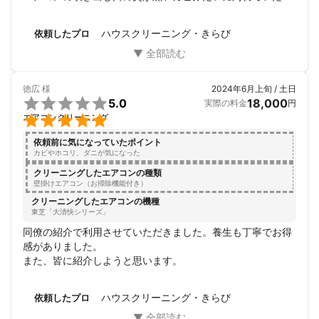
は気づいていたのに、ついついそのまま放置してはや幾
年・・・

ハウスクリーニング・きらび
依頼したプロ
いよいよ掃除しないとということになり検索したところ、ク
リーニング協会会員の「きらび」さんをみつけ、協会に入っ
ているならケアもしっかりしているであろうと思い頼んでみ
ました。

徳広
様
2024年6月上旬 / 土日
作業はすごく丁寧かつ、しっかり説明もしていただき、きれ

5.0
18,000
実際の料金
円
いになるところ、きれいになったところを見れて、作業内容

エアコンクリーニング
に感動しお金を出したかいがありました。

結果「きらび」さんを選んで大正解でした。また、気になる
依頼前に気になっていたポイント
汚れは放置せずにすぐ頼みたいと思います。ありがとうござ
カビやホコリ、ダニが気になった
いました。
クリーニングしたエアコンの種類
壁掛けエアコン（お掃除機能付き）
クリーニングしたエアコンの機種
東芝「大清快シリーズ」
同僚の紹介で利用させていただきました。養生も丁寧でお得
感がありました。

また、皆に紹介しようと思います。
ハウスクリーニング・きらび
依頼したプロ