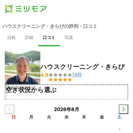
ハウスクリーニング・きらびの評判・口コミ
日程
詳細
口コミ
写真
ハウスクリーニング・きらび
14
件
4.9


事業者確認済
空き状況から選ぶ
2026年8月
日
月
火
水
木
金
土
1