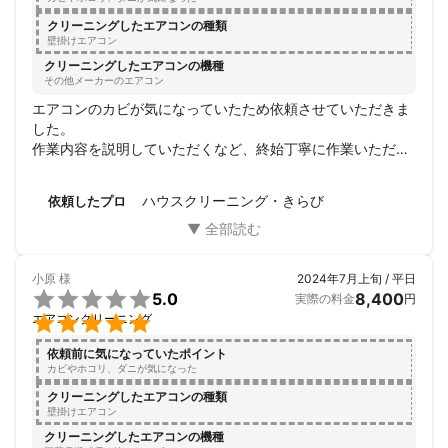
とおっしゃってもらえます。

クリーニングしたエアコンの種類
壁掛けエアコン
もし、どうしようか悩んでいる

クリーニングしたエアコンの機種
ならお試しで私にお任せ下さい

その他メーカーのエアコン
ませんか

エアコンのカビが気になっていたため依頼させていただきま
した。

ミツモアへは新規出店なんで

作業内容を説明していただくなど、終始丁寧に作業いただ
口コミなんてほぼほぼありません！

き、大変満足です。見違えるほどきれいになりました。これ
で安心して冬が迎えられます。
これから先も私からお客様に

ハウスクリーニング・きらび
依頼したプロ
口コミ書いてなんていいません。

口コミにいい事書いてもらうため

に一生懸命やっているなんて

小原
様
2024年7月上旬 / 平日
思ってもらいたくないですし、


5.0
8,400
実際の料金
円
お客様には口コミを書く手間も


エアコンクリーニング
取らせたくないし…

依頼前に気になっていたポイント
でも、また頼みたくなるような

カビやホコリ、ダニが気になった
仕事を致します。

クリーニングしたエアコンの種類
壁掛けエアコン
軽い感じで構いません。

クリーニングしたエアコンの機種