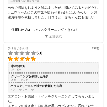
三菱電機「霧ヶ峰シリーズ」
ご興味が少しでもわくようであれば

自分で掃除をしようと試みましたが、開いてみるとカビだら
是非、ミツモアのチャットより

け...赤ちゃんにこの空気を吸わせるわけにはいかない！と急
遽お掃除を依頼しました。口コミと、赤ちゃんにも優しい洗
剤を使用されていることも、依頼の決め手でした。

とても感じの良い方で、綺麗にお掃除していただき、大変感
ハウスクリーニング・きらび
依頼したプロ
謝しております。エアコンの周囲の家具が汚れないようしっ
かりカバーしてくださり、また、最後にビフォーアフターの
写真を見ながら説明もしていただき、とても丁寧に作業して
くださいました。

ひげおじさん
様
2年前
きらびさんにお願いして良かったです！


5.0
また今後お掃除が必要になった時は、ぜひきらびさんにお願

ハウスクリーニング
いしたいと思います。

ありがとうございました。
家の間取り
3R～3DK
クリーニングを依頼した場所
居室・リビング
ハウスクリーニング以外に依頼した内容
エアコンクリーニング
エアコン・お風呂・トイレをクリーニングしてもらいまし
た。

エアコンの吹き出し口の奥が黒いカビみたいに汚れていたの