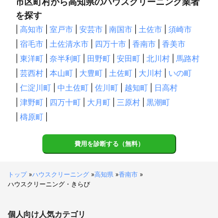
市区町村から高知県のハウスクリーニング業者
を探す
|
高知市
|
室戸市
|
安芸市
|
南国市
|
土佐市
|
須崎市
|
宿毛市
|
土佐清水市
|
四万十市
|
香南市
|
香美市
|
東洋町
|
奈半利町
|
田野町
|
安田町
|
北川村
|
馬路村
|
芸西村
|
本山町
|
大豊町
|
土佐町
|
大川村
|
いの町
|
仁淀川町
|
中土佐町
|
佐川町
|
越知町
|
日高村
|
津野町
|
四万十町
|
大月町
|
三原村
|
黒潮町
|
檮原町
|
費用を診断する（無料）
トップ
»
ハウスクリーニング
»
高知県
»
香南市
»
ハウスクリーニング・きらび
個人向け
人気カテゴリ