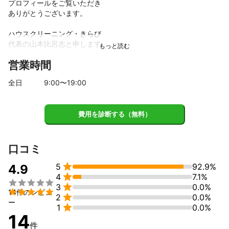
プロフィールをご覧いただき

ありがとうございます。

ハウスクリーニング・きらび 

代表の山本比呂志と申します。

営業時間
この度、故郷の高知県にて

ハウスクリーニング業を立ち上げました。

全日
9
:00〜
19
:00
出身は県東部の室戸市です。

費用を診断する（無料）
前職では、半導体のサービス

エンジンとして単身赴任で

愛媛におりましたが、大好きな

お掃除のお仕事や地域の方々、

口コミ
たくさんの人達との交流を求めて、


5
92.9%
数ヶ月間の研修を終え、故郷の

4.9

4
7.1%
高知で旗揚げいたしました！



3
0.0%

14件のレビュ

2
0.0%
研修や様々な現場で培った豊富

ー

1
0.0%
な経験と知識を活かし、最適な

14
作業を行います。

件