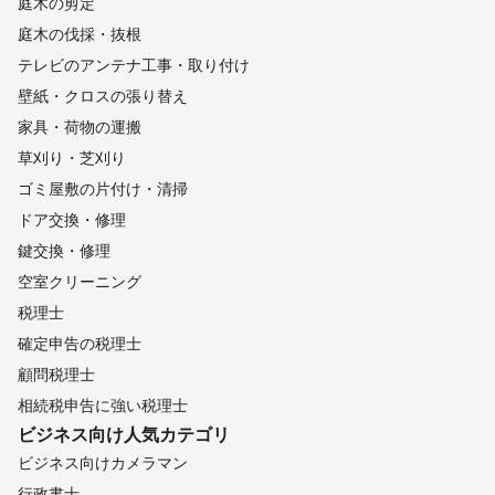
庭木の剪定
山武市
白子町
九十九里町
一宮町
多古町
庭木の伐採・抜根
いすみ市
勝浦市
横芝光町
御宿町
香取市
匝瑳市
テレビのアンテナ工事・取り付け
旭市
東庄町
銚子市
壁紙・クロスの張り替え
【
岐阜県
】
家具・荷物の運搬
中津川市
恵那市
東白川村
下呂市
白川町
瑞浪市
草刈り・芝刈り
八百津町
土岐市
高山市
飛騨市
御嵩町
七宗町
ゴミ屋敷の片付け・清掃
川辺町
多治見市
可児市
美濃加茂市
富加町
ドア交換・修理
坂祝町
郡上市
美濃市
関市
各務原市
白川村
鍵交換・修理
岐阜市
岐南町
山県市
笠松町
北方町
羽島市
空室クリーニング
瑞穂市
安八町
大野町
本巣市
神戸町
輪之内町
税理士
池田町
海津市
養老町
大垣市
垂井町
揖斐川町
確定申告の税理士
関ケ原町
顧問税理士
【
福井県
】
相続税申告に強い税理士
大野市
勝山市
池田町
永平寺町
坂井市
鯖江市
ビジネス向け
人気カテゴリ
福井市
あわら市
南越前町
越前市
敦賀市
越前町
ビジネス向けカメラマン
【
長野県
】
行政書士