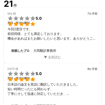
21
件
Mia
様
7か月前

5.0

英語・英文の翻訳
今回2度目です。

前回同様、とても満足しております。

機会があればまたお願いしたいと思います。ありがとうござ
いました。
大岡翻訳事務所
依頼したプロ
DATE
様
8か月前

5.0

英語・英文の翻訳
日本語の論文を英語に翻訳していただきました。

短い時間だったにも関わらず、

丁寧にそして迅速に対応していただき、

大変助かりました。

とても頼りになりました。