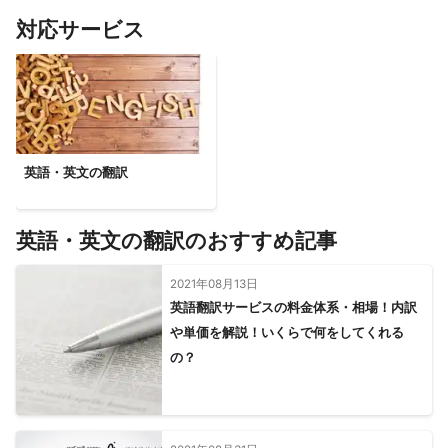
志賀町
輪島市
対応サービス
【
東京都
】
福生市
昭島市
立川市
武蔵村山市
瑞穂町
羽村市
東大和市
日野市
八王子市
国立市
国分寺市
あきる野市
小平市
東村山市
日の出町
多摩市
府中市
青梅市
小金井市
東久留米市
稲城市
英語・英文の翻訳
清瀬市
西東京市
町田市
武蔵野市
三鷹市
調布市
狛江市
檜原村
練馬区
杉並区
世田谷区
奥多摩町
中野区
板橋区
渋谷区
目黒区
新宿区
豊島区
英語・英文の翻訳のおすすめ記事
北区
文京区
港区
品川区
千代田区
中央区
2021年08月13日
荒川区
大田区
台東区
足立区
墨田区
江東区
英語翻訳サービスの料金体系・相場！内訳
葛飾区
江戸川区
や単価を解説！いくらで何をしてくれる
【
福島県
】
の？
檜枝岐村
矢祭町
南会津町
塙町
棚倉町
西郷村
只見町
下郷町
白河市
鮫川村
昭和村
浅川町
泉崎村
中島村
天栄村
石川町
矢吹町
古殿町