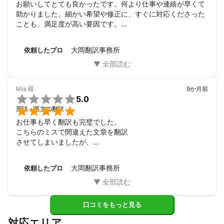
お願いしてとても良かったです。何より仕事や連絡が早くて
助かりました。細かい希望や修正に、すぐに対応くださった
ことも、満足度が高い要因です。

ミツモアさんの、チャット＆メールによる連絡方法やデータ
のアップロードやダウンロードがスムーズに行えるシステム
大岡翻訳事務所
依頼したプロ
もとてもよいと思いました。
Mia
様
9か月前

5.0

英語・英文の翻訳
お仕事も早く翻訳も完璧でした。

こちらのミスで間違えた文章を翻訳

させてしまいましたが、

訂正をお願いした所、気持ち良く対応して

くれました。

大岡翻訳事務所
依頼したプロ
また機会があれば是非お願いしたいと

思っています。
口コミをもっと見る
対応エリア