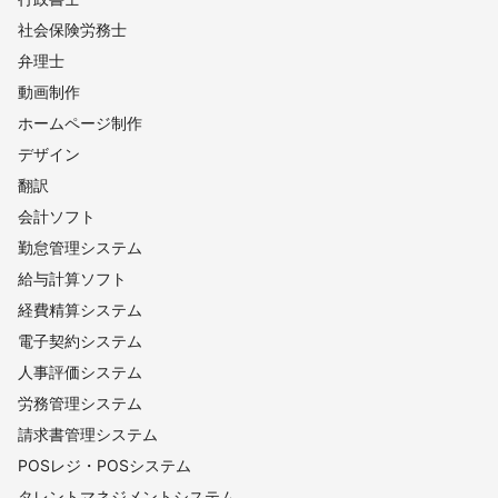
川上村
南相木村
北相木村
南牧村
小海町
社会保険労務士
佐久穂町
佐久市
軽井沢町
富士見町
原村
弁理士
御代田町
小諸市
立科町
東御市
長和町
大鹿村
動画制作
諏訪市
下諏訪町
伊那市
上田市
岡谷市
箕輪町
ホームページ制作
中川村
駒ヶ根市
豊丘村
茅野市
南箕輪村
辰野町
デザイン
松川町
喬木村
飯島町
青木村
塩尻市
宮田村
翻訳
坂城町
飯田市
高山村
須坂市
高森町
山ノ内町
会計ソフト
泰阜村
千曲市
筑北村
山形村
小布施町
朝日村
勤怠管理システム
麻績村
栄村
松本市
木祖村
中野市
下條村
給与計算ソフト
木島平村
天龍村
生坂村
阿南町
安曇野市
池田町
経費精算システム
長野市
上松町
大桑村
阿智村
木曽町
飯綱町
電子契約システム
野沢温泉村
南木曽町
飯山市
売木村
松川村
人事評価システム
信濃町
小川村
平谷村
大町市
根羽村
王滝村
労務管理システム
白馬村
小谷村
請求書管理システム
【
山梨県
】
POSレジ・POSシステム
上野原市
小菅村
道志村
大月市
丹波山村
都留市
タレントマネジメントシステム