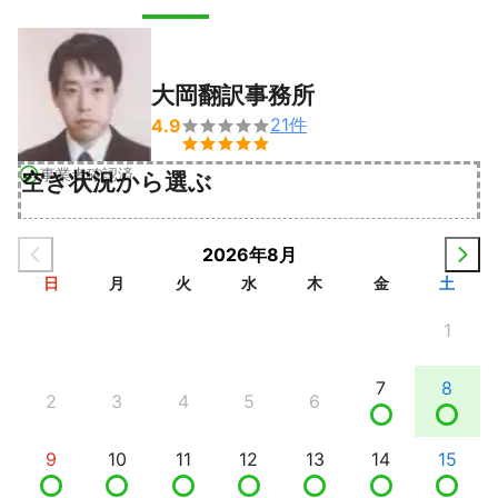
大岡翻訳事務所
21
件
4.9


事業者確認済
空き状況から選ぶ
2026年8月
日
月
火
水
木
金
土
1
7
8
2
3
4
5
6
9
10
11
12
13
14
15