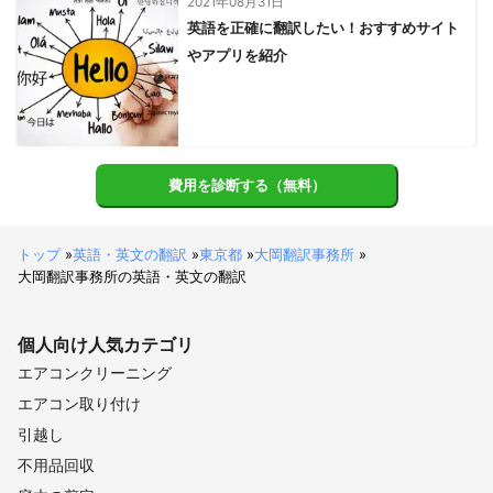
2021年08月31日
金山町
鏡石町
会津美里町
三島町
玉川村
英語を正確に翻訳したい！おすすめサイト
須賀川市
柳津町
平田村
いわき市
会津若松市
やアプリを紹介
小野町
郡山市
会津坂下町
湯川村
磐梯町
三春町
西会津町
広野町
本宮市
猪苗代町
川内村
田村市
大玉村
楢葉町
喜多方市
北塩原村
二本松市
富岡町
葛尾村
大熊町
双葉町
浪江町
川俣町
費用を診断する（無料）
福島市
飯舘村
南相馬市
伊達市
桑折町
国見町
相馬市
新地町
【
千葉県
】
トップ
»
英語・英文の翻訳
»
東京都
»
大岡翻訳事務所
»
大岡翻訳事務所の英語・英文の翻訳
浦安市
市川市
流山市
松戸市
野田市
鎌ケ谷市
船橋市
柏市
習志野市
白井市
我孫子市
八千代市
個人向け
人気カテゴリ
袖ケ浦市
木更津市
富津市
千葉市
四街道市
エアコンクリーニング
印西市
君津市
佐倉市
市原市
栄町
鋸南町
エアコン取り付け
酒々井町
長柄町
八街市
富里市
長南町
成田市
引越し
茂原市
東金市
大網白里市
鴨川市
館山市
不用品回収
大多喜町
南房総市
睦沢町
芝山町
神崎町
長生村