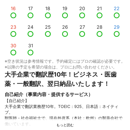
16
17
18
19
20
21
22
23
24
25
26
27
28
29
30
31
※空き状況は参考情報です。予約確定にはプロの確認が必要です。
※以降の予定を希望の場合は、プロにお問い合わせください。
大手企業で翻訳歴10年！ビジネス・医歯
薬・一般翻訳、翌日納品いたします！
自己紹介（事業内容・提供するサービス）
【自己紹介】

大手企業で翻訳業務歴10年。TOEIC：925、日本語：ネイティ
ブ。

獣医師・社会福祉士で、現在外資系（本社：欧州）の製薬会社で
働いています。
