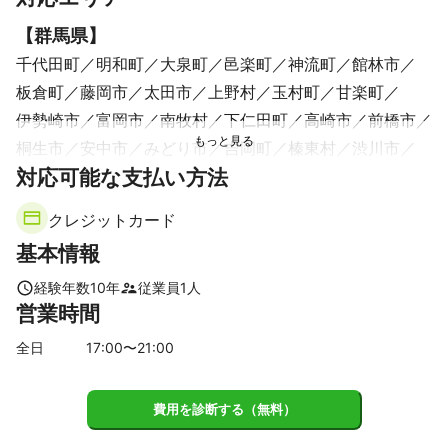
【
群馬県
】
千代田町
明和町
大泉町
邑楽町
神流町
館林市
板倉町
藤岡市
太田市
上野村
玉村町
甘楽町
伊勢崎市
富岡市
南牧村
下仁田町
高崎市
前橋市
桐生市
安中市
みどり市
吉岡町
榛東村
渋川市
対応可能な支払い方法
昭和村
東吾妻町
高山村
長野原町
沼田市
川場村
嬬恋村
中之条町
草津町
片品村
みなかみ町
クレジットカード
【
富山県
】
基本情報
立山町
黒部市
上市町
朝日町
富山市
魚津市
滑川市
入善町
舟橋村
射水市
南砺市
砺波市
経験年数
10
年
従業員
1
人
営業時間
高岡市
小矢部市
氷見市
【
石川県
】
全日
17
:00〜
21
:00
白山市
金沢市
津幡町
中能登町
宝達志水町
かほく市
野々市市
羽咋市
内灘町
小松市
七尾市
費用を診断する（無料）
能美市
川北町
能登町
珠洲市
穴水町
加賀市