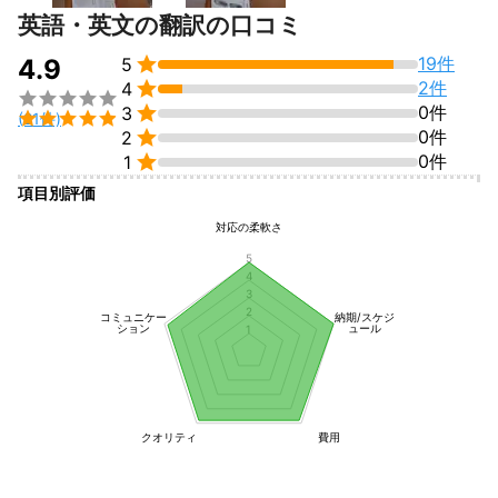
英語・英文の翻訳の口コミ

19件
4.9
5

2件
4


0件
3

(21件)

0件
2

0件
1
項目別評価
対応の柔軟さ
5
4
3
2
コミュニケー
納期/スケジ
ション
ュール
1
クオリティ
費用