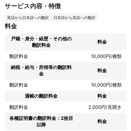
サービス内容・特徴
※お急ぎの方は納期をご提示ください。可能な限り対応させていた
だきます。

※納品後の修正は何度でも無料で承っております。遠慮なくご連絡
英語から日本語への翻訳
日本語から英語への翻訳
ください。

料金
出来る限り、誠実に対応いたします。まずはお気軽にご相談くだ
戸籍・身分・経歴・その他の
さい。

料金
翻訳料金
ご連絡をお待ちしております。
これまでの実績
翻訳料金
10,000円/種類
【翻訳実績(一部)】

雇用契約書、出向契約書、業務委託契約書、事業譲渡契約書、秘
納税・給与・所得等の翻訳料
料金
密保持契約書、企画資料、店舗宣伝フレーズ、IR文書、コンプラ
金
イアンス文書、役員メール、社内報、学術論文（分子生物学、感
染・免疫学、介護・栄養学）、医療機器添付文書、有害事象報告
翻訳料金
10,000円/種類
書、不動産譲渡証明書、出生証明書、結婚証明書、卒業証明書、
成績証明書、MBA推薦状、履歴書/職務経歴書、新聞社（公式）国
通帳の翻訳料金
料金
際ニュース、電子書籍、団体パンフレット、団体ウェブサイト
等。
翻訳料金
2,000円/見開き
アピールポイント
各種証明書の翻訳料金：2枚目
※お急ぎの方は納期をご提示ください。可能な限り対応させていた
料金
以降
だきます。

※納品後の修正は何度でも無料で承ります。遠慮なくご連絡くださ