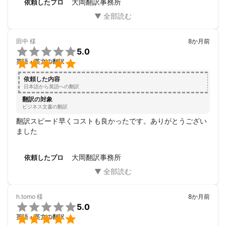
大岡翻訳事務所
依頼したプロ
田中
様
8か月前

5.0

英語・英文の翻訳
依頼した内容
日本語から英語への翻訳
翻訳の対象
ビジネス文書の翻訳
翻訳スピード早くコストも良かったです。ありがとうござい
ました
大岡翻訳事務所
依頼したプロ
h.tomo
様
8か月前

5.0

英語・英文の翻訳