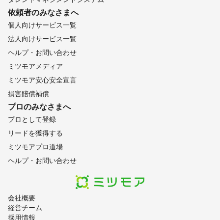
甲州市
西桂町
忍野村
山中湖村
富士吉田市
依頼者のみなさまへ
山梨市
笛吹市
富士河口湖町
鳴沢村
甲府市
個人向けサービス一覧
昭和町
中央市
甲斐市
市川三郷町
韮崎市
北杜市
法人向けサービス一覧
身延町
富士川町
南アルプス市
南部町
早川町
ヘルプ・お問い合わせ
【
埼玉県
】
ミツモアメディア
入間市
所沢市
狭山市
三芳町
日高市
新座市
ミツモア安心安全宣言
飯能市
ふじみ野市
川越市
富士見市
毛呂山町
損害賠償補償
鶴ヶ島市
朝霞市
志木市
和光市
坂戸市
越生町
プロのみなさまへ
鳩山町
戸田市
川島町
ときがわ町
蕨市
横瀬町
プロとして登録
さいたま市
上尾市
東松山市
桶川市
川口市
リードを獲得する
嵐山町
吉見町
北本市
小川町
東秩父村
滑川町
ミツモアプロ道場
伊奈町
蓮田市
鴻巣市
草加市
白岡市
越谷市
ヘルプ・お問い合わせ
八潮市
寄居町
皆野町
秩父市
宮代町
春日部市
長瀞町
行田市
久喜市
三郷市
熊谷市
松伏町
杉戸町
小鹿野町
吉川市
深谷市
美里町
加須市
会社概要
経営チーム
幸手市
羽生市
本庄市
神川町
上里町
採用情報