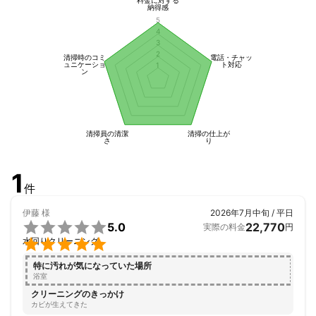
納得感
5
4
3
2
清掃時のコミ
電話・チャッ
ュニケーショ
ト対応
1
ン
清掃員の清潔
清掃の仕上が
さ
り
1
件
伊藤
様
2026年7月中旬 / 平日

5.0
22,770
実際の料金
円

水回りクリーニング
特に汚れが気になっていた場所
浴室
クリーニングのきっかけ
カビが生えてきた