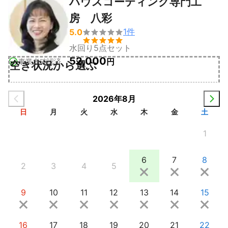
ハウスコーティング専門工
房 八彩
1
件
5.0


水回り5点セット
52,000
円
事業者確認済
空き状況から選ぶ
2026年8月
日
月
火
水
木
金
土
1
6
7
8
2
3
4
5
9
10
11
12
13
14
15
16
17
18
19
20
21
22