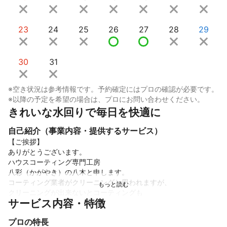
23
24
25
26
27
28
29
30
31
※空き状況は参考情報です。予約確定にはプロの確認が必要です。
※以降の予定を希望の場合は、プロにお問い合わせください。
きれいな水回りで毎日を快適に
自己紹介（事業内容・提供するサービス）
【ご挨拶】

ありがとうございます。

ハウスコーティング専門工房　

八彩（かがやき）の八木と申します。

コーティング業者がクリーニングと思われますが、

クリーニングが出来ないとコーティングも

サービス内容・特徴
出来ないのでご安心ください。

コーティングをしているからこそ、

プロの特長
汚れは徹底的に取ります。
