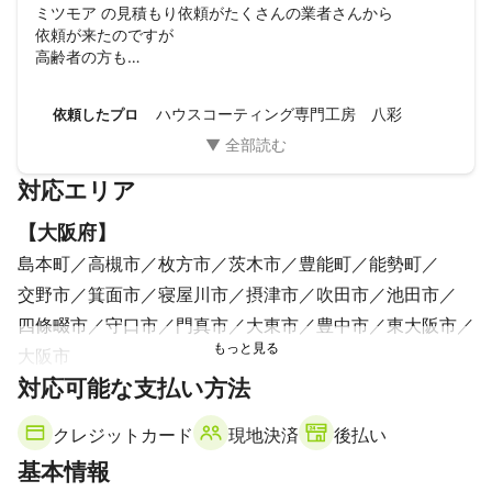
ミツモア の見積もり依頼がたくさんの業者さんから

依頼が来たのですが

高齢者の方も

夫婦2人で行きますので

安心してくださいというのが

ハウスコーティング専門工房 八彩
依頼したプロ
決めるポイントになりました。

すごく感じの良い方で

安心して任せられました。

対応エリア
お風呂は25年

トイレは28年経ってるので

【
大阪府
】
あまり期待はしてなかったのですが、

トイレは蓋も便座もを取り外して

島本町
高槻市
枚方市
茨木市
豊能町
能勢町
ピカピカにしてもらいました。

交野市
箕面市
寝屋川市
摂津市
吹田市
池田市
お風呂は

気になっていた

四條畷市
守口市
門真市
大東市
豊中市
東大阪市
ドアもピカピカにしてくれて

大阪市
床もきれいになりました。

【
対応可能な支払い方法
京都府
】
25年も経ってるので

カビが生えやすくなるので

京都市
向日市
長岡京市
宇治市
大山崎町
お掃除の仕方も

クレジットカード
現地決済
後払い
久御山町
南丹市
亀岡市
八幡市
城陽市
熱く語ってくれましたよ。

基本情報
気持ちが良いお風呂とトイレになったので

宇治田原町
京田辺市
井手町
和束町
精華町