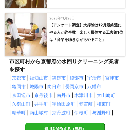
2023年11月28日
【アンケート調査】大掃除は12月最終週に
やる人が約半数 楽しく掃除する工夫第1位
は「音楽を聴きながらやること」
市区町村から京都府の水回りクリーニング業者
を探す
|
京都市
|
福知山市
|
舞鶴市
|
綾部市
|
宇治市
|
宮津市
|
亀岡市
|
城陽市
|
向日市
|
長岡京市
|
八幡市
|
京田辺市
|
京丹後市
|
南丹市
|
木津川市
|
大山崎町
|
久御山町
|
井手町
|
宇治田原町
|
笠置町
|
和束町
|
精華町
|
南山城村
|
京丹波町
|
伊根町
|
与謝野町
|
費用を診断する（無料）