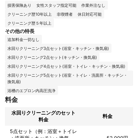
（※経年劣化により取れないものもあります。）

損害保険あり
女性スタッフ指定可能
作業外注なし
クリーニング歴10年以上
非喫煙者
休日対応可能
ダス〇ン、おそうじ〇舗を経て、

クリーニングとコーティングの仕事をして9年目、

クリーニング歴５年以上
夫は経験10年以上になります。

その他の特長
きれいに丁寧にを心掛けています。

追加料金一切なし
家族は夫と子供二人の四人です。

水回りクリーニング3点セット(浴室・キッチン・換気扇)
まだまだ、子育て真っ最中です。

水回りクリーニング2点セット(キッチン・換気扇)
元気で楽しい毎日をすごしています。

水回りクリーニング4点セット(浴室・トイレ・キッチン・換気扇)
作業はすべて夫婦がおこないます。

水回りクリーニング5点セット(浴室・トイレ・洗面所・キッチン・
どうぞよろしくお願い致します。

換気扇)
私の強みは

浴槽のエプロン内高圧洗浄
★不動産関係にて、様々な美装クリーニング実績があります。

料金
★諦めていた汚れを取ります。（腐食、劣化は除く）

★きれいな状態を、長持ちさせるコーテイングもあります。

水回りクリーニングのセット
★水回り4点コーティング　120,000円（クリーニング代は別途）

料金
料金
★抗菌・防カビ入りのコーテイング施工します。
これまでの実績
5点セット（例：浴室＋トイレ
★一般向け

＋洗面所＋キッチン＋換気
52,000円