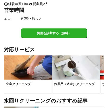
お掃除がんばろうと

木津川市
京丹波町
笠置町
南山城村
綾部市
経験年数
11
年
従業員
2
人
思います。
営業時間
【
兵庫県
】
宝塚市
尼崎市
西宮市
神戸市
芦屋市
川西市
全日
9
:00〜
18
:00
伊丹市
丹波篠山市
【
滋賀県
】
費用を診断する（無料）
大津市
草津市
守山市
栗東市
野洲市
湖南市
近江八幡市
竜王町
高島市
甲賀市
豊郷町
日野町
対応サービス
東近江市
愛荘町
彦根市
甲良町
空室クリーニング
お風呂（浴室）クリーニング
水
水回りクリーニングのおすすめ記事