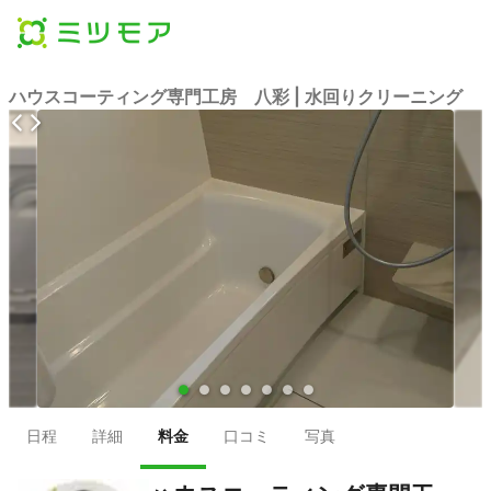
ハウスコーティング専門工房 八彩 | 水回りクリーニング
●
●
●
●
●
●
●
日程
詳細
料金
口コミ
写真