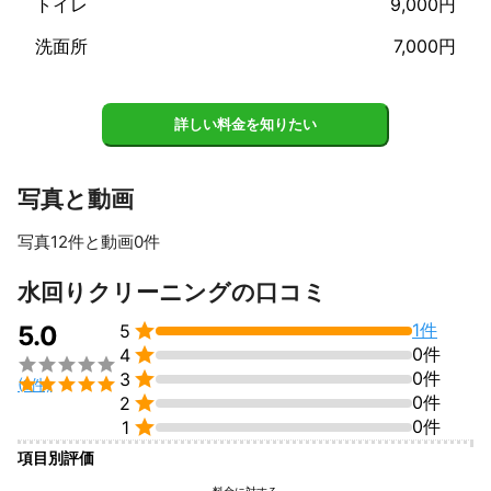
トイレ
9,000円
洗面所
7,000円
詳しい料金を知りたい
写真と動画
写真12件と動画0件
すべて見る
水回りクリーニングの口コミ

1件
5.0
5

0件
4


0件
3

(1件)

0件
2

0件
1
項目別評価
料金に対する