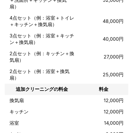
新築・中古物件を数多く施工しました。

扇）
★店舗向け

ホテル、病院の施工実績があります。

4点セット（例：浴室＋トイレ
ホテルのリフォーム現場にて、180基の（浴室、洗面、トイレ）
48,000円
＋キッチン＋換気扇）
クリーニングとコーティングを施工

新築病院の床をガラスコーティング施工

3点セット（例：浴室＋キッチ
★受賞

40,000円
ン＋換気扇）
2024年　優良取引先店に表彰されました。
アピールポイント
2点セット（例：キッチン＋換
27,000円
★夫婦でお伺いします。

気扇）
★女性の方、年配の一人暮らしの方も安心してご依頼下さい。

★親切、丁寧な対応を心掛けています。

2点セット（例：浴室＋換気
25,000円
★タバコは、吸いません。

扇）
★クレジットカード払い出来ます。

★損害保険加入しています。

追加クリーニングの料金
料金
★インボイス対応しています。
換気扇
12,000円
キッチン
12,000円
浴室
14,000円