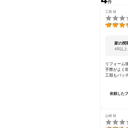
件
工務
様


ハウスクリー
家の間
4R以上
リフォーム後
手際がよく助
工期もバッ
依頼した
山崎
様
