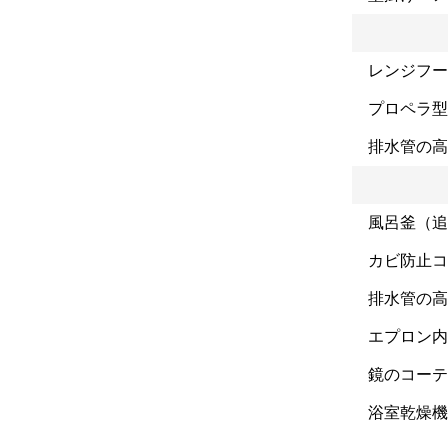
レンジフー
プロペラ型
排水管の高
風呂釜（追
カビ防止コ
排水管の高
エプロン内
鏡のコーテ
浴室乾燥機