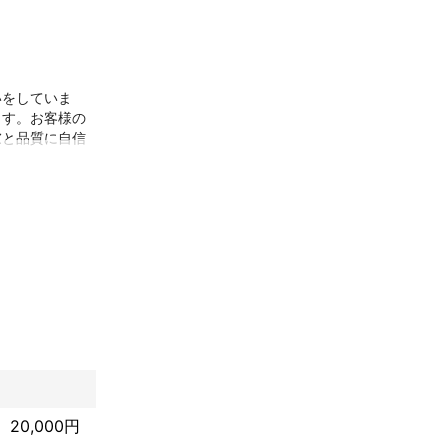
いをしていま
ます。お客様の
慮と品質に自信
ます。信頼性と
だければ、清潔
。
20,000円