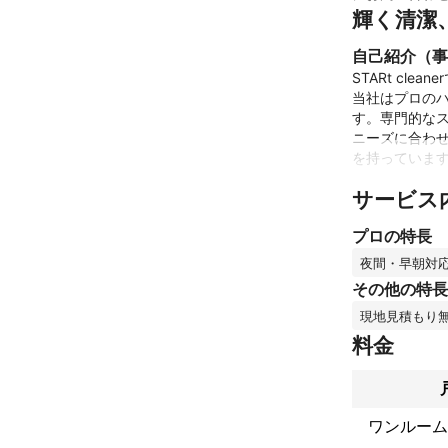
輝く清潔
自己紹介（事
STARt cleane
当社はプロの
す。専門的な
ニーズに合わ
を持っています
サービス
当社の特長：

- 経験豊富な専
プロの特長
- エコフレン
- 丁寧なカスタ
夜間・早朝対
- 競争力のある
その他の特長
- 迅速な対応
現地見積もり
お住まいの清
料金
品質を大切に
な空間での生
これまでの実
大手家電量販店
ワンルーム
1シーズンのエ