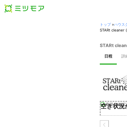
トップ
»
ハウス
STARt cle
STARt cl
日程
詳
事業者確認
空き状況