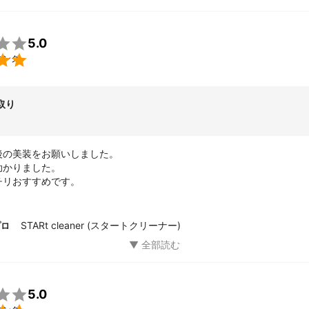

5.0

ニング
取り
の美装をお願いしました。

かりました。

チリおすすめです。
STARt cleaner (スタートクリーナー)
プロ

5.0