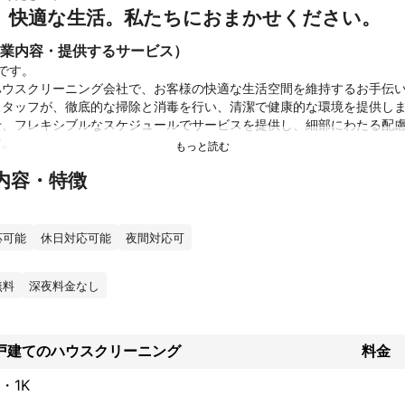
、快適な生活。私たちにおまかせください。
業内容・提供するサービス）
rです。

ハウスクリーニング会社で、お客様の快適な生活空間を維持するお手伝
スタッフが、徹底的な掃除と消毒を行い、清潔で健康的な環境を提供し
せ、フレキシブルなスケジュールでサービスを提供し、細部にわたる配
。

内容・特徴
門スタッフ

ドリーなクリーニング製品

マーサービス

応可能
休日対応可能
夜間対応可
価格設定

と柔軟な予約オプション

無料
深夜料金なし
掃を通じて、我々は忙しい日常をサポートし、安心感と満足感を提供し
し、お客様の期待を上回るお掃除をお約束します。私たちにお任せいた
活をより楽しむことができるでしょう。お気軽にお問い合わせください
戸建てのハウスクリーニング
料金
績
にてエアコンクリーニングの経験あり。

・1K
アコンクリーニング数50台以上。