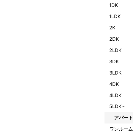
アピールポイ
1DK
努力、感謝、笑
1LDK
エアコンクリー
フィンを痛め
2K
2DK
2LDK
3DK
3LDK
4DK
4LDK
5LDK～
アパート
ワンルーム