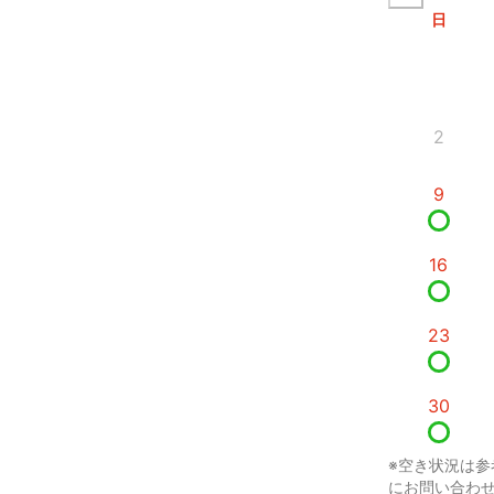
日
2
9
16
23
30
※空き状況は参
にお問い合わ