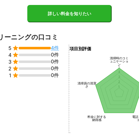
詳しい料金を知りたい
リーニングの口コミ

4件
5
項目別評価

0件
4
清掃時のコミ

0件
3
ュニケーショ
ン
5

0件
2
4

0件
1
3
2
清掃員の清潔
さ
1
料金に対する
電話
納得感