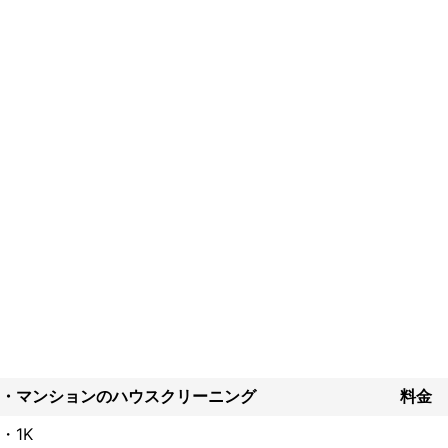
ント
顔をモットーに。

ニングの洗剤はエコ洗剤使用しております。

にくい洗剤です。
・マンションのハウスクリーニング
料金
・1K