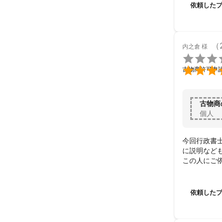
依頼した
（
内之倉
様


古物商許可申
古物商
個人
今回行政書
に説明なども
この人にご依
また何かあれ
この度はあ
依頼した