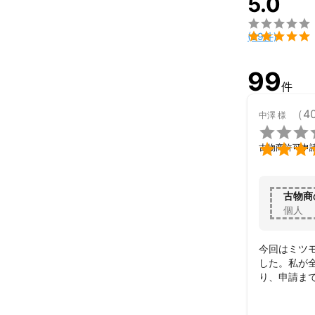
5.0


(99件)
99
件
（4
中澤
様


古物商許可申
古物商
個人
今回はミツ
した。私が
り、申請ま
すごく信頼
した