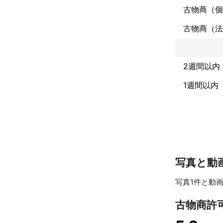
古物商（個
古物商許可は警
また、当事務
古物商（法
得も代理致しま
※委任状はいた
もちろん警察署
2週間以内
ヒアリングも
1週間以内
さいませ。
写真と動
写真1件と動画
古物商許