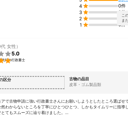

0件
4

0件
3
こ

0件
2
ま

0件
1
0代 女性）

5.0

請代行の行政書士
古物の品目
の区分
皮革・ゴム製品類
モアで古物申請に強い行政書士さんにお願いしようとしたところ選ばせ
全然わからないところを丁寧にひとつひとつ、しかもタイムリーに指導
でとてもスムーズに辿り着けました。

できる方だと感じました。またご縁あれば頼みたいと思います。ありが