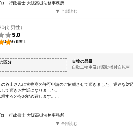
行政書士 大阪高槻法務事務所
プロ
20代 男性）

5.0

請代行の行政書士
古物の品目
の区分
自動二輪車及び原動機付自転車
士の谷山さんに古物商の許可申請のご依頼させて頂きました、迅速な対
して頂きお世話になりました。

頼するのをお勧め致します。

ば頼みたいと思います。

りがとう御座いました。
行政書士 大阪高槻法務事務所
プロ