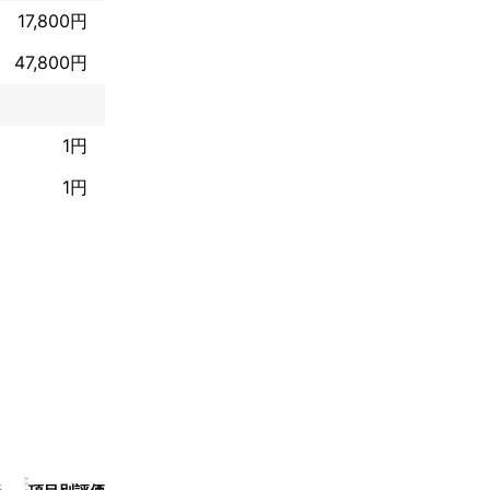
17,800円
全部証明書の取
47,800円
1円
所にご依頼くだ
1円
件