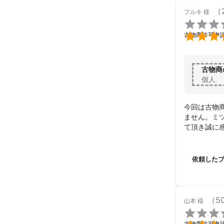
（
フルキ
様


古物商許可申
古物商
個人
今回は古物
ません。ミ
て頂き誠に
す。

このお方に頼
この度はあり
依頼した
また機会が
（5
山本
様

古物商許可申