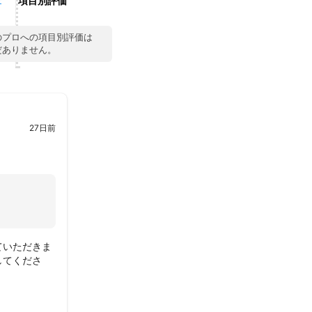
項目別評価
のプロへの項目別評価は
だありません。
27日前
ていただきま
してくださ
とうございま