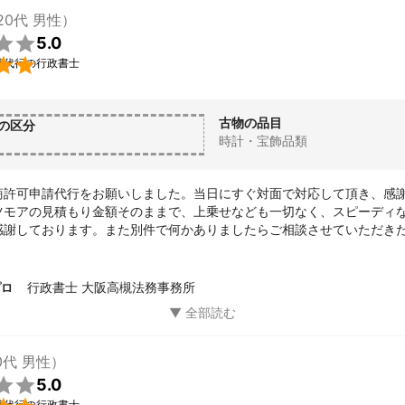
20代 男性）

5.0

請代行の行政書士
古物の品目
の区分
時計・宝飾品類
商許可申請代行をお願いしました。当日にすぐ対面で対応して頂き、感
ツモアの見積もり金額そのままで、上乗せなども一切なく、スピーディ
感謝しております。また別件で何かありましたらご相談させていただき
んで本当に良かったです。

がとうございました。

行政書士 大阪高槻法務事務所
プロ
ありましたらよろしくお願い致します。
0代 男性）

5.0
請代行の行政書士