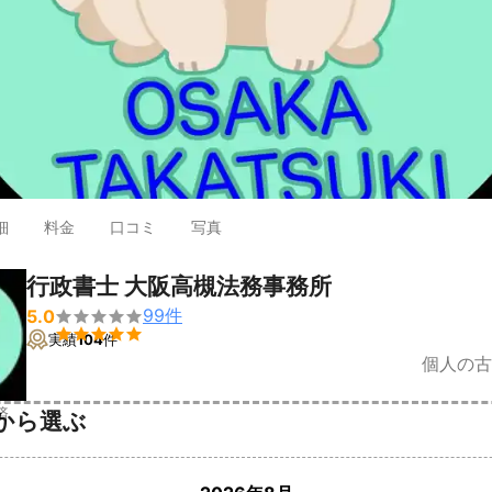
細
料金
口コミ
写真
行政書士 大阪高槻法務事務所
99
件
5.0


実績
104
件
個人の古
済
から選ぶ