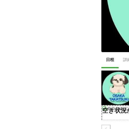
日程
詳
事業者確認
空き状況