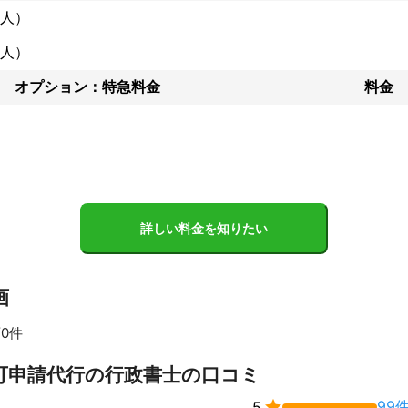
人）
察署とのやりとりが生じます。

所は面倒な住民票の取得・身分証明書の取得・法人様の場合は履歴事項
人）
す。

だきます。

オプション：特急料金
料金
への代理申請も致します。

しっかりしますので、不安なく進めることができますので、是非当事務
詳しい料金を知りたい
画
0件
可申請代行の行政書士の口コミ

99
5