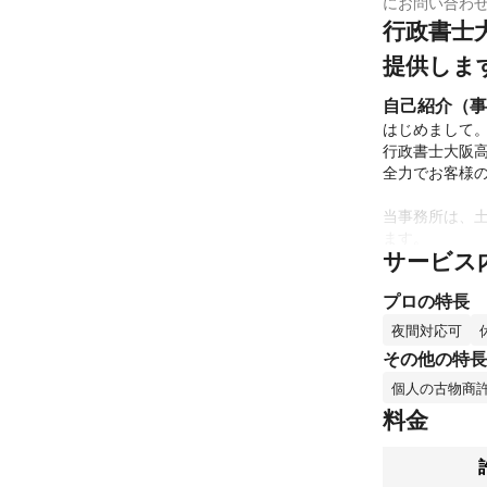
にお問い合わ
行政書士
提供しま
自己紹介（事
はじめまして。
行政書士大阪高
全力でお客様の
当事務所は、
ます。

サービス
許認可申請の書
プロの特長
古物商許可申
これまでの実
夜間対応可
古物商許可申
その他の特長
速に対応するこ
個人の古物商
ミツモアからの
料金
宜しくお願い
アピールポイ