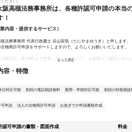
せください。
大阪高槻法務事務所は、各種許認可申請の本当
す！
業内容・提供するサービス）


槻法務事務所 代表行政書士 谷山宙気（たにやまゆうき）と申します。

古物商許可申請をサポートしますので、よろしくお願いいたします。

土日祝対応・夜20時まで営業しておりますので、お客様のご都合に合わ
内容・特徴
類にご捺印をいただくときも、近くであれば、お伺いします。

請は実績のある当事務所にお任せください！
績
休日対応可能
初回の電話相談無料
夜間・早朝対応可能
初回の対面相談
請（新規申請）につきましては、行政書士補助者時代から担当しており
とができます。

許可申請
法人の古物商許可申請
お急ぎでの申請書類作成
お客様にとても喜んでいただけた実績がございます。

致します。
許認可申請の書類・図面作成
料金
ント