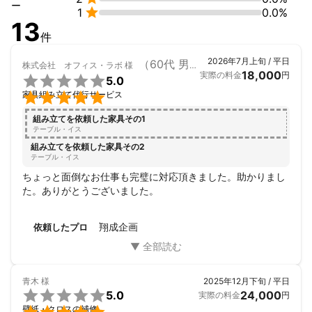
ー

1
0.0%
13
件
2026年7月上旬 / 平日
（60代 男性）
株式会社 オフィス・ラボ
様
18,000
実際の料金
円

5.0

家具組み立て代行サービス
組み立てを依頼した家具その1
テーブル・イス
組み立てを依頼した家具その2
テーブル・イス
ちょっと面倒なお仕事も完璧に対応頂きました。助かりまし
た。ありがとうございました。
翔成企画
依頼したプロ
青木
様
2025年12月下旬 / 平日

5.0
24,000
実際の料金
円
壁紙・クロスの補修