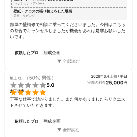
マンション・アパート
壁紙・クロスの張り替えをした場所
居室・リビング
部屋の壁補修で相談に乗ってくださいました。今回はこちら
の都合でキャンセルしましたが機会があれば是非お願いした
いです。
翔成企画
依頼したプロ
2026年6月上旬 / 平日
（50代 男性）
坂上
様
25,000
実際の料金
円

5.0

大工仕事
丁寧な仕事で助かりました。また何かありましたらリクエス
トさせていただきます。
翔成企画
依頼したプロ