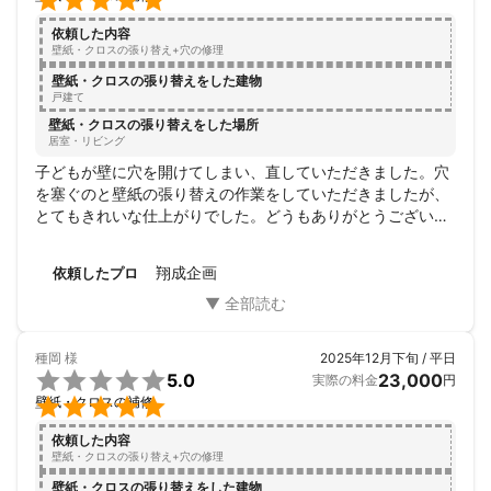

依頼した内容
壁紙・クロスの張り替え+穴の修理
壁紙・クロスの張り替えをした建物
戸建て
壁紙・クロスの張り替えをした場所
居室・リビング
子どもが壁に穴を開けてしまい、直していただきました。穴
を塞ぐのと壁紙の張り替えの作業をしていただきましたが、
とてもきれいな仕上がりでした。どうもありがとうございま
した。
翔成企画
依頼したプロ
種岡
様
2025年12月下旬 / 平日

5.0
23,000
実際の料金
円

壁紙・クロスの補修
依頼した内容
壁紙・クロスの張り替え+穴の修理
壁紙・クロスの張り替えをした建物