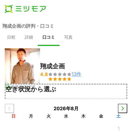
翔成企画の評判・口コミ
日程
詳細
口コミ
写真
翔成企画
13
件
4.8


事業者確認済
空き状況から選ぶ
2026年8月
日
月
火
水
木
金
土
1