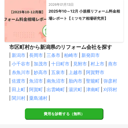
2026年01月13日
2025年10～12月 小規模リフォーム料金相
場レポート【ミツモア相場研究所】
市区町村から新潟県のリフォーム会社を探す
|
新潟市
|
長岡市
|
三条市
|
柏崎市
|
新発田市
|
小千谷市
|
加茂市
|
十日町市
|
見附市
|
村上市
|
燕市
|
糸魚川市
|
妙高市
|
五泉市
|
上越市
|
阿賀野市
|
佐渡市
|
魚沼市
|
南魚沼市
|
胎内市
|
聖籠町
|
弥彦村
|
田上町
|
阿賀町
|
出雲崎町
|
湯沢町
|
津南町
|
刈羽村
|
関川村
|
粟島浦村
|
費用を診断する（無料）