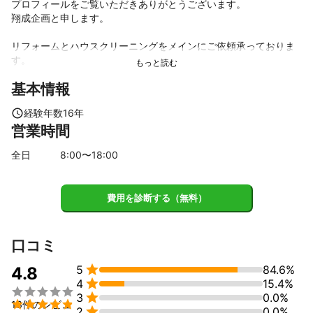
プロフィールをご覧いただきありがとうございます。

翔成企画と申します。

リフォームとハウスクリーニングをメインにご依頼承っておりま
す。

基本情報
各分野を専門的に手掛けておりますので安心してお任せいただけ
ればと思います。

経験年数
16
年
営業時間
クリーニングはプロである当社のノウハウで新品時を取り戻すよ
うに徹底的に行います！

全日
8
:00〜
18
:00
またリフォームに関しては、それぞれのニーズとライフスタイル
に合った居心地いい空間をトータルでご提案いたします。

費用を診断する（無料）
ぜひ何なりとご相談ください。
口コミ

5
84.6%
4.8

4
15.4%


3
0.0%

13件のレビュ

2
0.0%