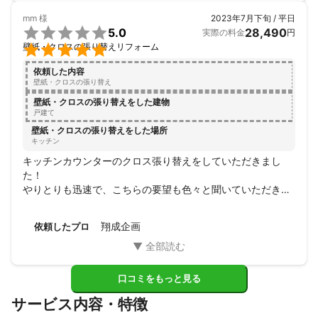
mm
様
2023年7月下旬 / 平日

5.0
28,490
実際の料金
円

壁紙・クロスの張り替えリフォーム
依頼した内容
壁紙・クロスの張り替え
壁紙・クロスの張り替えをした建物
戸建て
壁紙・クロスの張り替えをした場所
キッチン
キッチンカウンターのクロス張り替えをしていただきまし
た！

やりとりも迅速で、こちらの要望も色々と聞いていただきと
てもありがたかったです！

仕上がりも大満足でした(^^)

翔成企画
依頼したプロ
またリフォームなどあればお願いさせていただきたいです！

この度はありがとうございました♩
口コミをもっと見る
サービス内容・特徴