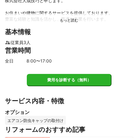
株式会社大成技巧と申します。

お住まいや建物に関するサービスを提供しております。

豊富な経験と知識を活かし、最適な作業を行います。

基本情報
まずはミツモアのチャットよりお気軽にお問い合わせください。

よろしくお願いいたします。
従業員
3
人
営業時間
全日
8
:00〜
17
:00
費用を診断する（無料）
サービス内容・特徴
オプション
エアコン防虫キャップの取付け
リフォームのおすすめ記事