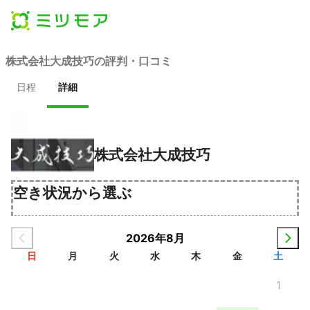
株式会社大成技巧の評判・口コミ
日程
詳細
株式会社大成技巧
空き状況から選ぶ
2026年8月
日
月
火
水
木
金
土
1