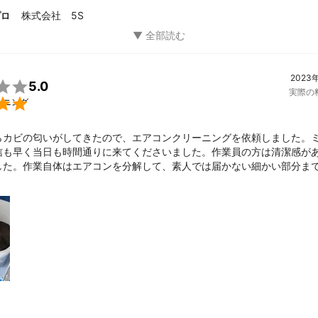
株式会社 5S
プロ
2023

5.0
実際の

ーニング
らカビの匂いがしてきたので、エアコンクリーニングを依頼しました。
信も早く当日も時間通りに来てくださいました。作業員の方は清潔感が
した。作業自体はエアコンを分解して、素人では届かない細かい部分ま
して頂きました。作業後はフィルターの掃除など今後のお手入れ方法に
参考になりました‼️値段も良心的だったので是非またお願いしたいです