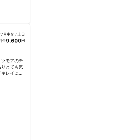
年7月中旬 / 土日
9,600
料金
円
ミツモアのチ
ありとても気
でキレイに分
ついても教え
❗