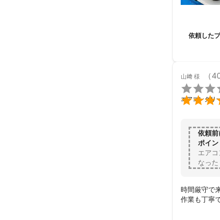
依頼した
（4
山﨑
様


エアコンクリ
依頼前
ポイン
エアコ
なった
時間厳守で来
作業も丁寧