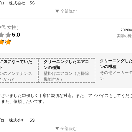
株式会社 5S
プロ
0代 女性）
2026

5.0
実際の料

ーニング
クリーニングし
に気になっていた
クリーニングしたエアコ
ンの機種
ト
ンの種類
その他メーカー
ンのメンテナンス
壁掛けエアコン（お掃除
ン
たかった
機能付き）
ございました😊優しく丁寧に親切な対応。また、アドバイスもしてくだ
。また、依頼したいです。
株式会社 5S
プロ