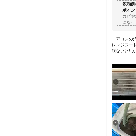
依頼前
ポイン
カビや
になっ
エアコンの
レンジフー
訳ないと思
このまま、