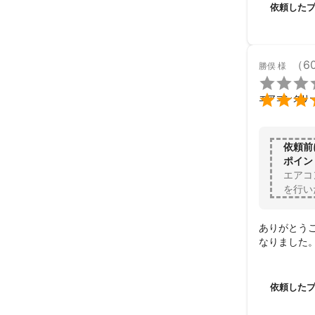
依頼した
（6
勝俣
様


エアコンクリ
依頼前
ポイン
エアコ
を行い
ありがとう
なりました
依頼した