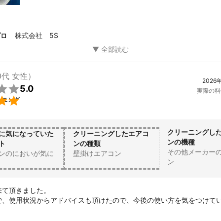
株式会社 5S
プロ
0代 女性）
2026

5.0
実際の料

ーニング
クリーニングし
に気になっていた
クリーニングしたエアコ
ンの機種
ト
ンの種類
その他メーカー
ンのにおいが気に
壁掛けエアコン
ン
て頂きました。

で、使用状況からアドバイスも頂けたので、今後の使い方を気をつけて