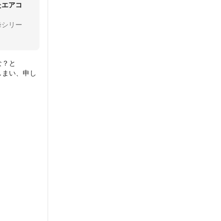
たエアコ
峰シリー
？と

しまい、申し