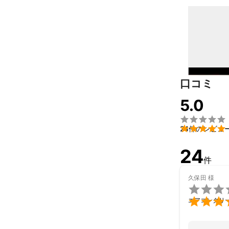
口コミ
5.0


24件のレビュ
24
件
久保田
様


エアコンクリ