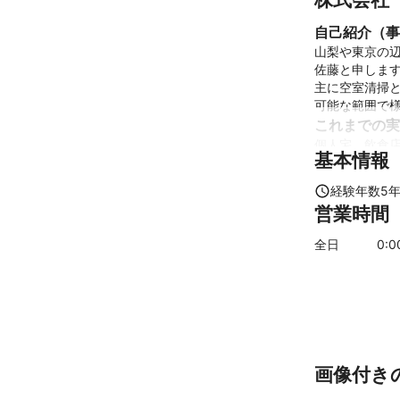
自己紹介（事
山梨や東京の辺
佐藤と申します
主に空室清掃と
可能な範囲で
これまでの実
基本情報
アピールポイ
林業や大工、
経験年数
5
営業時間
全日
0
:
画像付き