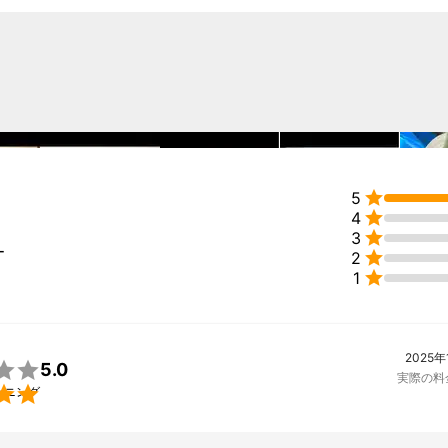

5

4

3
ー

2

1
2025年

5.0
実際の料

ーニング