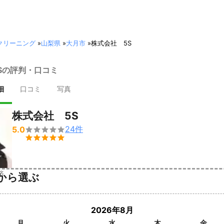
クリーニング
»
山梨県
»
大月市
»
株式会社 5S
Sの評判・口コミ
細
口コミ
写真
株式会社 5S
24
件
5.0


済
から選ぶ
2026年8月
月
火
水
木
金