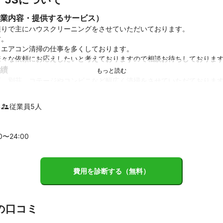
業内容・提供するサービス）
りで主にハウスクリーニングをさせていただいております。

。

エアコン清掃の仕事を多くしております。

様々な依頼にお応えしたいと考えておりますので相談お待ちしておりま
績
ント
配送業などいろんな経験を持った従業員がいますので何かとお役に立て
年
従業員
5
人
00〜
24
:00
費用を診断する（無料）
の口コミ