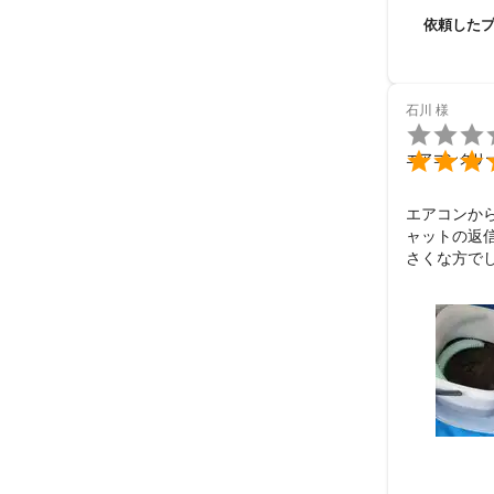
依頼した
石川
様


エアコンクリ
エアコンか
ャットの返
さくな方で
解して掃除
て頂きとても