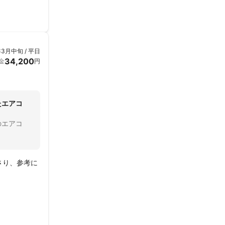
年3月中旬 / 平日
34,200
金
円
たエアコ
のエアコ
さり、参考に