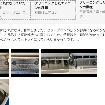
クリーニングし
に気になっていた
クリーニングしたエアコ
ンの機種
ト
ンの種類
三菱電機「霧ヶ
ホコリ、ダニが気
壁掛けエアコン
ズ」
た
汚れが気になり、依頼しました。セットプランのほうがお得になるのかな
ド、お風呂や浴室乾燥機もお願いしました。予想以上に時間がかかって
いながらもとてもキレイにしてもらい良かったです。

キレイに継続出来るように頑張ります。そして、またお願いします。