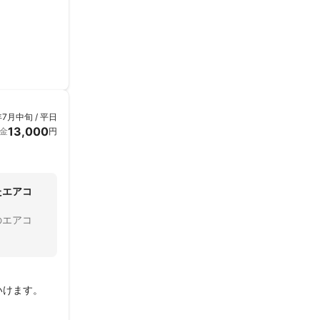
年7月中旬 / 平日
13,000
金
円
たエアコ
のエアコ
いけます。