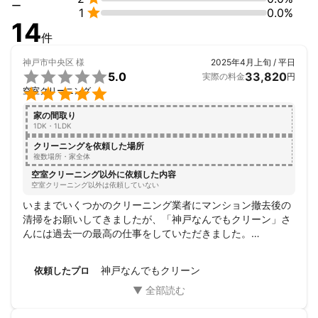
誠実に、丁寧に、スムーズに！

ー

1
0.0%
より良いサービスを多くの方へ！

14
お客様の悩みをヒアリングし解決に向けて提案させていただきま
件
神戸市中央区
様
2025年4月上旬 / 平日

5.0
33,820
実際の料金
円

空室クリーニング
家の間取り
1DK・1LDK
クリーニングを依頼した場所
複数場所・家全体
空室クリーニング以外に依頼した内容
空室クリーニング以外は依頼していない
いままでいくつかのクリーニング業者にマンション撤去後の
清掃をお願いしてきましたが、「神戸なんでもクリーン」さ
んには過去一の最高の仕事をしていただきました。

まさしくピカピカの仕上がりで、こんな安い金額でここまで
の仕事をやっていただき、こちらが申し訳なくなってしまい
神戸なんでもクリーン
依頼したプロ
ました。

本当におすすめです。