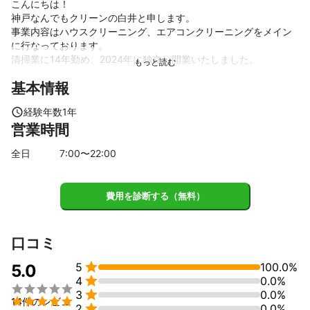
こんにちは！

神戸なんでもクリーンの白井と申します。

事業内容はハウスクリーニング、エアコンクリーニングをメイン
に行なっております。

清掃業に14年勤め、2024年に独立し開業いたしました。

基本情報
所属団体

【NPO法人ハウスクリーニング協会】

経験年数
1
年
私たちの協会はプロの掃除事業者が集まった組織であり、日々業
営業時間
界の活性化を目指し、さまざまな洗剤や掃除道具を試用し、その
結果を基にサービスの品質向上に努めています。特に、私たちの
全日
7
:00〜
22
:00
メンバーは多様な背景と経験を持つプロフェッショナルであり、
それぞれの専門知識を生かして、より高品質なサービスを提供す
ることができると自負しています。

費用を診断する（無料）
また、作業中に発生するトラブルへの対応についても、迅速かつ
的確な問題解決を図ることができる体制を整えています。このよ
うに、私たちの協会は常に業界の改善に向けて取り組んでおり、
今後もメンバー同士の知識の共有や連携を強化してまいります。

口コミ
何かご質問やご意見がございましたら、どうぞお気軽にご連絡く

5
100.0%
ださい。今後とも、ハウスクリーニング業界がより良くなるため
5.0

4
0.0%
の活動にご期待いただければ幸いです。


3
0.0%
アピールポイント

14件のレビュ

2
0.0%