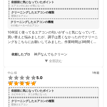
依頼前に気になっていたポイント
エアコンのにおいが気になった
クリーニングしたエアコンの種類
壁掛けエアコン
クリーニングしたエアコンの機種
その他メーカーのエアコン
10何近く使ってるエアコンの匂いがずっと気になっていて、
買い替えと悩みましたが、調子は悪くなかったのでクリーニ
ングをこちらにお願いしてみました。作業時間は3時間くら
いだったかな。とても丁寧に作業されてたようで音も気にな
りませんでした。

神戸なんでもクリーン
依頼したプロ
最後に試運転をして確認、匂いが無くなり大満足。とても清
潔感のある方だったし、作業も丁寧だったのでこちらにお願
いして良かったなぁと思いました。

ありがとうございました！
中山
様
1年前

5.0

エアコンクリーニング
依頼前に気になっていたポイント
カビやホコリ、ダニが気になった
クリーニングしたエアコンの種類
壁掛けエアコン