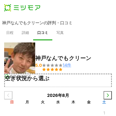
神戸なんでもクリーンの評判・口コミ
日程
詳細
口コミ
写真
神戸なんでもクリーン
14
件
5.0


事業者確認済
空き状況から選ぶ
2026年8月
日
月
火
水
木
金
土
1