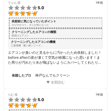
てゃん
様
1年前

5.0

エアコンクリーニング
依頼前に気になっていたポイント
カビやホコリ、ダニが気になった
クリーニングしたエアコンの種類
壁掛けエアコン
クリーニングしたエアコンの機種
三菱電機「霧ヶ峰シリーズ」
エアコンが臭いのと見るからに汚かったため依頼しました！

before afterの差が凄くて空気が綺麗になった思います！ま
た周りが汚れたり水が飛ばないようにカバーしてくれたりな
ど対策してくれてました！
神戸なんでもクリーン
依頼したプロ
らむ
様
1年前

5.0

エアコンクリーニング