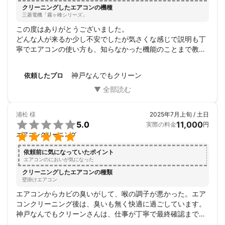
クリーニングしたエアコンの機種
三菱電機「霧ヶ峰シリーズ」
この度はありがとうございました。

どんな人が来るか少し不安でしたが気さくな感じで説明も丁
寧でエアコンの使い方も、知らなかった機能のことまで教え
ていただきました。

エアコンの下のベッドを自分では動かせなく相談したら嫌な
神戸なんでもクリーン
依頼したプロ
顔一つせず一緒に動かしてくれました。

クリーニングは目に見えてわかる汚れがしっかり取れて満足
です。

今回はお試しで1台でしたが次回は複数台お願いするか
浦松
様
2025年7月上旬 / 土日
も、、、


5.0
11,000
実際の料金
円
また頼みたいと思います。

エアコンクリーニング
依頼前に気になっていたポイント
エアコンのにおいが気になった
クリーニングしたエアコンの種類
壁掛けエアコン
エアコンからカビの臭いがして、喉の調子が悪かった。エア
コンクリーニング後は、臭いも無く快適に過ごしています。
神戸なんでもクリーンさんは、仕事が丁寧で最終確認までき
っちり行ってくれました。とても満足しています。ありがと