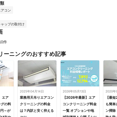
類
エアコン
キャップの取付け
画
0件
すべて見る
リーニングのおすすめ記事
2025年04月14日
2026年05月13日
2020年
】エア
業務用天吊りエアコン
【2026年最新】エア
【最短
ングの料
クリーニングの料金
コンクリーニング料金
も簡単
0円～が
は？内訳と安く抑える
一覧 オプションや地
ン掃除