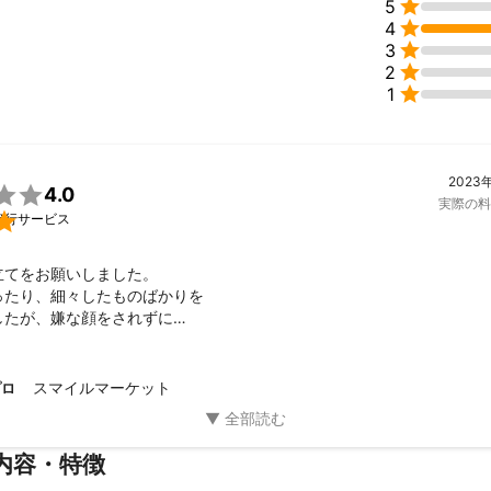

5

4
スを中心に50件以上


3

2
品レンタル・


1
に50件以上

ビスも起こっております

影

2023
に50件以上


4.0
実際の料

代行サービス
ル

てをお願いしました。

ント
たり、細々したものばかりを

に全力投球しております。

たが、嫌な顔をされずに

度を第一に考え、これまでもこれからも末永くご愛顧いただけるサービ
だきました。

り、出払う事もありましたが

りました。

スマイルマーケット
プロ
る事があれば

願いします。
内容・特徴