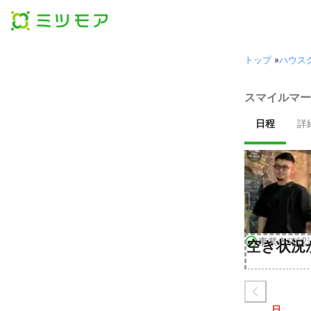
トップ
»
ハウス
スマイルマー
日程
詳
事業者確認
空き状況
日