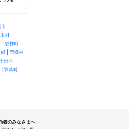
ぐコツも
馬市
大玉村
町
|
磐梯町
里町
|
西郷村
平田村
町
|
双葉町
頼者のみなさまへ