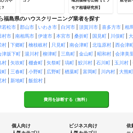
選び方や
コツ
域別価格も公開【ミツ
敗を防
は？
モア相場研究所】
ら福島県のハウスクリーニング業者を探す
津若松市
|
郡山市
|
いわき市
|
白河市
|
須賀川市
|
喜多方市
|
相
田村市
|
南相馬市
|
伊達市
|
本宮市
|
桑折町
|
国見町
|
川俣町
|
栄村
|
下郷町
|
檜枝岐村
|
只見町
|
南会津町
|
北塩原村
|
西会津
会津坂下町
|
湯川村
|
柳津町
|
三島町
|
金山町
|
昭和村
|
会津美
島村
|
矢吹町
|
棚倉町
|
矢祭町
|
塙町
|
鮫川村
|
石川町
|
玉川村
|
殿町
|
三春町
|
小野町
|
広野町
|
楢葉町
|
富岡町
|
川内村
|
大熊
尾村
|
新地町
|
飯舘村
|
費用を診断する（無料）
個人向け
ビジネス向け
依
人気カテゴリ
人気カテゴリ