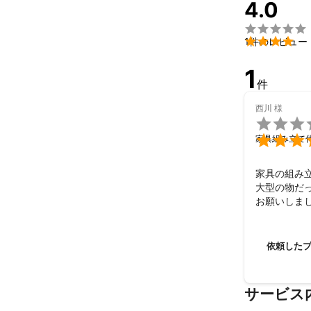
4.0
・家具組立・

個人宅、オフィ


1件のレビュー
・アウトドア用
個人、法人中心
1
出張BBQサー
件
・写真、動画撮
西川
様
個人、法人中心

例


家具組み立て
フォトブライダ
企業空撮
家具の組み立
アピールポイ
大型の物だっ
全ての事業に常
お願いしまし
お客様の満足
作業していた
ります。
私が用事があ
対応して下さ
依頼した
またお願いす
よろしくお
サービス