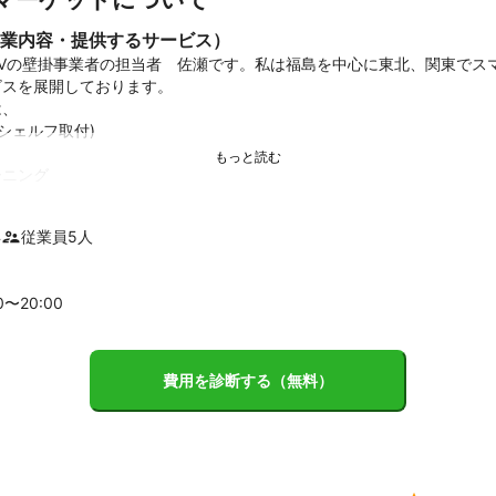
業内容・提供するサービス）
TVの壁掛事業者の担当者　佐瀬です。私は福島を中心に東北、関東でス
スを展開しております。

、

シェルフ取付)

ニング

品レンタル

(ドローン)

年
従業員
5
人
に50件以上の経歴があり、プロを越えるプロを目指しております。

0〜
20
:00
対応可能です。

にご相談下さい。
績
費用を診断する（無料）


めた70件以上

マンション、ヘアーサロン、オフィス等
