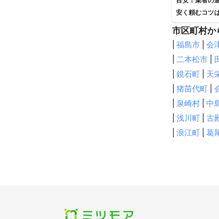
目安！業者の
安く頼むコツ
市区町村か
|
福島市
|
会
|
二本松市
|
|
鏡石町
|
天
|
猪苗代町
|
|
泉崎村
|
中
|
浅川町
|
古
|
浪江町
|
葛