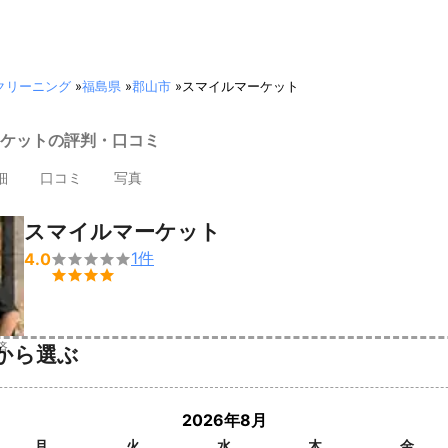
クリーニング
»
福島県
»
郡山市
»
スマイルマーケット
ケットの評判・口コミ
細
口コミ
写真
スマイルマーケット
1
件
4.0


済
から選ぶ
2026年8月
月
火
水
木
金