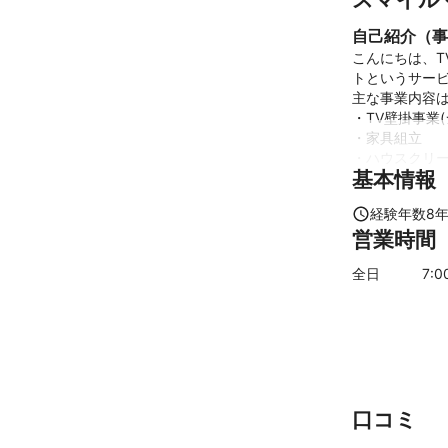
自己紹介（事
こんにちは、
トというサービ
主な事業内容は
・TV壁掛事業(
・家具組立

・ハウスクリー
基本情報
・アウトドア用
・動画、写真撮影
経験年数
8
です。

営業時間
どれもこれまで
全日
7
:0
全国どちらでも
まずはお気軽
これまでの実
・テレビ壁掛・
個人、法人を含
例

口コミ
新築戸建、新築