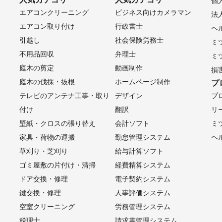
個
エアコンクリーニング
ビジネス向けカメラマン
法
エアコン取り付け
行政書士
ヘ
引越し
社会保険労務士
ミ
不用品回収
弁理士
ミ
庭木の剪定
動画制作
損
庭木の伐採・抜根
ホームページ制作
プ
テレビのアンテナ工事・取り
デザイン
プ
付け
翻訳
リ
壁紙・クロスの張り替え
会計ソフト
ミ
家具・荷物の運搬
勤怠管理システム
ヘ
草刈り・芝刈り
給与計算ソフト
ゴミ屋敷の片付け・清掃
経費精算システム
ドア交換・修理
電子契約システム
鍵交換・修理
人事評価システム
空室クリーニング
労務管理システム
税理士
請求書管理システム