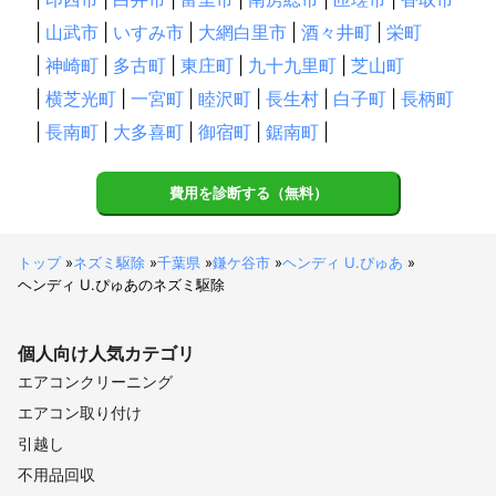
|
山武市
|
いすみ市
|
大網白里市
|
酒々井町
|
栄町
|
神崎町
|
多古町
|
東庄町
|
九十九里町
|
芝山町
|
横芝光町
|
一宮町
|
睦沢町
|
長生村
|
白子町
|
長柄町
|
長南町
|
大多喜町
|
御宿町
|
鋸南町
|
費用を診断する（無料）
トップ
»
ネズミ駆除
»
千葉県
»
鎌ケ谷市
»
ヘンディ U.ぴゅあ
»
ヘンディ U.ぴゅあのネズミ駆除
個人向け
人気カテゴリ
エアコンクリーニング
エアコン取り付け
引越し
不用品回収