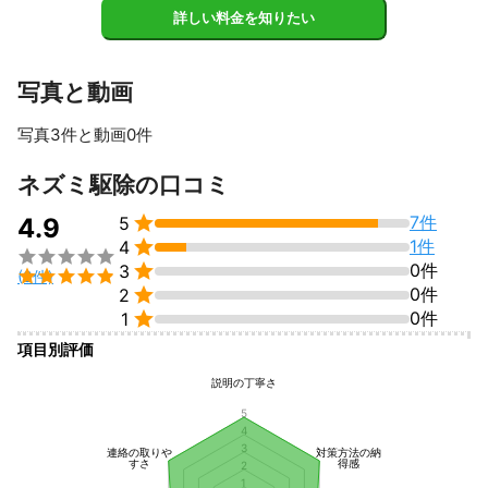
詳しい料金を知りたい
写真と動画
写真3件と動画0件
ネズミ駆除の口コミ

7件
4.9
5

1件
4


0件
3

(8件)

0件
2

0件
1
項目別評価
説明の丁寧さ
5
4
3
連絡の取りや
対策方法の納
すさ
得感
2
1