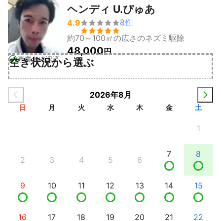
ヘンディ U.ぴゅあ
8
件
4.9


約70～100㎡の広さのネズミ駆除
48,000
円
事業者確認済
空き状況から選ぶ
2026年8月
日
月
火
水
木
金
土
1
7
8
2
3
4
5
6
9
10
11
12
13
14
15
16
17
18
19
20
21
22