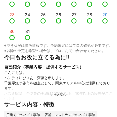
23
24
25
26
27
28
29
30
31
※空き状況は参考情報です。予約確定にはプロの確認が必要です。
※以降の予定を希望の場合は、プロにお問い合わせください。
今日もお役に立てる為に!!
自己紹介（事業内容・提供するサービス）
こんにちは。

ヘンディU.ぴゅあ　齋藤と申します。

千葉県鎌ケ谷市を拠点として、関東エリアを中心に活動しており
ます。

ネズミ駆除、予防策の実績は1000件以上、10年以上の経験がござ
います。

サービス内容・特徴
作業内容は、毒えさや忌避剤による追い出し、侵入口の塞ぎ、散
布剤による殺菌消毒になります。

手慣れた作業員による迅速丁寧なご対応を心がけておりますの
戸建てでのネズミ駆除
店舗・レストランでのネズミ駆除