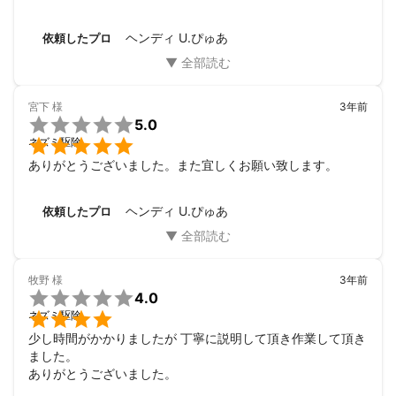
ヘンディ U.ぴゅあ
依頼したプロ
宮下
様
3年前

5.0

ネズミ駆除
ありがとうございました。また宜しくお願い致します。
ヘンディ U.ぴゅあ
依頼したプロ
牧野
様
3年前

4.0

ネズミ駆除
少し時間がかかりましたが 丁寧に説明して頂き作業して頂き
ました。

ありがとうございました。