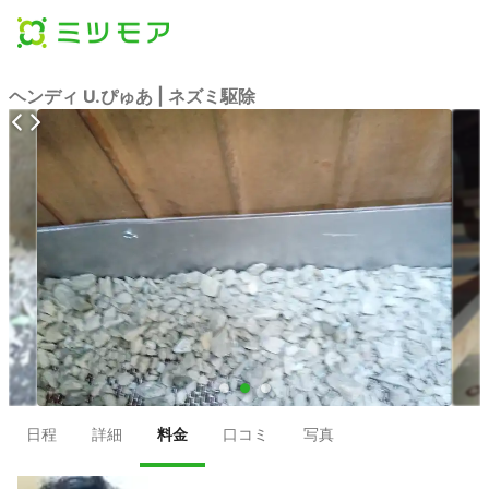
ヘンディ U.ぴゅあ | ネズミ駆除
●
●
●
日程
詳細
料金
口コミ
写真