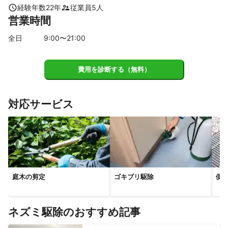
経験年数
22
年
従業員
5
人
営業時間
全日
9
:00〜
21
:00
費用を診断する（無料）
対応サービス
庭木の剪定
ゴキブリ駆除
側
ネズミ駆除のおすすめ記事