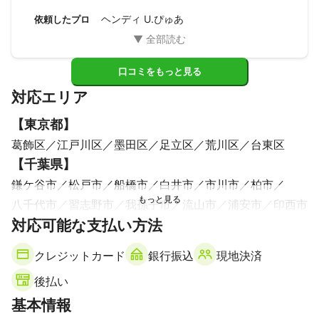
ヘンディ U.ぴゅあ
依頼したプロ
口コミをもっと見る
対応エリア
【
東京都
】
葛飾区
江戸川区
墨田区
足立区
荒川区
台東区
【
千葉県
】
鎌ケ谷市
松戸市
船橋市
白井市
市川市
柏市
八千代市
習志野市
我孫子市
流山市
浦安市
印西市
【
対応可能な支払い方法
埼玉県
】
三郷市
八潮市
吉川市
草加市
クレジットカード
銀行振込
現地決済
【
茨城県
】
後払い
取手市
守谷市
利根町
基本情報