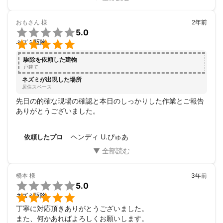
おもさん
様
2年前

5.0

ネズミ駆除
駆除を依頼した建物
戸建て
ネズミが出現した場所
居住スペース
先日の的確な現場の確認と本日のしっかりした作業とご報告
ありがとうございました。
ヘンディ U.ぴゅあ
依頼したプロ
橋本
様
3年前

5.0

ネズミ駆除
丁寧に対応頂きありがとうございました。

また、何かあればよろしくお願いします。