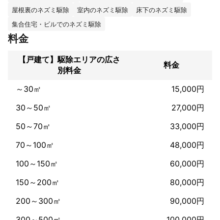
で、安心してお任せくださいませ。

屋根裏のネズミ駆除
室内のネズミ駆除
床下のネズミ駆除
また、簡単な捕獲のみだけでも、承っております。

集合住宅・ビルでのネズミ駆除
これまでの実績
料金
こんにちは。

私は、幅広く各専門業者として20年以上の経験を積んでまいりま
【戸建て】駆除エリアの広さ
料金
した。

別料金
どのような事にも、ご対応可能です。
アピールポイント
～30㎡
15,000円
専門知識や技術があり、リーズナブルなお値段にもご対応可能で
すので、まずはご相談を!
30～50㎡
27,000円
50～70㎡
33,000円
70～100㎡
48,000円
100～150㎡
60,000円
150～200㎡
80,000円
200～300㎡
90,000円
300～500㎡
100,000円