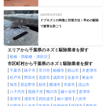
2022年02月28日
ドブネズミの特徴と対策方法！早めの駆除
で被害を防ごう
エリアから千葉県のネズミ駆除業者を探す
|
船橋・西船橋・津田沼
|
市区町村から千葉県のネズミ駆除業者を探す
|
千葉市
|
銚子市
|
市川市
|
船橋市
|
館山市
|
木更津市
|
松戸市
|
野田市
|
茂原市
|
成田市
|
佐倉市
|
東金市
|
旭市
|
習志野市
|
柏市
|
勝浦市
|
市原市
|
流山市
|
八千代市
|
我孫子市
|
鴨川市
|
鎌ケ谷市
|
君津市
|
富津市
|
浦安市
|
四街道市
|
袖ケ浦市
|
八街市
|
印西市
|
白井市
|
富里市
|
南房総市
|
匝瑳市
|
香取市