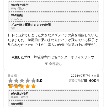
蜂の巣の場所
☆忌避剤の散布及び、戻りバチ対策は無料です。

軒先・雨どい
蜂の種類
☆薬剤を使えない場合の駆除も対応いたします。

スズメバチ
プロが蜂を駆除するまでの時間
☆駐車場代は当店が負担いたします。

当日
軒下に出来てしまった大きなスズメバチの巣を駆除していた
☆時間外、他県への出張もご相談に応じます。

だきました。時期的に巣のまわりにハチが飛んでいる様子は
見られなかったのですが、素人の自分では巣の中の様子がど
のような状況か全くわからないですし、大きな巣をそのまま
にしておくのも不安だったのでお願いしました。タイミング
★★予防対策について★★

蜂駆除専門はちハンターオフィスサトウ
依頼したプロ
よく依頼した即日に来て頂くことができ、作業も手際よくあ
っという間に終わりました。以前も何度か屋根裏にスズメバ
予防対策として薬剤の散布を行います。

チの巣が出来ていたことをお話しすると、また大きな巣が出
またハチの侵入口となり得る穴を塞ぐ措置も行います。

来ないように家の周囲を確認した方が良い時期を教えて下さ
柴犬
様
2024年7月下旬 / 土日
ったりアドバイスも頂けました。


5.0
15,400
実際の料金
円
スズメバチの巣の駆除の依頼はそんなに良くある事ではない
★★決済方法について★★


蜂の巣駆除
ので今回どこの業者さんに依頼をしたら良いのかとても迷っ
ていて、それが駆除の時期がすこし遅れた原因でもあったの
蜂の巣の場所
★電子マネー決済対応

ですが、こんなに良い業者さんだったのならもっと早くに決
換気扇・通気口
(Suica, PASMO, Kitaca, toica, manaca, ICOCA, SUGOCA, nimoc
めてお願いすればよかったなと思いました(^_^;)

a, はやかけんの交通系ICの電子マネー、iDもしくは QUICPay、A
蜂の種類
もし、また駆除が必要になった時はこちらの業者さんにお願