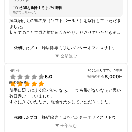
スズメバチ
pple Pay)

いしたいと思っています。

プロが蜂を駆除するまでの時間
これで、安心して庭の草取りもできます。本当にありがとう
急ぎでは無かった
★各種クレジットカード対応

ございました！
（VISA・Mastercard・American Express・JCB・Diners Club・
換気扇付近の蜂の巣（ソフトボール大）を駆除していただき
Discover）

ました。

初めてのことで成約前に何度かやりとりさせていただきまし
★請求書払い可能（郵送、メール）

たが、丁寧な対応で好感が持てたのでお願いしました。

当日も迅速な作業で分かりやすく説明していただきました。

蜂駆除専門はちハンターオフィスサトウ
依頼したプロ
もしまた蜂の巣が出来た時にはお願いしたいと思います。

ありがとうございました。
★★お客様へのお願い★★

HRi
様
2023年3月下旬 / 平日

5.0
8,000
実際の料金
円
・お客様の安全のため、作業時間内は室内にてお待ち下さい。


蜂の巣駆除
・巣の状況などわかる範囲で事前に教えていただけますとより正
勝手口辺りによく蜂がいるなぁ、、でも巣がないなぁと思い
確にお見積もりいたします。

数日過ごしていました。

すぐにきていただき、駆除作業をしていただきました。

・作業箇所のお荷物の移動もしくは養生は当店が行いますのでご
勝手口のサッシの小さい穴に巣を作っていたようです。

安心ください。

手際よく素早く作業していただき、全ての窓の確認などもし
蜂駆除専門はちハンターオフィスサトウ
依頼したプロ
ていただきました。

・駐車スペース（軽バン）を確保していただけると大変助かりま
小さい子どもがいるのでとても安心しました。 ありがとうご
す。

ざいました^_^。