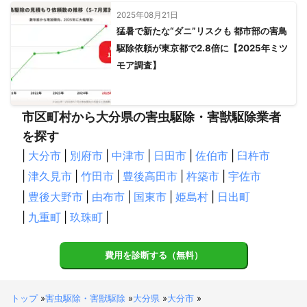
2025年08月21日
猛暑で新たな“ダニ”リスクも 都市部の害鳥
駆除依頼が東京都で2.8倍に【2025年ミツ
モア調査】
市区町村から大分県の害虫駆除・害獣駆除業者
を探す
|
大分市
|
別府市
|
中津市
|
日田市
|
佐伯市
|
臼杵市
|
津久見市
|
竹田市
|
豊後高田市
|
杵築市
|
宇佐市
|
豊後大野市
|
由布市
|
国東市
|
姫島村
|
日出町
|
九重町
|
玖珠町
|
費用を診断する（無料）
トップ
»
害虫駆除・害獣駆除
»
大分県
»
大分市
»