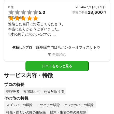
k
様
2024年7月下旬 / 平日
・巣が足場から3m以上（2階部分）の場所にある場合は高所作業

5.0
28,600
実際の料金
円
の追加料金が発生します。


蜂の巣駆除
連絡した当日に対応してくださり、

・巣が足場から7m以上の場所にある場合は対応できない、あるい
本当にありがとうございました。

は別途お見積もりが必要です。

3才の息子と犬がいるので、

心配だったのですが、蜂が入らないようにネットもはってく
・巣の場所が屋根裏・床下・壁の中・軒天内・エアコン室外機
ださり、安心できました。
内・戸袋・土の中・樹洞などの場合は、追加料金が発生いたしま
蜂駆除専門はちハンターオフィスサトウ
依頼したプロ
す。

・瓦屋根からの作業など、危険作業の場合は追加料金が発生いた
します。

口コミをもっと見る
サービス内容・特徴
・蜂の巣の直径が40cmを超える巨大巣の場合は追加料金が発生い
たします。

プロの特長
非喫煙者
夜間対応可
休日対応可能
その他の特長
＜ご予約に関する注意事項＞

スズメバチの駆除
ミツバチの駆除
アシナガバチの駆除
・前のお客様の現場が遅れる場合がございますので、ご予約時間
軒先・雨どいの蜂の巣駆除
庭木・生垣の蜂の巣駆除