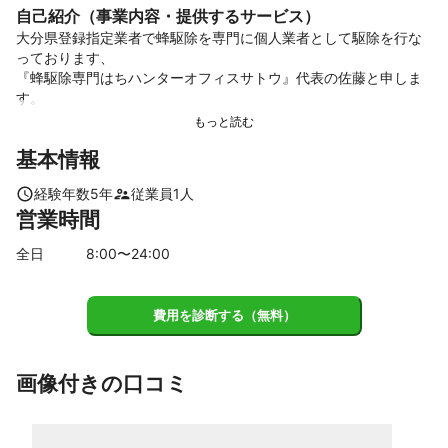
自己紹介（事業内容・提供するサービス）
大分県登録指定業者で蜂駆除を専門に個人業者として駆除を行な
っております、

『蜂駆除専門はちハンターオフィスサトウ』代表の佐藤と申しま
す。

基本情報
当店は『安全性』『予防』『保証』の三本柱でご満足いただける
サービスを目指しています。

経験年数
5
年
従業員
1
人
営業時間
全日
8
:00〜
24
:00
1、『 安全性 』の高い駆除

ハチは危険を察知すると巣の周りにたくさん集まり警戒状態にな
費用を診断する（無料）
り危険性が増します。

そこでハチを可能な限り刺激せずに万全の準備から迅速な駆除を
行います。

画像付きの口コミ
・近隣の安全確認、声かけ、立ち入り禁止表示の設置を行いま
す。
