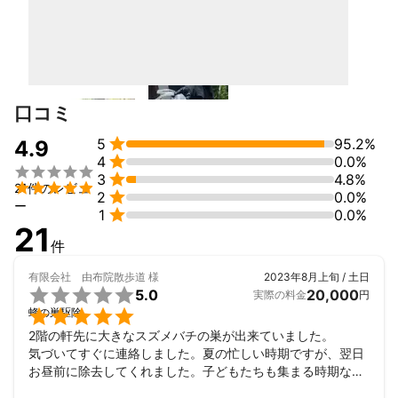
・あらゆる殺虫成分の知識と適切な使用法に基づいて薬剤を使用
します。

・ハチの危険性、特性を十分に理解した上での駆除を実施しま
す。

口コミ
・初心を忘れず安全確認。


5
95.2%
4.9

4
0.0%
2、100%に限りなく近い『 予防 』措置



3
4.8%

21件のレビュ

2
0.0%
何よりもハチの巣を作らせないことが一番大事です。

ー

1
0.0%
数々の経験から巣が出来やすい場所などの予防に関するアドバイ
21
スをお客様それぞれの状況に合わせお伝えします。

件
・巣が出来やすい場所に忌避剤の散布を行います。

有限会社 由布院散歩道
様
2023年8月上旬 / 土日

5.0
20,000
実際の料金
円
・特殊シートや薬剤による効果的な戻りバチ対策を行います。


蜂の巣駆除
2階の軒先に大きなスズメバチの巣が出来ていました。

・ハチの侵入口を塞ぐ措置を行います。

気づいてすぐに連絡しました。夏の忙しい時期ですが、翌日
お昼前に除去してくれました。子どもたちも集まる時期なの
で、早速の作業で助かりました。
