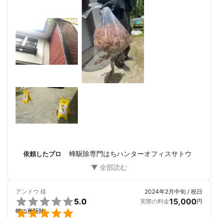
3、100%に満たない部分を完璧に『 保証 』

梯子をかける高さでしたが、2人でスピーディーに除去して
くれました。

弊社は社員をおかず、代表である私が受付から作業まで全てを一
相場と比べてもそんなに高くないと思います。

手に担います。

初めての蜂の巣除去を依頼しましたが、丁寧に説明も受けま
外注などは一切ありません。お待たせする事もあるかもしれませ
した。

んが責任を持ってアフターフォローまでしっかりと行なっていま
ありがとうございます。
すので安心してご依頼ください。

・駆除対象のハチの巣の再発は何度でもご対応いたします。

・ハチに対する不安や質問などなんでもご相談ください。

・スタッフが入れ替わったりしません。いつも佐藤が参ります。

蜂駆除専門はちハンターオフィスサトウ
依頼したプロ
★★充実のサービス★★

☆どんなハチにも対応、無料の再発保証。

アンドウ
様
2024年2月中旬 / 祝日
☆大分県内即日対応。インボイス対応。


5.0
15,000
実際の料金
円

蜂の巣駆除
☆２個目の巣以降は半額で駆除いたします。
