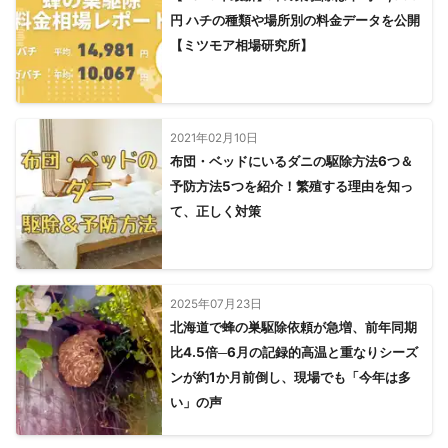
円 ハチの種類や場所別の料金データを公開
大分県内外の業者をはじめ数多くの蜂駆除人材育成に携わってき
ました。

【ミツモア相場研究所】
独自の駆除方法やノウハウなどをレクチャーし、駆除動画の制作
なども行ってきました。
アピールポイント
個人経営ですので私一人しかおりません。

2021年02月10日
いつ、いかなる時も私、佐藤が責任を持ってご対応いたします。
布団・ベッドにいるダニの駆除方法6つ＆
予防方法5つを紹介！繁殖する理由を知っ
て、正しく対策
2025年07月23日
北海道で蜂の巣駆除依頼が急増、前年同期
比4.5倍─6月の記録的高温と重なりシーズ
ンが約1か月前倒し、現場でも「今年は多
い」の声