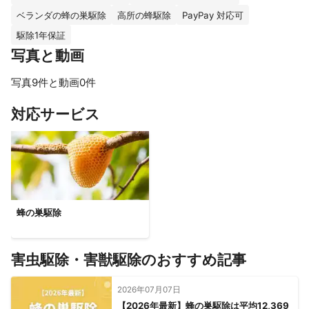
は必ず余裕を持ってご指定ください。

ベランダの蜂の巣駆除
高所の蜂駆除
PayPay 対応可
作業当日は出発準備が出来次第、到着予定時刻をご連絡いたしま
す。

駆除1年保証
写真と動画
・予約の日程候補は、なるべく日時をずらしてください。

写真9件と動画0件
・当日希望の方は空き状況をお問い合わせください。

すべて見る
対応サービス
・予約が集中し、ご希望の日時に伺えない場合がございます。そ
の場合は、チャットにて改めて日時をお伺いします。

・時間変更等はご相談いただければ可能な場合は変更いたしま
す。
これまでの実績
蜂の巣駆除
駆除件数は年間100〜200件以上、個人法人問わず多くのお客様に
ご利用いただき

おかげさまで事故もなく安全に作業させていただいております。

害虫駆除・害獣駆除のおすすめ記事
メディア出演

2024年9月20日放送分　OAB大分朝日放送　ニュース＆情報ワイ
2026年07月07日
ド番組『もっと！』に当店が出演いたしました。

【2026年最新】蜂の巣駆除は平均12,369