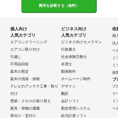
費用を診断する（無料）
個人向け
ビジネス向け
依
人気カテゴリ
人気カテゴリ
個
エアコンクリーニング
ビジネス向けカメラマン
法
エアコン取り付け
行政書士
ヘ
引越し
社会保険労務士
ミ
不用品回収
弁理士
ミ
庭木の剪定
動画制作
損
庭木の伐採・抜根
ホームページ制作
プ
テレビのアンテナ工事・取り
デザイン
プ
付け
翻訳
リ
壁紙・クロスの張り替え
会計ソフト
ミ
家具・荷物の運搬
勤怠管理システム
ヘ
草刈り・芝刈り
給与計算ソフト