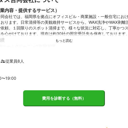
業内容・提供するサービス）
合同会社では、福岡県を拠点にオフィスビル・商業施設・一般住宅にお
おります。日常清掃等の美観維持サービスから、WAX洗浄やWAX剥離
ご依頼、１回限りのスポット清掃まで、様々な状況に対応し、丁寧かつ
供を心がけております。現在は約30社の固定受託先を保有しております
績
室内ルームクリーニング年間20室

科クリニック: 床洗浄・換気扇洗浄、エアコンクリーニング年間10件

室クリーニング年間20件など
年
従業員
8
人
ント
3ヶ月に一度実施する顧客満足度調査において、100%のお客様が満足
いしております。クオリティには絶対的な自信があります。
00〜
19
:00
費用を診断する（無料）