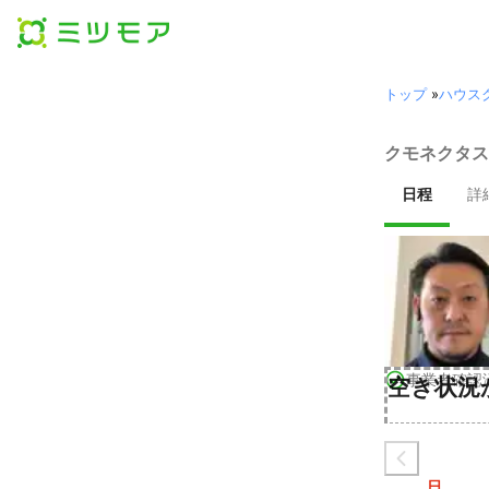
トップ
»
ハウス
クモネクタス
日程
詳
事業者確認
空き状況
日