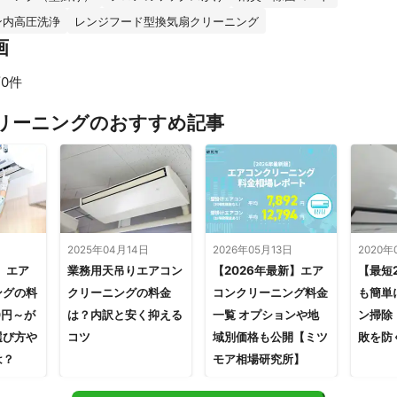
ン内高圧洗浄
レンジフード型換気扇クリーニング
画
0件
リーニングのおすすめ記事
2025年04月14日
2026年05月13日
2020年
】エア
業務用天吊りエアコン
【2026年最新】エア
【最短
ングの料
クリーニングの料金
コンクリーニング料金
も簡単
0円～が
は？内訳と安く抑える
一覧 オプションや地
ン掃除
選び方や
コツ
域別価格も公開【ミツ
敗を防
は？
モア相場研究所】