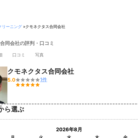
クリーニング
»
クモネクタス合同会社
合同会社の評判・口コミ
細
口コミ
写真
クモネクタス合同会社
1
件
5.0


済
から選ぶ
2026年8月
月
火
水
木
金