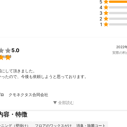

5

4

3

2

1
2022

5.0
実際の料

舗の清掃
にして頂きました。

かったので、今後も依頼しようと思っております。
クモネクタス合同会社
プロ
内容・特徴
ーニング（壁掛け）
フロアのワックスがけ
消臭・除菌コート