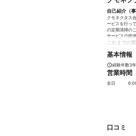
自己紹介（事
クモネクタス
ービスを行って
の定期清掃の
サービスの提
これまでの実
介護施設: 居
基本情報
クリニック・歯
他マンション空
経験年数
3
アピールポイ
営業時間
当社顧客先様に
答をちょうだ
全日
6
:
口コミ