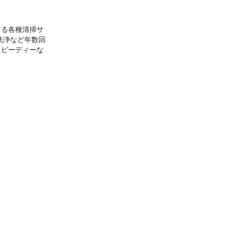
ける各種清掃サ
洗浄など年数回
スピーディーな
。
しているとの回