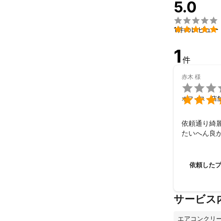
5.0


1件のレビュー
1
件
赤木
様


オフィス・店
依頼通り綺麗
たいへん良
依頼した
サービス
エアコンクリ