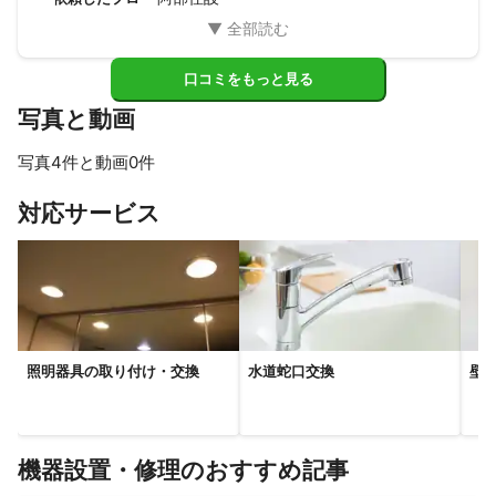
信頼できる業者さんです。また機会がありましたら、宜しく
お願い致します。
口コミをもっと見る
写真と動画
写真4件と動画0件
すべて見る
対応サービス
照明器具の取り付け・交換
水道蛇口交換
壁
機器設置・修理のおすすめ記事