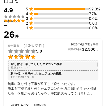
口コミ

5
92.3%
4.9

4
7.7%


3
0.0%

26件のレビュ

2
0.0%
ー

1
0.0%
26
件
2026年6月下旬 / 平日
（50代 男性）
五十嵐
様
32,500
実際の料金
円

5.0

エアコン取り付け
取り付け・取り外ししたエアコンの種類
壁掛けエアコン
取り付け・取り外ししたエアコンの機種
東芝「大清快シリーズ」
無事に取り付け工事が終了して良かったです。

施工も丁寧で取り外したエアコンからガス漏れがしたと伝え
たら、何処から漏れたかを丁寧に解説もしてくれました。

夏本番になる前に取り付けができてホント良かったです。
阿部住設
依頼したプロ