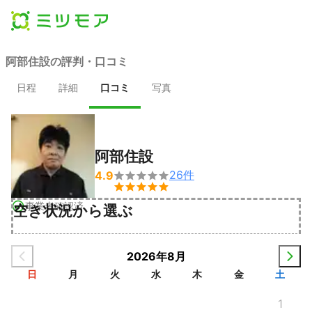
阿部住設の評判・口コミ
日程
詳細
口コミ
写真
阿部住設
26
件
4.9


事業者確認済
空き状況から選ぶ
2026年8月
日
月
火
水
木
金
土
1