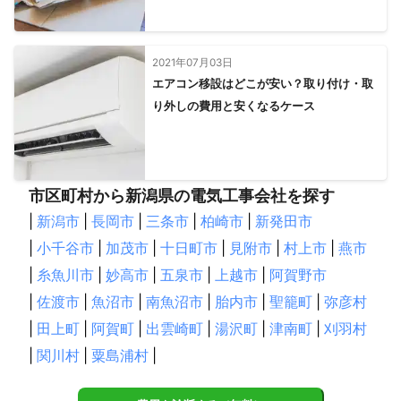
2021年07月03日
エアコン移設はどこが安い？取り付け・取
り外しの費用と安くなるケース
市区町村から新潟県の電気工事会社を探す
|
新潟市
|
長岡市
|
三条市
|
柏崎市
|
新発田市
|
小千谷市
|
加茂市
|
十日町市
|
見附市
|
村上市
|
燕市
|
糸魚川市
|
妙高市
|
五泉市
|
上越市
|
阿賀野市
|
佐渡市
|
魚沼市
|
南魚沼市
|
胎内市
|
聖籠町
|
弥彦村
|
田上町
|
阿賀町
|
出雲崎町
|
湯沢町
|
津南町
|
刈羽村
|
関川村
|
粟島浦村
|