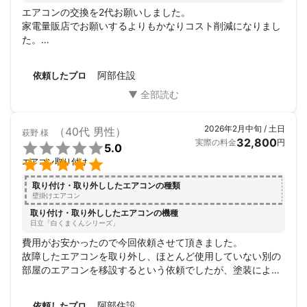
エアコンの交換を2代お願いしました。

家電量販店でお願いするよりもかなりコスト削減になりまし
た。

当日はこちらの連絡不足で駐車場を利用していただきました
が快く応じてくださり、丁寧に作業していただきました。

阿部住設
依頼したプロ
また機会がありましたら是非お願いしたいです。
2026年2月中旬 / 土日
（40代 男性）
萩野
様
32,800
実際の料金
円

5.0

エアコン取り付け
取り付け・取り外ししたエアコンの種類
壁掛けエアコン
取り付け・取り外ししたエアコンの機種
日立「白くまくんシリーズ」
費用がお安かったので今回依頼させて頂きました。

故障したエアコンを取り外し、ほとんど使用していない別の
部屋のエアコンを移設するという依頼でしたが、塗装による
硬化で取り外しにくい部品の処理など、相談しながら丁寧に
作業して頂きました。

阿部住設
依頼したプロ