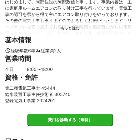
はじめまして、阿部住設の阿部政信と申します。事業内容は、主
に家庭用ルームエアコンの取り付け工事を行っています。電気工
事の認可を県から得て主にエアコン取り付けをやっております。
その他の電気工事も承りますのでよろしくお願いいたします、リ
ーズナブルな安心施工でお客様との距離感を縮め昔ながらの電気
屋さんをコンセプトに日々努力しております。価格の方もサービ
基本情報
スさせて頂きますので、よろしくおねがいします。
これまでの実績
経験年数
6
年
従業員
2
人
主に個人のご自宅のエアコン取り付け工事を行っています。かれ
営業時間
これ6年位で年間数十件取り付けています。

移設、取り外し、中古エアコンの相談も承ります。
全日
8
:00〜
18
:00
アピールポイント
資格・免許
以前は副業でやっておりましたが、今は、リーズナブルな安心施
工をテーマに日々試行錯誤をしています。価格は、できるだけ抑
第二種電気工事士 45444
えていけると思いますのでよろしくおねがいします。経験がスキ
給水装置工事主任技術者 305740
ルを磨き唯一無二のお客様に合わせた快適空間とコスパを実現い
登録電気工事業 2024201
たします。
費用を診断する（無料）