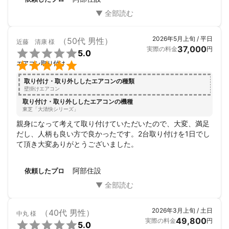
2026年5月上旬 / 平日
（50代 男性）
近藤 清康
様
37,000
実際の料金
円

5.0

エアコン取り付け
取り付け・取り外ししたエアコンの種類
壁掛けエアコン
取り付け・取り外ししたエアコンの機種
東芝「大清快シリーズ」
親身になって考えて取り付けていただいたので、大変、満足
だし、人柄も良い方で良かったです。2台取り付けを1日でし
て頂き大変ありがとうございました。
阿部住設
依頼したプロ
2026年3月上旬 / 土日
（40代 男性）
中丸
様
49,800
実際の料金
円

5.0