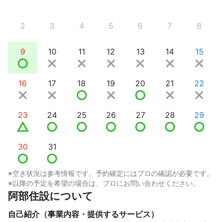
2
3
4
5
6
7
8
9
10
11
12
13
14
15
16
17
18
19
20
21
22
23
24
25
26
27
28
29
30
31
※空き状況は参考情報です。予約確定にはプロの確認が必要です。
※以降の予定を希望の場合は、プロにお問い合わせください。
阿部住設について
自己紹介（事業内容・提供するサービス）