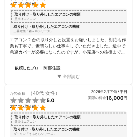

エアコン取り付け
取り付け・取り外ししたエアコンの種類
壁掛けエアコン
取り付け・取り外ししたエアコンの機種
三菱電機「霧ヶ峰シリーズ」
エアコン 2 台の取り外しと設置をお願いしました。対応も作
業も丁寧で、素晴らしい仕事をしていただきました。途中で
急遽カバーが必要になったのですが、小売店への往復まで含
め快く対応いただき、ほんとうに心から感謝です。

阿部さんにお願いしてよかったです。どうもありがとうござ
阿部住設
依頼したプロ
いました！
2026年2月下旬 / 平日
（40代 女性）
万代橋
様
16,000
実際の料金
円

5.0

エアコン取り付け
取り付け・取り外ししたエアコンの種類
壁掛けエアコン
取り付け・取り外ししたエアコンの機種
ダイキン「うるさらシリーズ」