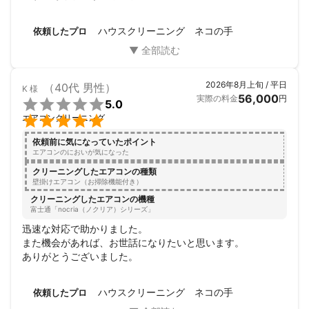
ぜひまたお願いしたいです。
ハウスクリーニング ネコの手
依頼したプロ
2026年8月上旬 / 平日
（40代 男性）
K
様
56,000
実際の料金
円

5.0

エアコンクリーニング
依頼前に気になっていたポイント
エアコンのにおいが気になった
クリーニングしたエアコンの種類
壁掛けエアコン（お掃除機能付き）
クリーニングしたエアコンの機種
富士通「nocria（ノクリア）シリーズ」
迅速な対応で助かりました。

また機会があれば、お世話になりたいと思います。

ありがとうございました。
ハウスクリーニング ネコの手
依頼したプロ