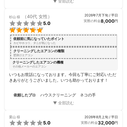
2026年7月下旬 / 平日
（40代 女性）
杉山
様
8,000
実際の料金
円

5.0

エアコンクリーニング
依頼前に気になっていたポイント
カビやホコリ、ダニが気になった
クリーニングしたエアコンの種類
壁掛けエアコン
クリーニングしたエアコンの機種
その他メーカーのエアコン
いつもお世話になっております。今回も丁寧にご対応いただ
きありがとうございました。いつも助かっております！
ハウスクリーニング ネコの手
依頼したプロ
栗山
様
2026年8月上旬 / 平日

5.0
32,000
実際の料金
円