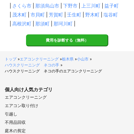
|
さくら市
|
那須烏山市
|
下野市
|
上三川町
|
益子町
|
茂木町
|
市貝町
|
芳賀町
|
壬生町
|
野木町
|
塩谷町
|
高根沢町
|
那須町
|
那珂川町
|
費用を診断する（無料）
トップ
»
エアコンクリーニング
»
栃木県
»
小山市
»
ハウスクリーニング ネコの手
»
ハウスクリーニング ネコの手のエアコンクリーニング
個人向け
人気カテゴリ
エアコンクリーニング
エアコン取り付け
引越し
不用品回収
庭木の剪定