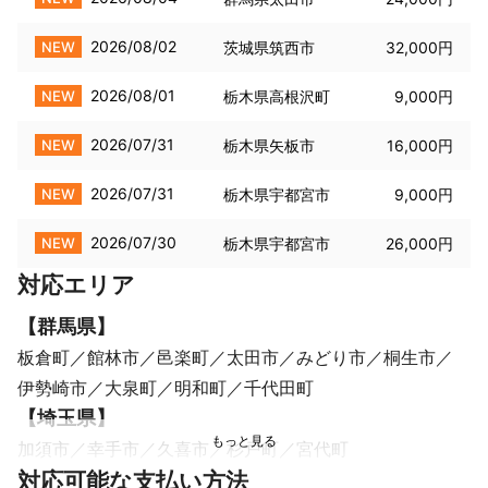
2026/08/02
NEW
茨城県筑西市
32,000円
2026/08/01
NEW
栃木県高根沢町
9,000円
2026/07/31
NEW
栃木県矢板市
16,000円
2026/07/31
NEW
栃木県宇都宮市
9,000円
2026/07/30
NEW
栃木県宇都宮市
26,000円
対応エリア
【
群馬県
】
板倉町
館林市
邑楽町
太田市
みどり市
桐生市
伊勢崎市
大泉町
明和町
千代田町
【
埼玉県
】
加須市
幸手市
久喜市
杉戸町
宮代町
【
対応可能な支払い方法
栃木県
】