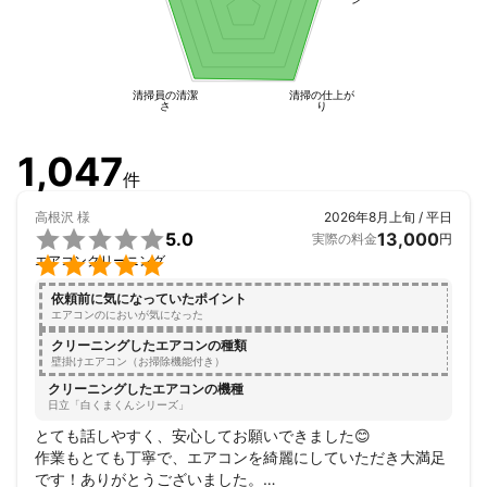
清掃員の清潔
清掃の仕上が
さ
り
1,047
件
高根沢
様
2026年8月上旬 / 平日

5.0
13,000
実際の料金
円

エアコンクリーニング
依頼前に気になっていたポイント
エアコンのにおいが気になった
クリーニングしたエアコンの種類
壁掛けエアコン（お掃除機能付き）
クリーニングしたエアコンの機種
日立「白くまくんシリーズ」
とても話しやすく、安心してお願いできました😊

作業もとても丁寧で、エアコンを綺麗にしていただき大満足
です！ありがとうございました。
