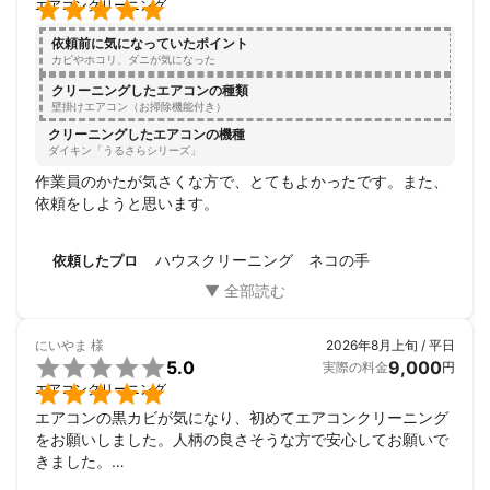

エアコンクリーニング
依頼前に気になっていたポイント
カビやホコリ、ダニが気になった
クリーニングしたエアコンの種類
壁掛けエアコン（お掃除機能付き）
クリーニングしたエアコンの機種
ダイキン「うるさらシリーズ」
作業員のかたが気さくな方で、とてもよかったです。また、
依頼をしようと思います。
ハウスクリーニング ネコの手
依頼したプロ
にいやま
様
2026年8月上旬 / 平日

5.0
9,000
実際の料金
円

エアコンクリーニング
エアコンの黒カビが気になり、初めてエアコンクリーニング
をお願いしました。人柄の良さそうな方で安心してお願いで
きました。

綺麗になり、満足です。
