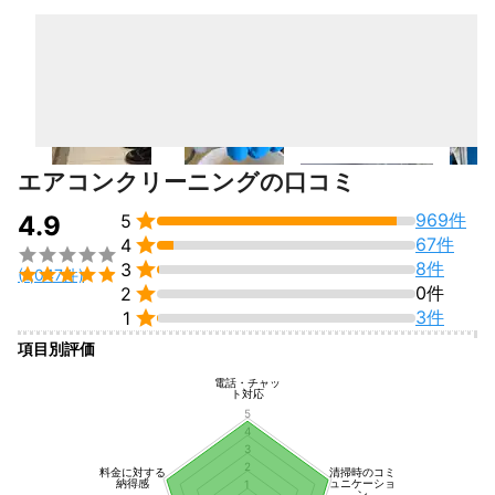
エアコンクリーニングの口コミ

969件
4.9
5

67件
4


8件
3

(1,047件)

0件
2

3件
1
項目別評価
電話・チャッ
ト対応
5
4
3
2
料金に対する
清掃時のコミ
納得感
ュニケーショ
1
ン