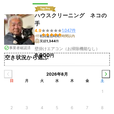
ハウスクリーニング ネコの
手
1,047
件
4.9


初回返信時間
2時間以内
実績
1,344
件
事業者確認済
壁掛けエアコン（お掃除機能なし）
8,000
円
空き状況から選ぶ
2026年8月
日
月
火
水
木
金
土
1
2
3
4
5
6
7
8