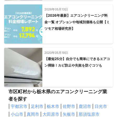
2026年05月13日
【2026年最新】エアコンクリーニング料
金一覧 オプションや地域別価格も公開【ミ
ツモア相場研究所】
2020年05月19日
【最短25分】自分でも簡単にできるエアコ
ン掃除！カビ防止や失敗を防ぐコツも
市区町村から栃木県のエアコンクリーニング業
者を探す
|
宇都宮市
|
足利市
|
栃木市
|
佐野市
|
鹿沼市
|
日光市
|
小山市
|
真岡市
|
大田原市
|
矢板市
|
那須塩原市