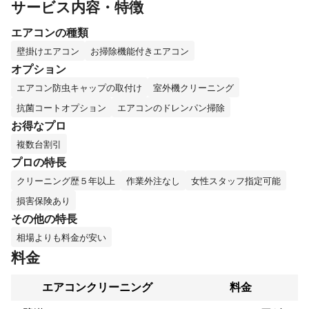
サービス内容・特徴
しをお届けできれば幸いです。接客・建物に関して豊富な経験が
ございますので、エアコンクリーニングはご安心してお任せいた
エアコンの種類
壁掛けエアコン
お掃除機能付きエアコン
オプション
エアコン防虫キャップの取付け
室外機クリーニング
抗菌コートオプション
エアコンのドレンパン掃除
お得なプロ
複数台割引
プロの特長
クリーニング歴５年以上
作業外注なし
女性スタッフ指定可能
損害保険あり
その他の特長
相場よりも料金が安い
料金
エアコンクリーニング
料金