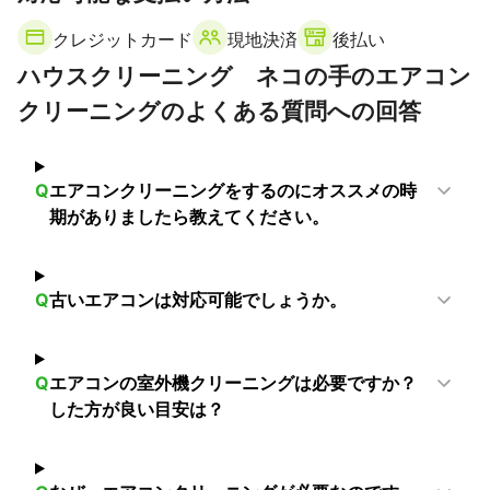
小山市
野木町
栃木市
下野市
壬生町
上三川町
クレジットカード
現地決済
後払い
真岡市
佐野市
益子町
足利市
宇都宮市
芳賀町
ハウスクリーニング ネコの手のエアコン
鹿沼市
市貝町
茂木町
高根沢町
さくら市
矢板市
クリーニングのよくある質問への回答
那珂川町
塩谷町
那須烏山市
日光市
大田原市
那須塩原市
那須町
【
茨城県
】
Q
エアコンクリーニングをするのにオススメの時
結城市
古河市
八千代町
筑西市
下妻市
境町
期がありましたら教えてください。
五霞町
坂東市
桜川市
常総市
つくば市
つくばみらい市
笠間市
石岡市
城里町
水戸市
那珂市
ひたちなか市
守谷市
土浦市
茨城町
Q
古いエアコンは対応可能でしょうか。
阿見町
牛久市
小美玉市
常陸大宮市
Q
エアコンの室外機クリーニングは必要ですか？
した方が良い目安は？