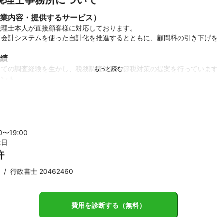
業内容・提供するサービス）
理士本人が直接顧客様に対応しております。

ド会計システムを使った自計化を推進するとともに、顧問料の引き下げ
績
しての調査経験を生かし、税務調査対策や節税対策の提案を行っていま
ント
統工芸品である竹工芸の技術を学んだ経験を活かし、持続可能な伝統工
貢献できるような仕事は大歓迎です。
00〜
19
:00
休日
許
/
行政書士 20462460
費用を診断する（無料）