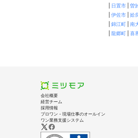
|
日置市
|
曽
|
伊佐市
|
姶
|
錦江町
|
南
|
龍郷町
|
喜
会社概要
経営チーム
採用情報
プロワン - 現場仕事のオールイン
ワン業務支援システム