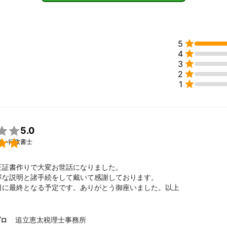

5

4

3

2

1

5.0

強い行政書士
正証書作りで大変お世話になりました。

寧な説明と諸手続をして戴いて感謝しております。

日に最終となる予定です。ありがとう御座いました。以上
追立恵太税理士事務所
プロ