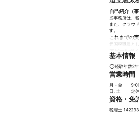
自己紹介（事
当事務所は、税
また、クラウ
す。
これまでの実
元国税職員と
アピールポイ
基本情報
鹿児島県の伝
承及び発展に
経験年数
2
年
営業時間
月 - 金
9
:
日, 土
定
資格・免
税理士 142233