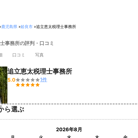
»
鹿児島県
»
姶良市
»
追立恵太税理士事務所
士事務所の評判・口コミ
細
口コミ
写真
追立恵太税理士事務所
1
件
5.0


済
から選ぶ
2026年8月
月
火
水
木
金