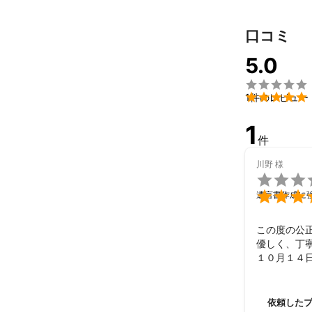
口コミ
5.0


1件のレビュー
1
件
川野
様


遺言書作成に
この度の公
優しく、丁
１０月１４
依頼した