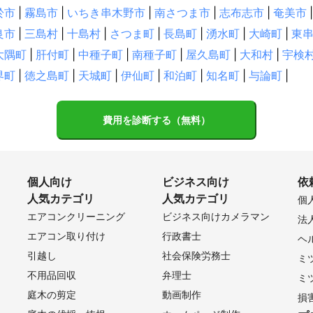
於市
|
霧島市
|
いちき串木野市
|
南さつま市
|
志布志市
|
奄美市
|
良市
|
三島村
|
十島村
|
さつま町
|
長島町
|
湧水町
|
大崎町
|
東
大隅町
|
肝付町
|
中種子町
|
南種子町
|
屋久島町
|
大和村
|
宇検
界町
|
徳之島町
|
天城町
|
伊仙町
|
和泊町
|
知名町
|
与論町
|
費用を診断する（無料）
個人向け
ビジネス向け
依
人気カテゴリ
人気カテゴリ
個
エアコンクリーニング
ビジネス向けカメラマン
法
エアコン取り付け
行政書士
ヘ
引越し
社会保険労務士
ミ
不用品回収
弁理士
ミ
庭木の剪定
動画制作
損