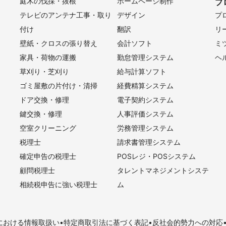
庭木の伐採・抜根
ホームページ制作
プ
テレビのアンテナ工事・取り
デザイン
プ
付け
翻訳
リ
壁紙・クロスの張り替え
会計ソフト
ミ
家具・荷物の運搬
勤怠管理システム
ヘ
草刈り・芝刈り
給与計算ソフト
ゴミ屋敷の片付け・清掃
経費精算システム
ドア交換・修理
電子契約システム
鍵交換・修理
人事評価システム
空室クリーニング
労務管理システム
税理士
請求書管理システム
確定申告の税理士
POSレジ・POSシステム
顧問税理士
タレントマネジメントシステ
相続税申告に強い税理士
ム
における情報取扱い
特定商取引法に基づく表記
反社会的勢力への対応