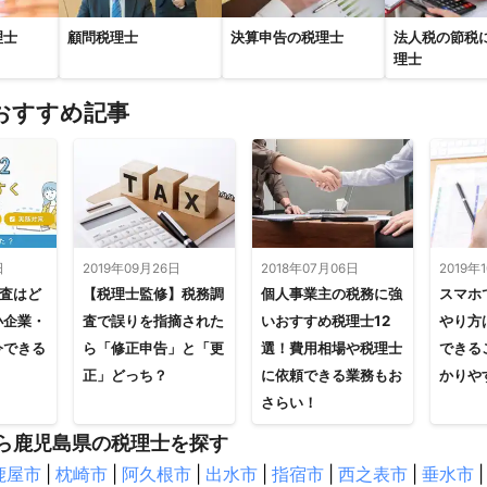
理士
顧問税理士
決算申告の税理士
法人税の節税
理士
おすすめ記事
日
2019年09月26日
2018年07月06日
2019年
調査はど
【税理士監修】税務調
個人事業主の税務に強
スマホ
小企業・
査で誤りを指摘された
いおすすめ税理士12
やり方
今できる
ら「修正申告」と「更
選！費用相場や税理士
できる
正」どっち？
に依頼できる業務もお
かりや
さらい！
ら鹿児島県の税理士を探す
鹿屋市
|
枕崎市
|
阿久根市
|
出水市
|
指宿市
|
西之表市
|
垂水市
|