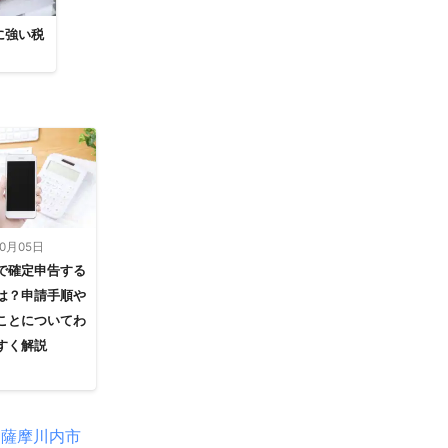
に強い税
10月05日
で確定申告する
は？申請手順や
ことについてわ
すく解説
薩摩川内市