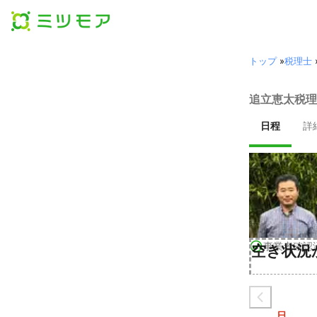
トップ
»
税理士
追立恵太税理
日程
詳
事業者確認
空き状況
日