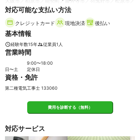
大阪市
柏原市
能勢町
藤井寺市
羽曳野市
松原市
対応可能な支払い方法
太子町
河南町
富田林市
大阪狭山市
堺市
高石市
千早赤阪村
泉大津市
河内長野市
忠岡町
和泉市
クレジットカード
現地決済
後払い
岸和田市
貝塚市
熊取町
泉佐野市
田尻町
泉南市
基本情報
阪南市
岬町
【
奈良県
】
経験年数
15
年
従業員
1
人
営業時間
生駒市
奈良市
大和郡山市
平群町
斑鳩町
安堵町
三郷町
川西町
天理市
山添村
王寺町
河合町
9
:00〜
18
:00
日〜土
定休日
三宅町
上牧町
田原本町
広陵町
香芝市
桜井市
資格・免許
大和高田市
橿原市
葛城市
宇陀市
明日香村
高取町
御所市
曽爾村
大淀町
吉野町
御杖村
第二種電気工事士 133060
東吉野村
下市町
黒滝村
川上村
五條市
天川村
野迫川村
上北山村
下北山村
十津川村
費用を診断する（無料）
【
京都府
】
久御山町
城陽市
宇治市
八幡市
京田辺市
井手町
対応サービス
大山崎町
宇治田原町
長岡京市
向日市
精華町