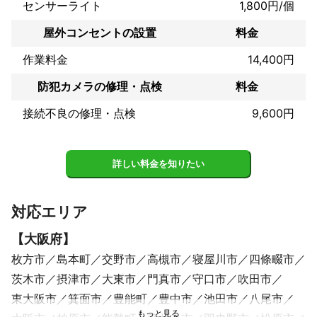
センサーライト
1,800円/個
屋外コンセントの設置
料金
作業料金
14,400円
防犯カメラの修理・点検
料金
接続不良の修理・点検
9,600円
詳しい料金を知りたい
対応エリア
【
大阪府
】
枚方市
島本町
交野市
高槻市
寝屋川市
四條畷市
茨木市
摂津市
大東市
門真市
守口市
吹田市
東大阪市
箕面市
豊能町
豊中市
池田市
八尾市