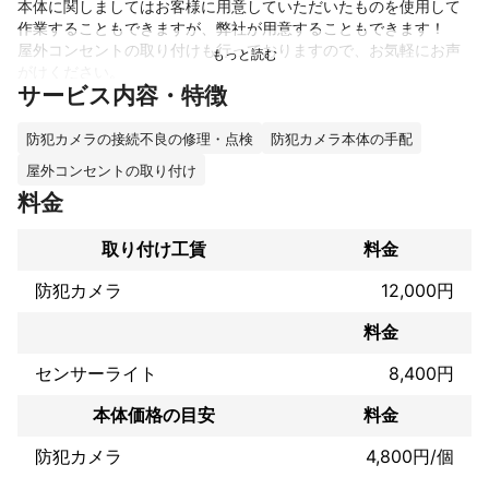
本体に関しましてはお客様に用意していただいたものを使用して
作業することもできますが、弊社が用意することもできます！

屋外コンセントの取り付けも行っておりますので、お気軽にお声
がけください。

サービス内容・特徴
また弊社は防犯カメラの接続不良の点検・修理もおこなっており
ます！ お客様のニーズに100％対応できるよう、日々取り組んで
おりますので、是非お任せください。

防犯カメラの接続不良の修理・点検
防犯カメラ本体の手配
屋外コンセントの取り付け
これまでの実績
料金
量販店に10年位受注がありお陰さまで夏は忙しくさせて頂いてい
取り付け工賃
料金
アピールポイント
受注が多い中でも即対応して行きお客様に喜ばれる事が1番に考え
防犯カメラ
12,000円
ています。

料金
金額は、お客様が納得出来て私共も利益がありWIN &WINであれ
ば良いと思っています。

センサーライト
8,400円
よろしくお願いします🙇‍♂️
本体価格の目安
料金
防犯カメラ
4,800円/個