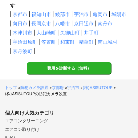
す
|
京都市
|
福知山市
|
綾部市
|
宇治市
|
亀岡市
|
城陽市
|
向日市
|
長岡京市
|
八幡市
|
京田辺市
|
南丹市
|
木津川市
|
大山崎町
|
久御山町
|
井手町
|
宇治田原町
|
笠置町
|
和束町
|
精華町
|
南山城村
|
京丹波町
|
費用を診断する（無料）
トップ
»
防犯カメラ設置
»
京都府
»
宇治市
»
(株)ASISUTOUP
»
(株)ASISUTOUPの防犯カメラ設置
個人向け
人気カテゴリ
エアコンクリーニング
エアコン取り付け
引越し