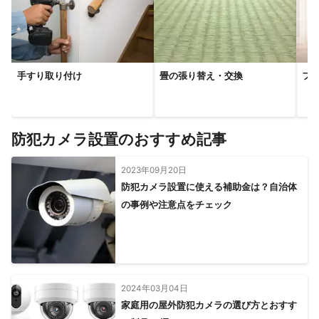
木津川市
京都市
和束町
笠置町
南山城村
亀岡市
南丹市
京丹波町
綾部市
福知山市
舞鶴市
宮津市
与謝野町
伊根町
京丹後市
【
滋賀県
】
手すり取り付け
畳の張り替え・交換
フ
草津市
栗東市
大津市
守山市
湖南市
野洲市
甲賀市
竜王町
近江八幡市
日野町
東近江市
豊郷町
愛荘町
甲良町
高島市
彦根市
多賀町
防犯カメラ設置のおすすめ記事
米原市
長浜市
2023年09月20日
防犯カメラ設置に使える補助金は？自治体
の事例や注意点をチェック
2024年03月04日
家庭用の屋外防犯カメラの選び方とおすす