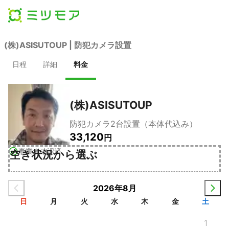
(株)ASISUTOUP | 防犯カメラ設置
日程
詳細
料金
(株)ASISUTOUP
防犯カメラ2台設置（本体代込み）
33,120
円
事業者確認済
空き状況から選ぶ
2026年8月
日
月
火
水
木
金
土
1