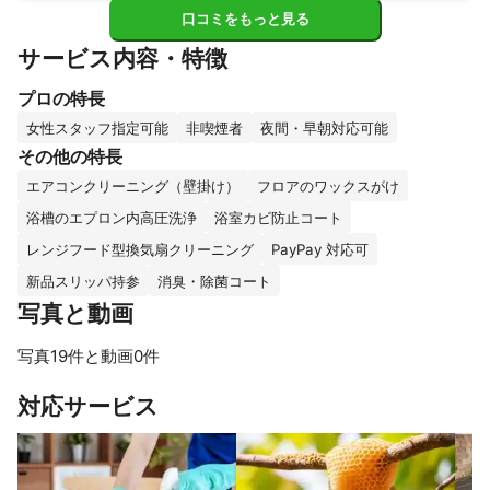
口コミをもっと見る
サービス内容・特徴
プロの特長
女性スタッフ指定可能
非喫煙者
夜間・早朝対応可能
その他の特長
エアコンクリーニング（壁掛け）
フロアのワックスがけ
浴槽のエプロン内高圧洗浄
浴室カビ防止コート
レンジフード型換気扇クリーニング
PayPay 対応可
新品スリッパ持参
消臭・除菌コート
写真と動画
写真19件と動画0件
すべて見る
対応サービス