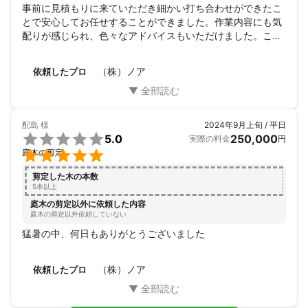
事前に見積もりに来ていただき細かい打ち合わせができたこ
とで安心してお任せすることができました。作業内容にも気
配りが感じられ、色々なアドバイスもいただけました。この
度は本当にどうもありがとうございました。
（株）ノア
依頼したプロ
配島
様
2024年9月上旬 / 平日

5.0
250,000
実際の料金
円

庭木の剪定
剪定した木の本数
5本以上
庭木の剪定以外に依頼した内容
庭木の剪定以外依頼していない
猛暑の中、何日もありがとうございました
（株）ノア
依頼したプロ