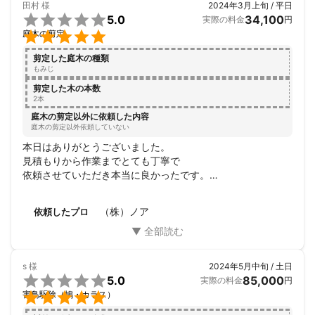
田村
様
2024年3月上旬 / 平日

5.0
34,100
実際の料金
円

庭木の剪定
剪定した庭木の種類
もみじ
剪定した木の本数
2本
庭木の剪定以外に依頼した内容
庭木の剪定以外依頼していない
本日はありがとうございました。

見積もりから作業までとても丁寧で

依頼させていただき本当に良かったです。

近隣の方へも丁寧に対応してくださりありがとうございまし
た。

（株）ノア
依頼したプロ
作業後の片付けも素早く綺麗でした。

庭もさっぱりして見違えました。

ありがとうございました。
s
様
2024年5月中旬 / 土日

5.0
85,000
実際の料金
円

害鳥駆除（鳩・カラス）