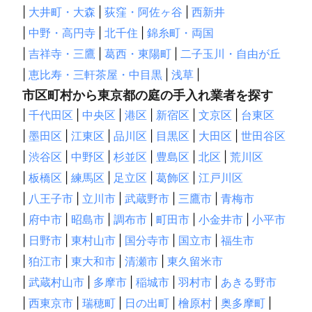
|
大井町・大森
|
荻窪・阿佐ヶ谷
|
西新井
|
中野・高円寺
|
北千住
|
錦糸町・両国
|
吉祥寺・三鷹
|
葛西・東陽町
|
二子玉川・自由が丘
|
恵比寿・三軒茶屋・中目黒
|
浅草
|
市区町村から東京都の庭の手入れ業者を探す
|
千代田区
|
中央区
|
港区
|
新宿区
|
文京区
|
台東区
|
墨田区
|
江東区
|
品川区
|
目黒区
|
大田区
|
世田谷区
|
渋谷区
|
中野区
|
杉並区
|
豊島区
|
北区
|
荒川区
|
板橋区
|
練馬区
|
足立区
|
葛飾区
|
江戸川区
|
八王子市
|
立川市
|
武蔵野市
|
三鷹市
|
青梅市
|
府中市
|
昭島市
|
調布市
|
町田市
|
小金井市
|
小平市
|
日野市
|
東村山市
|
国分寺市
|
国立市
|
福生市
|
狛江市
|
東大和市
|
清瀬市
|
東久留米市
|
武蔵村山市
|
多摩市
|
稲城市
|
羽村市
|
あきる野市
|
西東京市
|
瑞穂町
|
日の出町
|
檜原村
|
奥多摩町
|