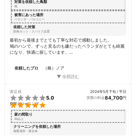
対策を依頼した鳥類
鳩
被害にあった場所
ベランダ・バルコニー
依頼した対策
防鳥ネット・スパイク設置
最初から最後までとても丁寧な対応で感動しました。

鳩のハンで、ずっと見るのも嫌だったベランダがとても綺麗
になり、快適に探しています。

本当にありがとうございました！
（株）ノア
依頼したプロ
渡辺
様
2024年5月下旬 / 平日

5.0
84,700
実際の料金
円

空室クリーニング
家の間取り
4k以上
クリーニングを依頼した場所
複数場所・家全体