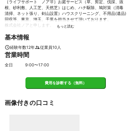
｛ライフサポート　ノア🐰｝お庭サービス（草、剪定、伐採、抜
根、砂利敷、人工芝、天然芝）はじめ、ハチ駆除、鳩対策（消毒
清掃、ネット張り、剣山設置）ハウスクリーニング、不用品(遺品)
回収等、東京、埼玉、千葉を担当させて頂いております、

株式会社ノアと申します。

基本情報
※ご自宅のお庭の小さな木～大きな木の剪定、伐採、抜根迄対応致
します。

経験年数
12
年
従業員
10
人
※草抜き、草刈りも小さなスペース～広い更地なども対応。

営業時間
※防草シート、お庭砂利敷、駐車場砂利敷、人工芝敷等も対応して
おりま　す。

全日
9
:00〜
17
:00
※蜂駆除、鳩対策

※不用品、遺品整理、ハウスクリーニング等も対応致します。

費用を診断する（無料）
※迅速な対応、真心こめて対応致します。

※リピーター様も多数ご依頼いただいておりますので、お困りごと
は是非

画像付きの口コミ
　ライフサポートノア🐰にお任せ下さいませ。
