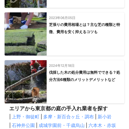
2023年06月05日
芝張りの費用相場とは？主な芝の種類と特
徴、費用を安く抑えるコツも
2024年12月18日
伐採した木の処分費用は無料でできる？処
分方法6種類のメリットデメリットなど
エリアから東京都の庭の手入れ業者を探す
|
上野・御徒町
|
多摩・新百合ヶ丘・調布
|
新小岩
|
石神井公園
|
成城学園前・千歳烏山
|
六本木・赤坂