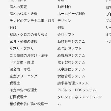
ミ
庭木の剪定
動画制作
損
庭木の伐採・抜根
ホームページ制作
プ
テレビのアンテナ工事・取り
デザイン
プ
付け
翻訳
リ
壁紙・クロスの張り替え
会計ソフト
ミ
家具・荷物の運搬
勤怠管理システム
ヘ
草刈り・芝刈り
給与計算ソフト
ゴミ屋敷の片付け・清掃
経費精算システム
ドア交換・修理
電子契約システム
鍵交換・修理
人事評価システム
空室クリーニング
労務管理システム
税理士
請求書管理システム
確定申告の税理士
POSレジ・POSシステム
顧問税理士
タレントマネジメントシステ
相続税申告に強い税理士
ム