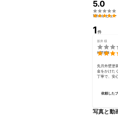
5.0


1件のレビュー
1
件
坂井
様


外壁塗装
先月外壁塗
金をかけた
丁寧で、安
えることが
た。また機
依頼した
写真と動