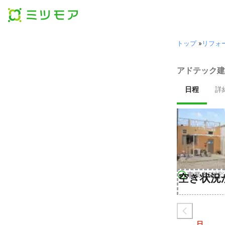
トップ
»
リフォ
アドテック建
日程
詳
事業者確認
空き状況
日