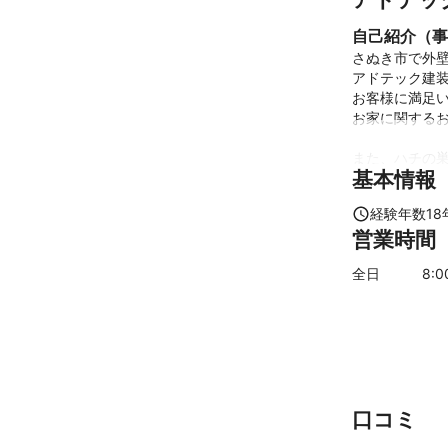
自己紹介（事
さぬき市で外壁
アドテック建装
お客様に満足い
お家に関するお
また、ハチの巣
基本情報
安心してお任せ
経験年数
18
これまでの実
営業時間
外壁塗装、屋
廻りリフォーム
全日
8
:
アピールポイ
施工直後はど
状態を維持でき
仕上がった塗
塗料を塗って
在します。大切
口コミ
弊社では、入