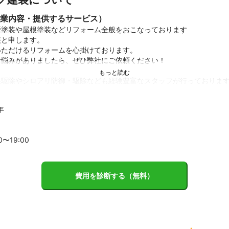
業内容・提供するサービス）
塗装や屋根塗装などリフォーム全般をおこなっております

と申します。

ただけるリフォームを心掛けております。

悩みがありましたら、ぜひ弊社にご依頼ください！

駆除やシロアリ防御・駆除なども経験豊富なスタッフが行っております
ください。

年
績
根塗装、屋根ルーフィング敷、屋根葺き替え、お庭のリフォーム、室内
、シロアリ駆除、シロアリ防御、ハチ駆除など実績あり。

00〜
19
:00
ント
この家もおおむね綺麗な仕上がりです。しかし、何より大切なのは、ど
費用を診断する（無料）
るか、という耐久年数でしょう。

装面の長持ち度（耐候性）は必ずしも塗料の価格に比例するものではあ
も、高い知識と技術力があっても、５～６年経ったら色あせてしまう塗
なのは施工内容なのです。

念な下地処理（フリーク調整）、塗装時間の間隔の厳守、定められたシ