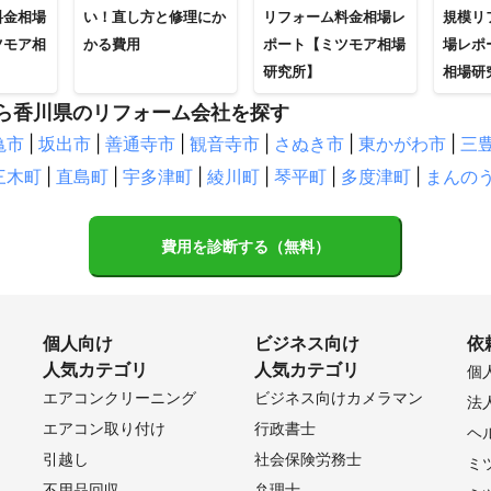
料金相場
い！直し方と修理にか
リフォーム料金相場レ
規模リ
ツモア相
かる費用
ポート【ミツモア相場
場レポ
研究所】
相場研
ら香川県のリフォーム会社を探す
亀市
|
坂出市
|
善通寺市
|
観音寺市
|
さぬき市
|
東かがわ市
|
三
三木町
|
直島町
|
宇多津町
|
綾川町
|
琴平町
|
多度津町
|
まんの
費用を診断する（無料）
個人向け
ビジネス向け
依
人気カテゴリ
人気カテゴリ
個
エアコンクリーニング
ビジネス向けカメラマン
法
エアコン取り付け
行政書士
ヘ
引越し
社会保険労務士
ミ
不用品回収
弁理士