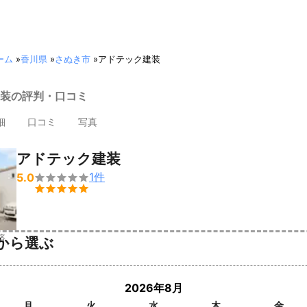
ーム
»
香川県
»
さぬき市
»
アドテック建装
装の評判・口コミ
細
口コミ
写真
アドテック建装
1
件
5.0


済
から選ぶ
2026年8月
月
火
水
木
金