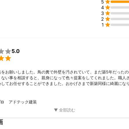

5

4

3

2

1

5.0

装をお願いしました。鳥の糞で外壁を汚されていて、まだ築5年だったの
くない事を相談すると、親身になって色々提案をしてくれました。職人
心してお任せすることができました。おかげさまで新築同様に綺麗にな
でき、とても満足のいく仕上がりになりました。その節は本当にお世話
会があればお願いしたいと思っています。
アドテック建装
プロ
画