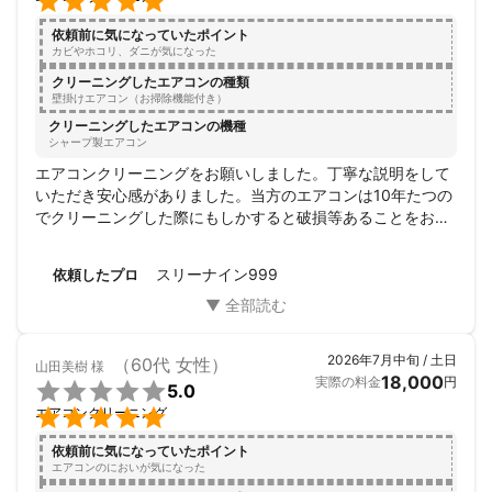

依頼前に気になっていたポイント
カビやホコリ、ダニが気になった
クリーニングしたエアコンの種類
壁掛けエアコン（お掃除機能付き）
クリーニングしたエアコンの機種
シャープ製エアコン
エアコンクリーニングをお願いしました。丁寧な説明をして
いただき安心感がありました。当方のエアコンは10年たつの
でクリーニングした際にもしかすると破損等あることをお話
しいただきました。慎重に作業していただき何も破損するこ
となく稼働しております。急ぎの予約でしたが丁寧な対応を
スリーナイン999
依頼したプロ
していただき感謝です。

ありがとうございました。
2026年7月中旬 / 土日
（60代 女性）
山田美樹
様
18,000
実際の料金
円

5.0

エアコンクリーニング
依頼前に気になっていたポイント
エアコンのにおいが気になった