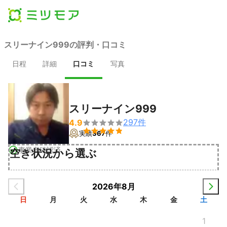
スリーナイン999の評判・口コミ
日程
詳細
口コミ
写真
スリーナイン999
297
件
4.9


実績
367
件
事業者確認済
空き状況から選ぶ
2026年8月
日
月
火
水
木
金
土
1