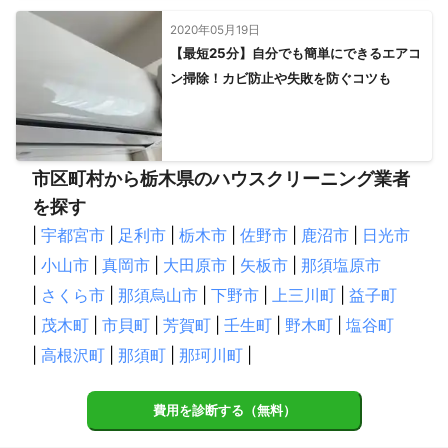
2020年05月19日
【最短25分】自分でも簡単にできるエアコ
ン掃除！カビ防止や失敗を防ぐコツも
市区町村から栃木県のハウスクリーニング業者
を探す
|
宇都宮市
|
足利市
|
栃木市
|
佐野市
|
鹿沼市
|
日光市
|
小山市
|
真岡市
|
大田原市
|
矢板市
|
那須塩原市
|
さくら市
|
那須烏山市
|
下野市
|
上三川町
|
益子町
|
茂木町
|
市貝町
|
芳賀町
|
壬生町
|
野木町
|
塩谷町
|
高根沢町
|
那須町
|
那珂川町
|
費用を診断する（無料）