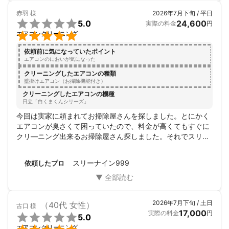
赤羽
様
2026年7月下旬 / 平日

5.0
24,600
実際の料金
円

エアコンクリーニング
依頼前に気になっていたポイント
エアコンのにおいが気になった
クリーニングしたエアコンの種類
壁掛けエアコン（お掃除機能付き）
クリーニングしたエアコンの機種
日立「白くまくんシリーズ」
今回は実家に頼まれてお掃除屋さんを探しました。とにかく
エアコンが臭さくて困っていたので、料金が高くてもすぐに
クリ―ニング出来るお掃除屋さん探しました。それでスリ―
ナイン999さんが見つかりました。スリ―ナイン999さんの
料金は思ったより安く丁寧に仕事してくれました、また当日
スリーナイン999
依頼したプロ
に追加で給湯器のクリ―ニングも頼んだらしてくれました、
いろいろ丁寧にやってくれたので良かったと思います。
2026年7月下旬 / 土日
（40代 女性）
古口
様
17,000
実際の料金
円

5.0
エアコンクリーニング