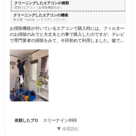
クリーニングしたエアコンの種類
験致しております。
壁掛けエアコン（お掃除機能付き）
アピールポイント
クリーニングしたエアコンの機種
当社では、お客様のご要望やお気持ち等になるべく寄り添える様
富士通「nocria（ノクリア）シリーズ」
に、

お掃除機能が付いているエアコンで購入時には、フィルター
のお掃除のみでと大丈夫との事で購入したのですが、テレビ
作業成立前のお見積もりの段階から何が一番ベストかを考えてお
で専門業者の掃除をみて、今回初めて利用しました。嘘でし
りますので、

ょ？と思う程の黒い塊がゾロゾロと下のバケツに落ち、今ま
業者を利用するのが初めてのお客様の様々な不安を取り除いて、

でのエアコン生活、カビの空気吸っていたんだぁと。業者の
安心、安全な作業をする為に、

方は2人体制でテキパキとお掃除してくれました。自分達で
お見積りにご納得頂いてから決められます！

は手の届かない所までしていただき、ありがとうございまし
た。お値段もお手頃価格でしたし、またリピしたいとおもい
ます。
沢山のお客様から

『やっぱり業者さんは仕事が早いし綺麗にやってくれてありがと
う』

とお褒めの言葉を沢山頂いております！
スリーナイン999
依頼したプロ