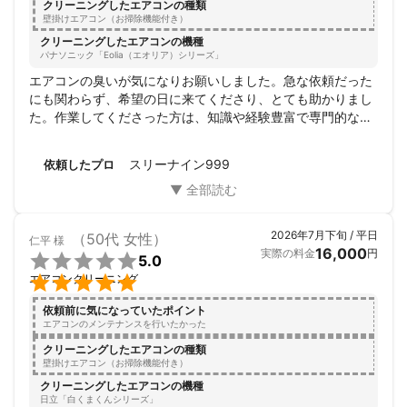
クリーニングしたエアコンの種類
壁掛けエアコン（お掃除機能付き）
クリーニングしたエアコンの機種
パナソニック「Eolia（エオリア）シリーズ」
エアコンの臭いが気になりお願いしました。急な依頼だった
にも関わらず、希望の日に来てくださり、とても助かりまし
た。作業してくださった方は、知識や経験豊富で専門的な事
を素人にもわかりやすく説明し、カビが発生しにくい使い方
も教えてくださいました。内部まで丁寧に洗浄・拭き上げし
スリーナイン999
依頼したプロ
てもらい、料金も良心的で大変満足しています。また、他の
部屋のエアコンのクリーニングもお願いしたいと思います。
暑い中ありがとうございました。
2026年7月下旬 / 平日
（50代 女性）
仁平
様
16,000
実際の料金
円

5.0

エアコンクリーニング
依頼前に気になっていたポイント
エアコンのメンテナンスを行いたかった
クリーニングしたエアコンの種類
壁掛けエアコン（お掃除機能付き）
クリーニングしたエアコンの機種
日立「白くまくんシリーズ」