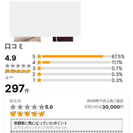
その際に、

お片付け関係では作業当日に追加料金が発生しない様にする為、
事前に運搬の時の動線や階段の有無、物量などをお聞き致します
のでご説明をお願い致します。

口コミ
お掃除関係では、現状確認のご説明や質問をさせていただきます
のでお願い致します。


5
87.5%
4.9

4
11.1%
当社のモットーはお客様が笑顔で喜んでいただける事だけを考え


3
0.7%
て対応させていただいております。


297件のレビ

2
0.3%
ュー

1
0.3%
これまでの実績
297
これまでスリーナインが行ってきた作業は、

件
ゴミ屋敷清掃100件以上

菊池
様
2025年11月上旬 / 祝日
不用品回収依頼3000件以上


5.0
30,000
実際の料金
円
遺品整理、生前整理100件以上


エアコンクリーニング
ハウスクリーニング100件以上

エアコンクリーニング4000件以上

依頼前に気になっていたポイント
水回りクリーニング5000件以上

エアコンのメンテナンスを行いたかった
と、ありがたい事にとても良い評価をいただいて沢山の作業を経