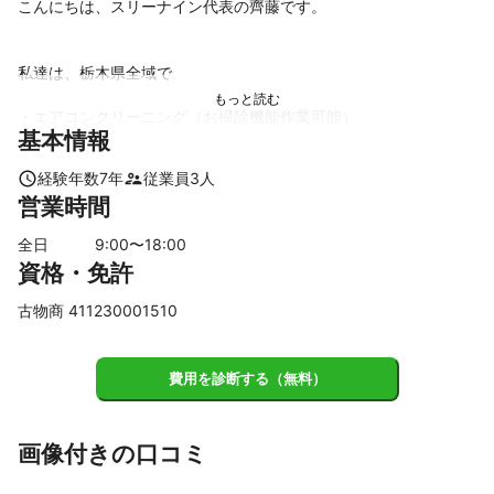
こんにちは、スリーナイン代表の齊藤です。

私達は、栃木県全域で

・エアコンクリーニング（お掃除機能作業可能）

基本情報
・浴室・お風呂場クリーニング

・キッチンクリーニング

経験年数
7
年
従業員
3
人
・レンジフード換気扇クリーニング

営業時間
・トイレクリーニング

・洗面台クリーニング

全日
9
:00〜
18
:00
・洗濯機分解洗浄

資格・免許
・不用品の回収

古物商 411230001510
・片付けが出来ないお家のゴミ屋敷清掃

・遺品整理、生前生前のお片付け

など暮らしの中でのお困り事を喜んで作業させていただいており
費用を診断する（無料）
ます！

私達は、お客様の気持ちに寄り添う事を大切にしているので、

画像付きの口コミ
これはこうして欲しいなどのお客様のご要望やご期待に応えられ
る様に細かなお見積もりを心掛けてしております。
