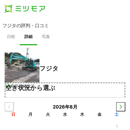
フジタの評判・口コミ
日程
詳細
写真
フジタ
事業者確認済
空き状況から選ぶ
2026年8月
日
月
火
水
木
金
土
1