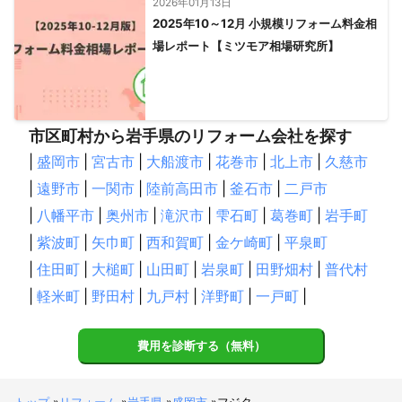
2026年01月13日
2025年10～12月 小規模リフォーム料金相
場レポート【ミツモア相場研究所】
市区町村から岩手県のリフォーム会社を探す
|
盛岡市
|
宮古市
|
大船渡市
|
花巻市
|
北上市
|
久慈市
|
遠野市
|
一関市
|
陸前高田市
|
釜石市
|
二戸市
|
八幡平市
|
奥州市
|
滝沢市
|
雫石町
|
葛巻町
|
岩手町
|
紫波町
|
矢巾町
|
西和賀町
|
金ケ崎町
|
平泉町
|
住田町
|
大槌町
|
山田町
|
岩泉町
|
田野畑村
|
普代村
|
軽米町
|
野田村
|
九戸村
|
洋野町
|
一戸町
|
費用を診断する（無料）