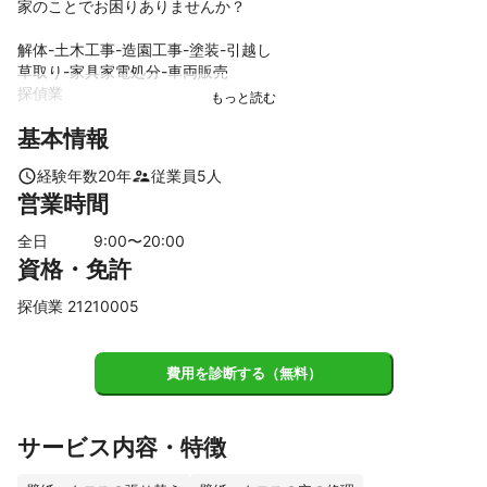
家のことでお困りありませんか？

解体-土木工事-造園工事-塗装-引越し

草取り-家具家電処分-車両販売

探偵業

基本情報
お困りの場合見積り無料で即日対応致します。

経験年数
20
年
従業員
5
人
よろしくお願いします。
営業時間
全日
9
:00〜
20
:00
資格・免許
探偵業 21210005
費用を診断する（無料）
サービス内容・特徴