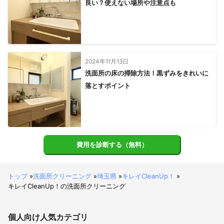
良い？使えない場所や注意点も
2024年11月13日
洗面所の床の掃除方法！黒ずみをきれいに
落とすポイント
費用を診断する（無料）
トップ
»
洗面所クリーニング
»
埼玉県
»
キレイCleanUp！
»
キレイCleanUp！の洗面所クリーニング
個人向け
人気カテゴリ