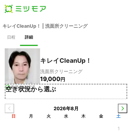
キレイCleanUp！ | 洗面所クリーニング
日程
詳細
キレイCleanUp！
洗面所クリーニング
19,000
円
事業者確認済
空き状況から選ぶ
2026年8月
日
月
火
水
木
金
土
1