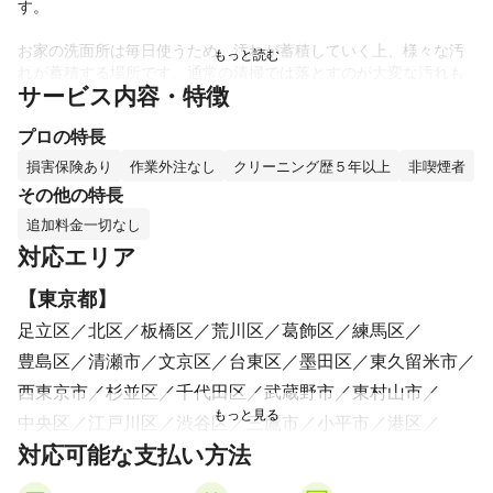
す。

お家の洗面所は毎日使うため、汚れが蓄積していく上、様々な汚
れが蓄積する場所です。通常の清掃では落とすのが大変な汚れも
サービス内容・特徴
プロの手ならば、しっかりとキレイにできます。大手の時間で区
切った施工とは異なり、お客様の設備や汚れ具合に合わせた作業
プロの特長
により、キレイに仕上げることをモットーとしている当店にお任
せください！

損害保険あり
作業外注なし
クリーニング歴５年以上
非喫煙者
その他の特長
他社に負けないサービスを心掛けていますので一度お試しいただ
追加料金一切なし
けますと幸いです。

対応エリア
アピールポイント
お客様の設備や汚れ具合により施工時間は違ってきます。大手の
【
東京都
】
ように時間だけ区切った施工でなくキレイに仕上げることをモッ
足立区
北区
板橋区
荒川区
葛飾区
練馬区
トーに頑張っています。
豊島区
清瀬市
文京区
台東区
墨田区
東久留米市
西東京市
杉並区
千代田区
武蔵野市
東村山市
中央区
江戸川区
渋谷区
三鷹市
小平市
港区
対応可能な支払い方法
小金井市
東大和市
江東区
目黒区
調布市
国分寺市
世田谷区
武蔵村山市
狛江市
品川区