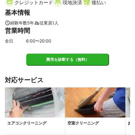
クレジットカード
現地決済
後払い
【
千葉県
】
基本情報
野田市
流山市
松戸市
柏市
我孫子市
鎌ケ谷市
市川市
白井市
経験年数
5
年
従業員
1
人
営業時間
【
埼玉県
】
春日部市
宮代町
杉戸町
蓮田市
白岡市
越谷市
全日
6
:00〜
20
:00
さいたま市
松伏町
伊奈町
幸手市
上尾市
吉川市
久喜市
川口市
桶川市
草加市
蕨市
戸田市
費用を診断する（無料）
北本市
八潮市
志木市
富士見市
三郷市
加須市
朝霞市
川島町
和光市
ふじみ野市
鴻巣市
三芳町
対応サービス
川越市
新座市
吉見町
羽生市
行田市
坂戸市
所沢市
狭山市
鶴ヶ島市
東松山市
滑川町
鳩山町
日高市
入間市
毛呂山町
嵐山町
熊谷市
【
茨城県
】
境町
坂東市
守谷市
常総市
古河市
八千代町
エアコンクリーニング
空室クリーニング
お
つくばみらい市
取手市
下妻市
結城市
つくば市