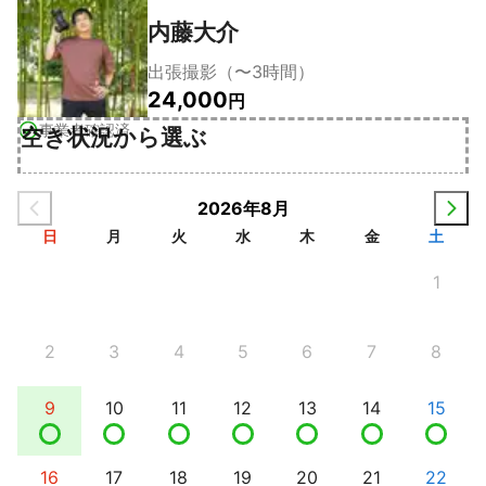
内藤大介
出張撮影（〜3時間）
24,000
円
事業者確認済
空き状況から選ぶ
2026年8月
日
月
火
水
木
金
土
1
2
3
4
5
6
7
8
9
10
11
12
13
14
15
16
17
18
19
20
21
22