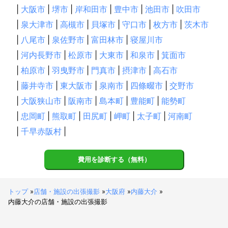
|
大阪市
|
堺市
|
岸和田市
|
豊中市
|
池田市
|
吹田市
|
泉大津市
|
高槻市
|
貝塚市
|
守口市
|
枚方市
|
茨木市
|
八尾市
|
泉佐野市
|
富田林市
|
寝屋川市
|
河内長野市
|
松原市
|
大東市
|
和泉市
|
箕面市
|
柏原市
|
羽曳野市
|
門真市
|
摂津市
|
高石市
|
藤井寺市
|
東大阪市
|
泉南市
|
四條畷市
|
交野市
|
大阪狭山市
|
阪南市
|
島本町
|
豊能町
|
能勢町
|
忠岡町
|
熊取町
|
田尻町
|
岬町
|
太子町
|
河南町
|
千早赤阪村
|
費用を診断する（無料）
トップ
»
店舗・施設の出張撮影
»
大阪府
»
内藤大介
»
内藤大介の店舗・施設の出張撮影