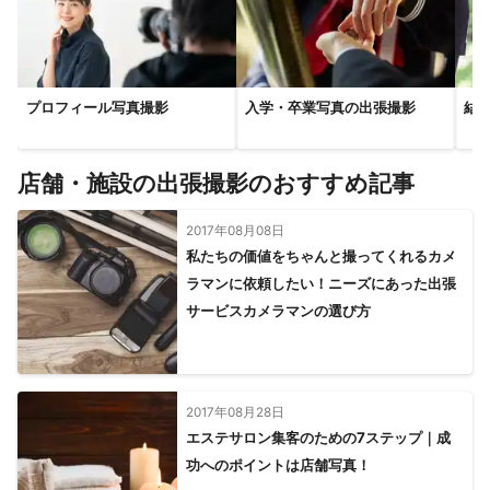
橋本市
九度山町
紀の川市
岩出市
かつらぎ町
【
京都府
】
精華町
京田辺市
八幡市
大山崎町
長岡京市
プロフィール写真撮影
入学・卒業写真の出張撮影
結
木津川市
城陽市
井手町
久御山町
向日市
亀岡市
宇治市
宇治田原町
笠置町
和束町
京都市
南山城村
【
兵庫県
】
店舗・施設の出張撮影のおすすめ記事
尼崎市
伊丹市
芦屋市
西宮市
川西市
宝塚市
2017年08月08日
神戸市
猪名川町
三田市
三木市
丹波篠山市
私たちの価値をちゃんと撮ってくれるカメ
ラマンに依頼したい！ニーズにあった出張
サービスカメラマンの選び方
2017年08月28日
エステサロン集客のための7ステップ｜成
功へのポイントは店舗写真！