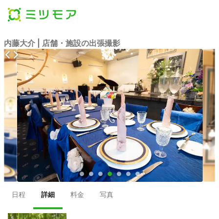
内藤大介 | 店舗・施設の出張撮影
●
●
●
●
●
●
●
日程
詳細
料金
写真