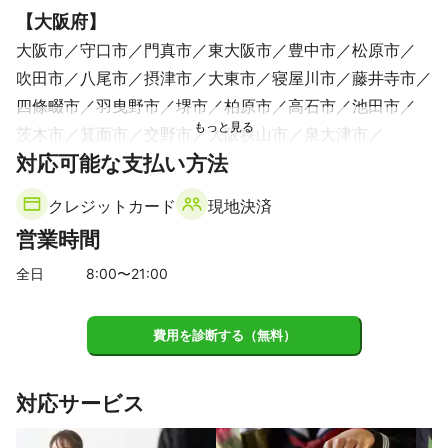
【
大阪府
】
大阪市
守口市
門真市
東大阪市
豊中市
松原市
吹田市
八尾市
摂津市
大東市
寝屋川市
藤井寺市
四條畷市
羽曳野市
堺市
柏原市
高石市
池田市
茨木市
箕面市
交野市
大阪狭山市
泉大津市
対応可能な支払い方法
太子町
忠岡町
富田林市
枚方市
高槻市
河南町
豊能町
和泉市
島本町
岸和田市
千早赤阪村
クレジットカード
現地決済
河内長野市
貝塚市
熊取町
能勢町
泉佐野市
営業時間
田尻町
泉南市
阪南市
【
奈良県
】
全日
8
:00〜
21
:00
平群町
三郷町
生駒市
王寺町
斑鳩町
香芝市
上牧町
河合町
安堵町
大和郡山市
広陵町
川西町
費用を診断する（無料）
葛城市
三宅町
奈良市
大和高田市
田原本町
橿原市
御所市
天理市
高取町
明日香村
桜井市
対応サービス
大淀町
山添村
下市町
吉野町
宇陀市
【
和歌山県
】