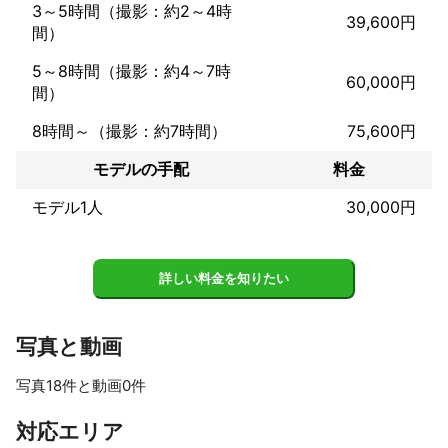
3～5時間（撮影：約2～4時
●個人

39,600円
間）
YouTube編集50本以上。

ブライダル撮影(チャペル、神社式)

5～8時間（撮影：約4～7時
ブライダル前撮り撮影

60,000円
間）
七五三撮影

お宮参り撮影

8時間～（撮影：約7時間）
75,600円
ニューボーンフォト撮影

SNSプロフィール撮影

モデルの手配
料金
16年間カメラメーカーに勤務
モデル1人
30,000円
詳しい料金を知りたい
写真と動画
写真18件と動画0件
すべて見る
対応エリア