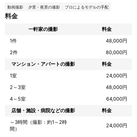
室内でもロケでも素敵なお写真を撮影できるように準備いたしま
す。

動画撮影
夕景・夜景の撮影
プロによるモデルの手配
料金
ご希望があれば合った撮影をいたしますのでぜひお聞かせくださ
い。

一軒家の撮影
料金
まずはご相談だけでも大丈夫ですのでお気軽にお問い合わせくだ
1件
48,000円
さいませ♪
これまでの実績
2件
80,000円
●企業

スタジオ撮影(プロフィール写真、証明写真)

マンション・アパートの撮影
料金
不動産会社様ルームツアー撮影(動画)

注文住宅の竣工写真

1室
24,000円
マンションの竣工写真

2～3室
48,000円
商業施設の竣工写真

飲食店様の料理撮影

4～5室
64,000円
ウーバーイーツのヒーロー写真

出前館のメニュー撮影

店舗・施設・病院などの撮影
料金
保育園撮影

アパレルモデル撮影

～3時間（撮影：約1～2時
アパレル服平置き撮影

24,000円
間）
アパレルウェブ用背景切り抜き商品撮影

電球の商品撮影
