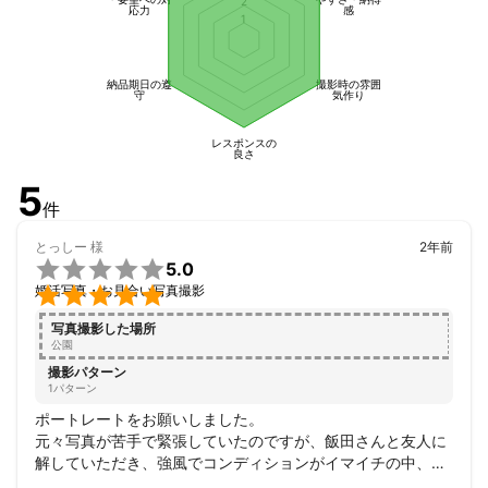
2
応力
感
1
納品期日の遵
撮影時の雰囲
守
気作り
レスポンスの
良さ
5
件
とっしー
様
2年前

5.0

婚活写真・お見合い写真撮影
写真撮影した場所
公園
撮影パターン
1パターン
ポートレートをお願いしました。

元々写真が苦手で緊張していたのですが、飯田さんと友人に
解していただき、強風でコンディションがイマイチの中、ス
テキな写真を撮っていただきました。小道具など駆使してい