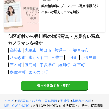
2019年05月29日
結婚相談所のプロフィール写真撮影方法！
出会いが増えるコツを解説！
市区町村から香川県の婚活写真・お見合い写真
カメラマンを探す
|
高松市
|
丸亀市
|
坂出市
|
善通寺市
|
観音寺市
|
さぬき市
|
東かがわ市
|
三豊市
|
土庄町
|
小豆島町
|
三木町
|
直島町
|
宇多津町
|
綾川町
|
琴平町
|
多度津町
|
まんのう町
|
費用を診断する（無料）
トップ
»
婚活写真・お見合い写真撮影
»
香川県
»
木田郡三木町
»
MELLOW PHOTO
»
MELLOW PHOTO の婚活写真・お見合い写真撮影