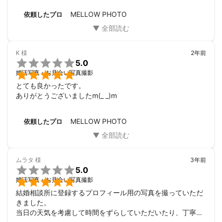
ただいたり、最後は風を利用して楽しそうな写真もできまし
MELLOW PHOTO
依頼したプロ
た。アップが厳しい年齢ですが、大幅な修正も必要ない（そ
れが一番嬉しいです）自然な仕上がりでとても嬉しいです。
次なにか撮影をお願いする際も飯田さんに頼みたいです。あ
りがとうございました。
K
様
2年前

5.0

婚活写真・お見合い写真撮影
とても良かったです。

ありがとうございましたm(_ _)m
MELLOW PHOTO
依頼したプロ
ムラタ
様
3年前

5.0

婚活写真・お見合い写真撮影
結婚相談所に登録するプロフィール用の写真を撮っていただ
きました。

当日の天気を考慮して時間をずらしていただいたり、丁寧に