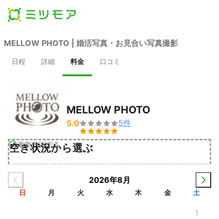
MELLOW PHOTO | 婚活写真・お見合い写真撮影
日程
詳細
料金
口コミ
MELLOW PHOTO
5
件
5.0


事業者確認済
空き状況から選ぶ
2026年8月
日
月
火
水
木
金
土
1