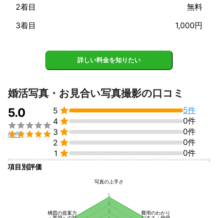
2着目
無料
欠かさず、

常に『柔軟・誠実』を心がけて臨んでいます。

3着目
1,000円
これまでの実績
・飲食/宿泊業でのイメージ/メニュー撮影

・製造業でのカタログ/イメージ撮影

詳しい料金を知りたい
・建築業での施工事例/イメージ撮影

・プロ/アマチュアスポーツ撮影

婚活写真・お見合い写真撮影の口コミ
アピールポイント

5件
得意な撮影ジャンルは風景・住宅/建築・料理・スポーツです。

5.0
5
お客様にとっての『価値ある写真・映像』を提供することをポリ

0件
4

シーに、


0件
3

(5件)
様々なご要望にお応えできるよう、知識、技術のアップデートを

0件
2
欠かさず、


0件
1
常に『柔軟・誠実』を心がけて臨んでいます。

項目別評価
どうぞよろしくお願い致します。
写真の上手さ
5
4
3
構図の提案力
費用のわかり
・要望への対
やすさ・納得