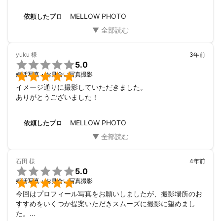
ポーズの指示を頂いたり、ご配慮ありがとうございました。

気さくな方で、こちらも楽しく撮影に臨むことででき、とて
MELLOW PHOTO
依頼したプロ
もありがたかったです。
yuku
様
3年前

5.0

婚活写真・お見合い写真撮影
イメージ通りに撮影していただきました。

ありがとうございました！
MELLOW PHOTO
依頼したプロ
石田
様
4年前

5.0

婚活写真・お見合い写真撮影
今回はプロフィール写真をお願いしましたが、撮影場所のお
すすめをいくつか提案いただきスムーズに撮影に望めまし
た。
