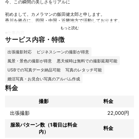
今、この瞬間の美しさをリアルに

初めまして。カメラマンの飯田健太郎と申します。

香川を拠点に、四国・中国・近畿地方で活動しております。

◾️仕事内容

サービス内容・特徴
・写真撮影　・プリント、アルバム制作　・動画撮影　・動画編
集　・その他付随する業務

（企業案件・個人案件ともにお請けします）

出張撮影対応
ビジネスシーンの撮影が得意
風景・景色の撮影が得意
悪天候時は無料での撮影延期可能
【そこにある美しさ】 をコンセプトに撮影しています。

カメラが主張し過ぎず、被写体の持つ自然な美しさや何気ないた
USBでの写真データ納品可能
写真のレタッチ可能
たずまいをリアルに感じてもらえるような写真・映像撮影を心が
婚活写真・お見合い写真のアルバム作成
けています。

料金
現場においても主張し過ぎず、しなさ過ぎずを心掛けていますの
撮影
料金
で、

インパクトの強いカメラマンをお探しの方には物足りないかもし
出張撮影
22,000円
れません笑

服装パターン数（1着目は料金
お客様にとっての『価値ある写真・映像』を提供することをポリ
料金
内）
シーに、

様々なご要望にお応えできるよう、知識、技術のアップデートを