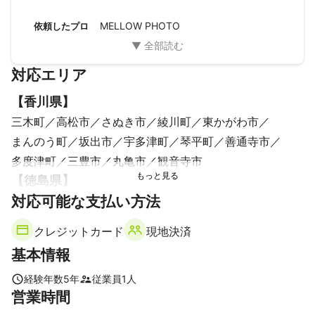
撮影に慣れておらず、いつもカメラの前では笑顔がこわばっ
てしまうのですが、今回は日常会話をしながらゆっくり緊張
MELLOW PHOTO
依頼したプロ
をほぐしてもらえたので自然と笑顔になれました。

こちらの要望も聞いてもらいながら楽しく撮影することがで
き満足しております。

対応エリア
また機会があればお願いさせていただきたいと思います。
【
香川県
】
三木町
高松市
さぬき市
綾川町
東かがわ市
まんのう町
坂出市
宇多津町
琴平町
善通寺市
多度津町
三豊市
丸亀市
観音寺市
【
徳島県
】
対応可能な支払い方法
吉野川市
板野町
東みよし町
石井町
神山町
藍住町
鳴門市
美馬市
上板町
阿波市
つるぎ町
クレジットカード
現地決済
松茂町
徳島市
北島町
三好市
基本情報
経験年数
5
年
従業員
1
人
営業時間