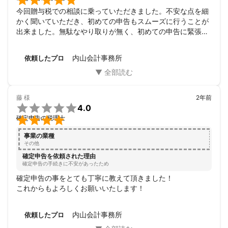

今回贈与税での相談に乗っていただきました。不安な点を細
かく聞いていただき、初めての申告もスムーズに行うことが
出来ました。無駄なやり取りが無く、初めての申告に緊張し
ていましたが内山先生にお願いして良かったです。またなに
か困ったら内山先生にお願いしようと思います。この度は本
内山会計事務所
依頼したプロ
当にありがとうございました。
藤
様
2年前

4.0

確定申告の税理士
事業の業種
その他
確定申告を依頼された理由
確定申告の手続きに不安があったため
確定申告の事をとても丁寧に教えて頂きました！

これからもよろしくお願いいたします！
内山会計事務所
依頼したプロ