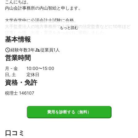
こんにちは。

内山会計事務所の内山智絵と申します。

大学在学中に公認会計士試験に合格。

大手監査法人の地方事務所で上場企業の法定監査などに10年ほど
従事した後、出産・育児をきっかけに退職しました。

基本情報
2021年春に個人で会計事務所を開業し、中小監査法人での監査業
務を継続しつつ、起業女性の会計・税務サポートなどを中心に行
経験年数
3
年
従業員
1
人
っています。

営業時間
私の強みは公認会計士、税理士、AFPの資格を有したおかねの専
月 - 金
10
:00〜
15
:00
門家であることです。

日, 土
定休日
法人及び個人事業主の方の、決算・申告業務の対応が可能です。

資格・免許
現在、記帳代行は行っておりませんが、クラウド会計ソフトなど
税理士 146107
を活用しながら、

ご自身で記帳ができるように、お手伝いさせて頂いております。
これまでの実績
費用を診断する（無料）
会計事務所を開業してまだ日は浅いですが、以前は大手監査法人
で、10年ほど上場企業の会計監査を行っていました。
アピールポイント
口コミ
税理士としての経験は浅いですが、お客様に寄り添い、小規模な