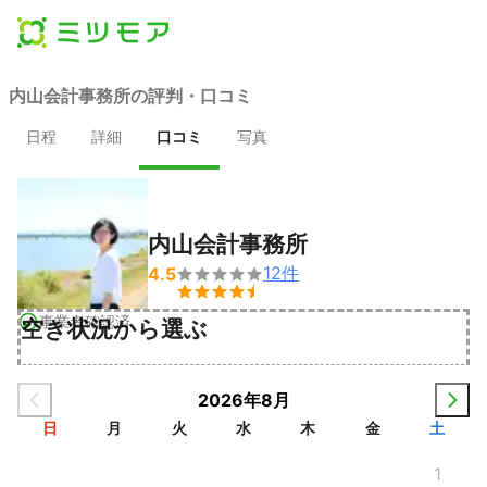
内山会計事務所の評判・口コミ
日程
詳細
口コミ
写真
内山会計事務所
12
件
4.5


事業者確認済
空き状況から選ぶ
2026年8月
日
月
火
水
木
金
土
1