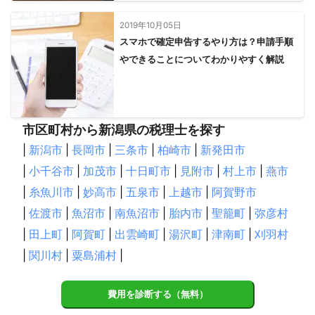
2019年10月05日
スマホで確定申告するやり方は？申請手順
やできることについてわかりやすく解説
市区町村から新潟県の税理士を探す
|
新潟市
|
長岡市
|
三条市
|
柏崎市
|
新発田市
|
小千谷市
|
加茂市
|
十日町市
|
見附市
|
村上市
|
燕市
|
糸魚川市
|
妙高市
|
五泉市
|
上越市
|
阿賀野市
|
佐渡市
|
魚沼市
|
南魚沼市
|
胎内市
|
聖籠町
|
弥彦村
|
田上町
|
阿賀町
|
出雲崎町
|
湯沢町
|
津南町
|
刈羽村
|
関川村
|
粟島浦村
|
費用を診断する（無料）