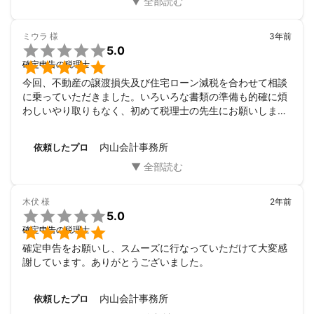
ミウラ
様
3年前

5.0

確定申告の税理士
今回、不動産の譲渡損失及び住宅ローン減税を合わせて相談
に乗っていただきました。いろいろな書類の準備も的確に煩
わしいやり取りもなく、初めて税理士の先生にお願いしまし
たが、内山先生にお願いして良かったです。今後また税に関
して何かあったら内山先生にお願いしたいと思います。今後
内山会計事務所
依頼したプロ
ともよろしくお願いします。
木伏
様
2年前

5.0

確定申告の税理士
確定申告をお願いし、スムーズに行なっていただけて大変感
謝しています。ありがとうございました。
内山会計事務所
依頼したプロ