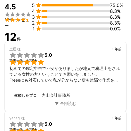

5
75.0%
4.5

4
8.3%


3
8.3%

12件のレビュ

2
8.3%
ー

1
0.0%
12
件
土屋
様
3年前

5.0

確定申告の税理士
初めての確定申告で不安がありましたが地元で税理士をされ
ている女性の方ということでお願いをしました。

Freeeにも対応していて私が分からない所も遠隔で作業を進
めてくださり、分からないことも的確に教えていただけて助
かりました。

内山会計事務所
依頼したプロ
LINEでのやり取りのみで完了でき、連絡の時間帯も私には合
っていたのも良かったです。

今後も税金や節税について教えて頂きたいと思っているの
で、また宜しくお願い致します。
yanagi
様
3年前

5.0
確定申告の税理士