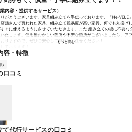
業内容・提供するサービス）
りがとうございます。家具組み立てを手伝っております、「Ne-VELE」
店舗さんで買われた家具、組み立て難易度が高い家具、何でも丸投げし
がすぐに使えるようにさせていただきます。また 組み立ての後に不要な
収いたします。使用後おかしい箇所や不安な箇所がございましたら、ア
おりますので、ぜひご安心して弊社にお任せください！

ちしております！
内容・特徴
績
の口コミを頂いており、口コミ評価は5.0/5.0と依頼者からも好評です。

回収
したが傷ひとつなく迅速に丁寧に作業していただき、本当に助かりまし
来上がりにビックリでした。電子レンジや炊飯器まで設置していただい
の口コミ
口コミもいただいております。
ント
時間対応いたしますので、悩みがありましたら、いつでもお気軽にご相談く
のみならず、家具解体も対応可能です。

ば女性スタッフも同行します！

可能！深夜料金なし！日中が忙しい方でも柔軟に対応いたします。
立て代行サービスの口コミ