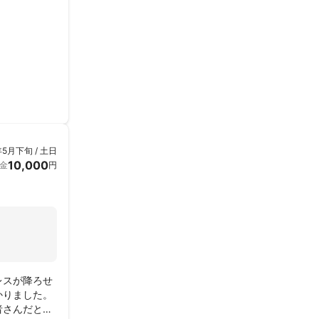
年5月下旬 / 土日
10,000
金
円
レスが降ろせ
かりました。
者さんだと感