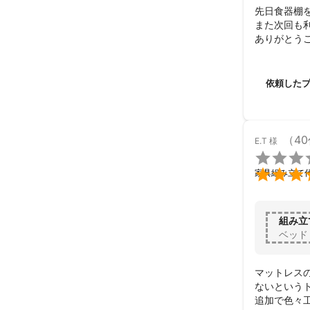
先日食器棚
また次回も利
ありがとう
依頼した
（4
E.T
様


家具組み立て
組み立
ベッド
マットレス
ないという
追加で色々