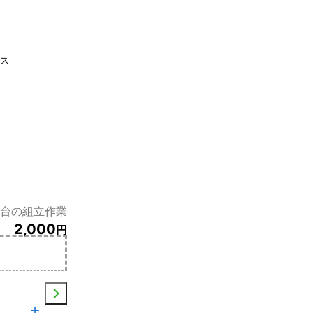
ビス
1台の組立作業
2,000
円
土