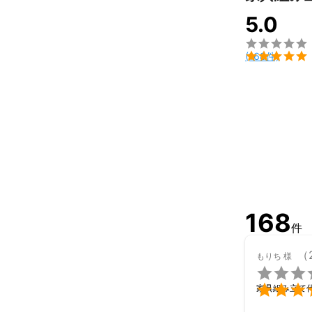
5.0


(168件)
168
件
（
もりち
様


家具組み立て