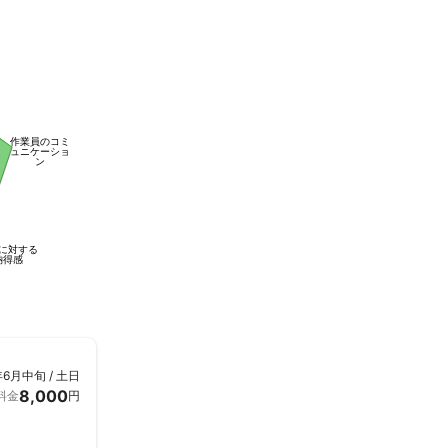
作業員のコミ
ュニケーショ
ン
に対する
納得感
年6月中旬 / 土日
8,000
料金
円