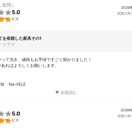
代 女性）
2026

5.0
実際の料

代行サービス
てを依頼した家具その1
・ソファ
やって頂き、値段もお手頃ですごく助かりました！

があればよろしくお願いします。
Ne-VELE
プロ
2026

5.0
実際の料

代行サービス