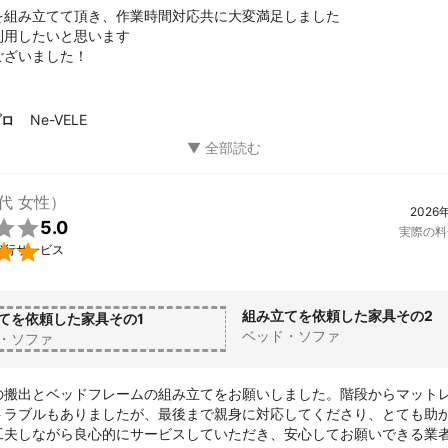
を組み立てて頂き、作業時間対応共に大変満足しました

用したいと思います

ございました！
Ne-VELE
プロ
0代 女性）
2026

5.0
実際の料

代行サービス
組み立てを依頼した家具その2
てを依頼した家具その1
ベッド・ソファ
・ソファ
の搬出とベッドフレームの組み立てをお願いしました。階段からマット
トラブルもありましたが、最後まで親身に対応してくださり、とても助
工夫しながら良心的にサービスしていただき、安心してお願いできる業