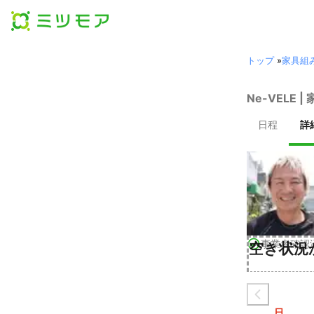
トップ
»
家具組
Ne-VELE
日程
詳
事業者確認
空き状況
日