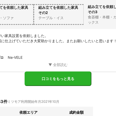
組み立てを依頼
てを依頼した家具
組み立てを依頼した家具
その3
その2
食器棚・本棚・
・ソファ
テーブル・イス
ックス
い家具設置を依頼しました。

麗に仕上げていただき大変助かりました。またお願いしたいと思います
Ne-VELE
プロ
口コミをもっと見る
53
件
ミツモア利用開始年月
2021年10月
依頼エリア
成約金額