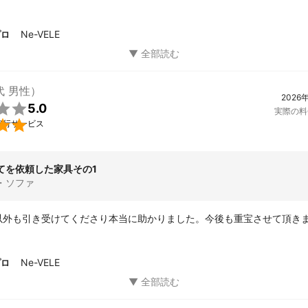
暑い中、本当にありがとうございました。また何かあればお願いしたい
Ne-VELE
プロ
代 男性）
2026

5.0
実際の料

代行サービス
てを依頼した家具その1
・ソファ
以外も引き受けてくださり本当に助かりました。今後も重宝させて頂き
Ne-VELE
プロ