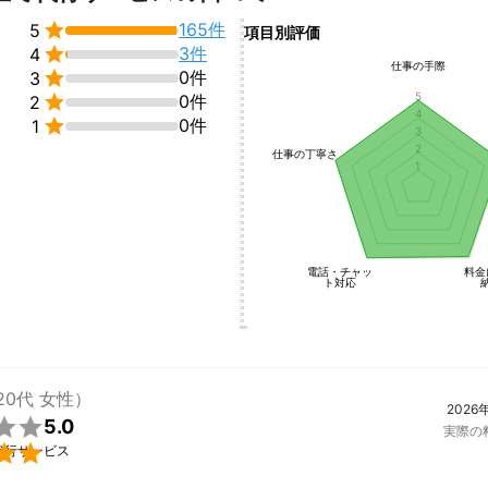

165件
5
項目別評価

3件
4
仕事の手際

0件
3
5

0件
2
4

0件
1
3
2
仕事の丁寧さ
1
電話・チャッ
料金
ト対応
20代 女性）
2026

5.0
実際の

代行サービス