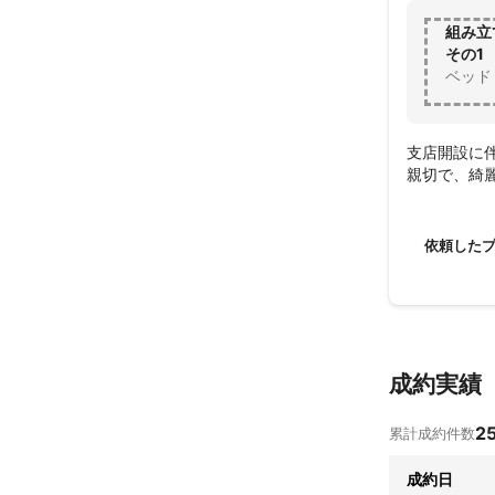
組み立
その1
ベッド
支店開設に伴
親切で、綺
依頼した
成約実績
2
累計成約件数
成約日