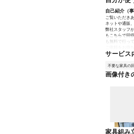
自己紹介（事
ご覧いただきあ
ネットや通販、
弊社スタッフ
もこちらで回
も無料で行って
ご依頼をお待
サービス
これまでの実
・150件以上
不要な家具の
「狭い室内で
かつ早くの出
画像付き
た」といった
アピールポイ
・365日24
・家具組み立て
・ご要望があれ
・夜間の対応
家具組み