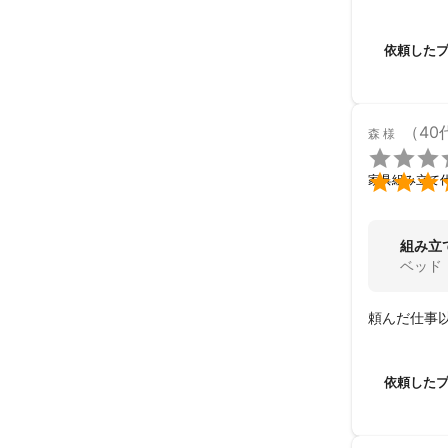
じました。
依頼した
（40
森
様


家具組み立て
組み立
ベッド
頼んだ仕事
依頼した