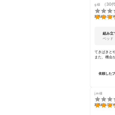
（30
g
様


家具組み立て
組み立
ベッド
てきぱきと
また、機会
依頼した
j.m
様


家具組み立て