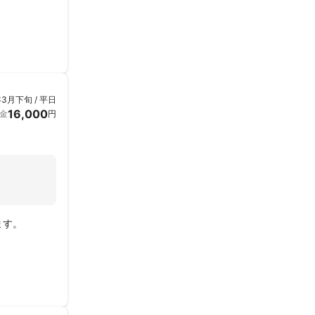
です。
年3月下旬 / 平日
16,000
金
円
ます。