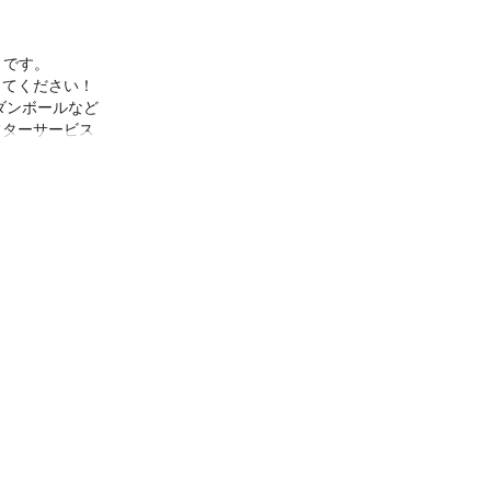
です。

てください！ 
ダンボールなど
フターサービス
た！」や「丁寧
て助かりまし
ださい！
