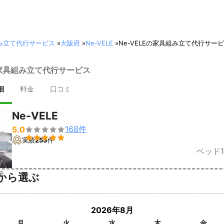
み立て代行サービス
»
大阪府
»
Ne-VELE
»
Ne-VELEの家具組み立て代行サー
 | 家具組み立て代行サービス
細
料金
口コミ
Ne-VELE
168
件
5.0


実績
253
件
ベッド
済
から選ぶ
2026年8月
月
火
水
木
金