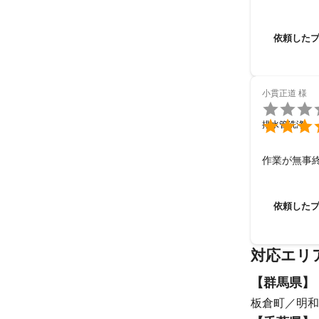
これからは
依頼した
小貫正道
様


排水管洗浄
作業が無事
依頼した
対応エリ
【
群馬県
】
板倉町
明和