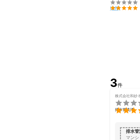


(3件)
3
件
株式会社和紗


排水管洗浄
排水管
マンシ