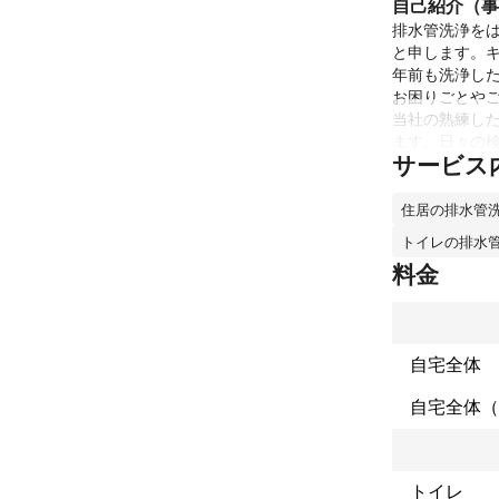
自己紹介（事
排水管洗浄を
と申します。
年前も洗浄し
お困りごとやご
当社の熟練し
ます。日々の
サービス
これまでの実
住居の排水管
個人、法人、
アピールポイ
トイレの排水
大手での経験も
料金
宜しく御願い
自宅全体
自宅全体（
トイレ