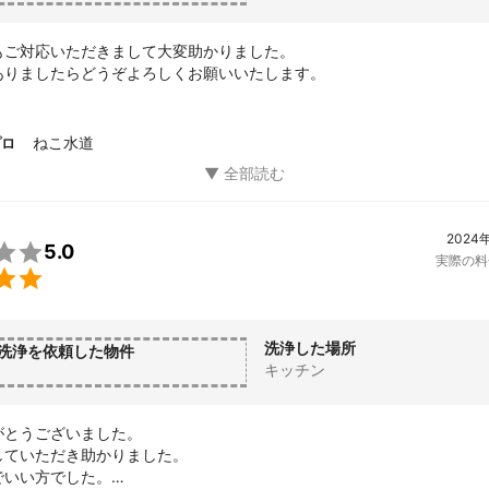
もご対応いただきまして大変助かりました。

ありましたらどうぞよろしくお願いいたします。
ねこ水道
プロ
2024

5.0
実際の料

洗浄した場所
洗浄を依頼した物件
キッチン
とうございました。

ていただき助かりました。

いい方でした。
