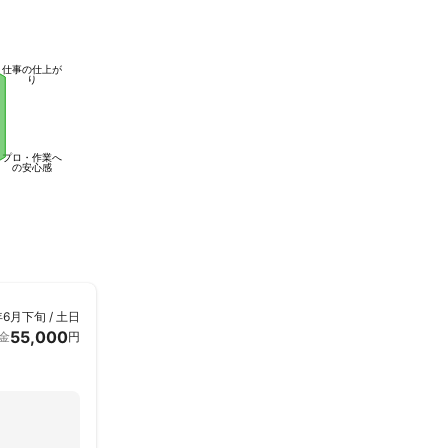
仕事の仕上が
り
プロ・作業へ
の安心感
年6月下旬 / 土日
55,000
金
円