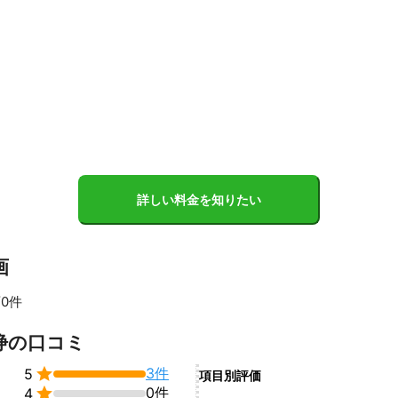
詳しい料金を知りたい
画
0件
浄の口コミ

3件
5
項目別評価

0件
4