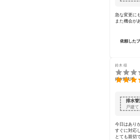
急な変更に
また機会が
依頼した
鈴木
様


排水管洗浄
排水管
戸建て
今日はありが
すぐに対応し
とても親切で