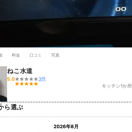
細
料金
口コミ
写真
ねこ水道
3
件
5.0


キッチン1か
済
から選ぶ
2026年8月