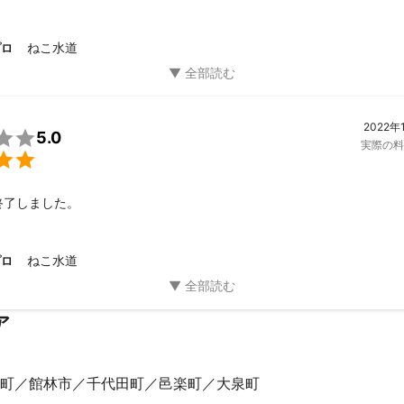
定期的に高圧洗浄お願いしたいと思います。
ねこ水道
プロ
2022年

5.0
実際の料

終了しました。
ねこ水道
プロ
ア
町
館林市
千代田町
邑楽町
大泉町