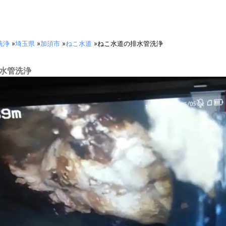
洗浄
»
埼玉県
»
加須市
»
ねこ水道
»
ねこ水道の排水管洗浄
排水管洗浄