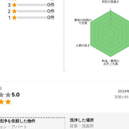
対応の迅速さ

0件
3
5

0件
2
4

0件
1
3
事前の説明の
十分度
2
1
人柄の良さ
料金・費用の
お手ごろ感
様
2024

5.0
実際の料

洗浄した場所
洗浄を依頼した物件
浴室・洗面所
ョン・アパート