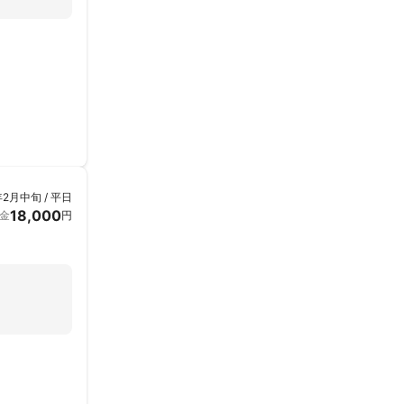
年2月中旬 / 平日
18,000
金
円