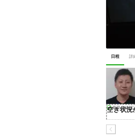
日程
詳
事業者確認
空き状況