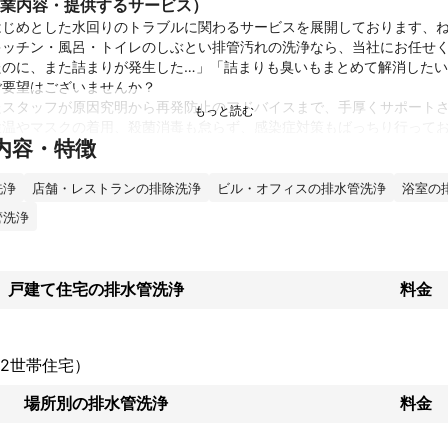
業内容・提供するサービス）
はじめとした水回りのトラブルに関わるサービスを展開しております、
キッチン・風呂・トイレのしぶとい排管汚れの洗浄なら、当社にお任せ
たのに、また詰まりが発生した…」「詰まりも臭いもまとめて解消した
要望はございませんか？

たスタッフが原因究明から再発防止のアドバイスまで、手厚くサポート
検温やマスクの着用、殺菌消毒も怠らず、感染症対策もばっちり行って
内容・特徴
績
洗浄
店舗・レストランの排除洗浄
ビル・オフィスの排水管洗浄
浴室の
戸建て、マンションなど
ント
管洗浄
豊富です

致します
戸建て住宅の排水管洗浄
料金
2世帯住宅）
場所別の排水管洗浄
料金