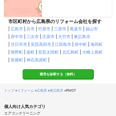
市区町村から広島県のリフォーム会社を探す
|
広島市
|
呉市
|
竹原市
|
三原市
|
尾道市
|
福山市
|
府中市
|
三次市
|
庄原市
|
大竹市
|
東広島市
|
廿日市市
|
安芸高田市
|
江田島市
|
府中町
|
海田町
|
熊野町
|
坂町
|
安芸太田町
|
北広島町
|
大崎上島町
|
世羅町
|
神石高原町
|
費用を診断する（無料）
トップ
»
リフォーム
»
広島県
»
東広島市
»
PIVOT
個人向け
人気カテゴリ
エアコンクリーニング