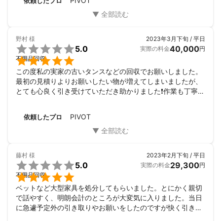
PIVOT
依頼したプロ
施工事例や私の人柄は、YouTube「ハタちゃんねる」やInstagram
でも公開しています。「どんな人に頼むのか不安…」という方
は、ぜひ一度ご覧ください。

野村
様
2023年3月下旬 / 平日
【施工可能エリア】


5.0
40,000
実際の料金
円
東広島市・広島市を中心に、近隣エリアまで対応可能です。遠方

不用品回収
の方もまずはお気軽にご相談ください。

この度私の実家の古いタンスなどの回収でお願いしました。
最初の見積りよりお願いしたい物が増えてしまいましたが、
庭や外回りは、暮らしの印象を大きく変える大切な場所です。PIV
とても心良く引き受けていただき助かりました❗作業も丁寧で
OTは、単なる工事ではなく「頼んで良かった」と心から思ってい
テキパキされていて大満足です❗また機会があったらぜひとも
ただけるサービスを提供します。

お願いしたいです。
PIVOT
依頼したプロ
■ 外回りやお庭でお困りの方、まずはお気軽にご相談ください。

PIVOT 代表　波多野
これまでの実績
伐採、草刈り、整地、外構工事、不要品回収、ゴミ屋敷の片付
藤村
様
2023年2月下旬 / 平日

け、ハウスクリーニング、リフォーム、、雨樋修繕、小屋建築、
5.0
29,300
実際の料金
円
障子張り替え、網戸張り替え、カーポート組立、解体、サンルー

不用品回収
ム組立、解体、ウッドデッキなど、様々なご依頼をいただいてお
ベットなど大型家具を処分してもらいました。とにかく親切
ります。

で話やすく、明朗会計のところが大変気に入りました。当日
に急遽予定外の引き取りやお願いをしたのですが快く引き受
アピールポイント
けてもらえ、本当に大満足です。また何かありましたらぜひ