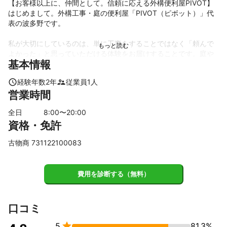
【お客様以上に、仲間として。信頼に応える外構便利屋PIVOT】

はじめまして。外構工事・庭の便利屋「PIVOT（ピボット）」代
表の波多野です。

私が大切にしているのは、単に工事をすることではなく「頼んで
よかった」と思っていただける体験をお届けすることです。庭や
基本情報
外回りは、ご家族にとって大切な思い出や時間を育む場所。その
想いに寄り添い、安心して任せていただける存在でありたいと考
経験年数
2
年
従業員
1
人
えています。

営業時間
例えば、大阪からのご依頼では「祖父から受け継いだ土地を守り
全日
8
:00〜
20
:00
たいけれど、遠方で管理が大変」というご相談でした。お客様は
資格・免許
一度も現地に来られることなく、動画や写真でやり取りを重ねて
工事を完了。後日いただいた「本当に任せて良かった」という言
古物商 731122100083
葉に、私自身も大きな喜びを感じました。

私は“お客様”という枠を越えて、人として・仲間として・友人とし
費用を診断する（無料）
て信頼に応えることをモットーとしています。ご要望をただ聞く
だけではなく、一緒に考え、最善の方法を提案する──それが私の
仕事のスタイルです。

口コミ
【対応できる工事】


5
81.3%
・ 草刈り・庭木の剪定
