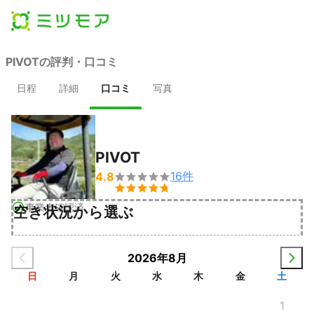
PIVOTの評判・口コミ
日程
詳細
口コミ
写真
PIVOT
16
件
4.8


事業者確認済
空き状況から選ぶ
2026年8月
日
月
火
水
木
金
土
1