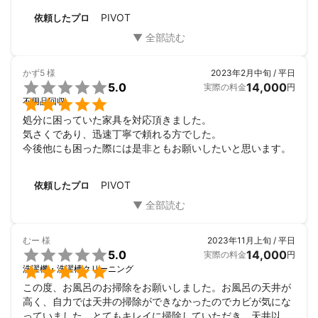
ひとつひとつのご依頼に真心を込めて取り組みます。庭や外構を
ぜひお願いしたいので、その時はよろしくお願いします あり
PIVOT
依頼したプロ
通じて『頼んでよかった』と心から思っていただけるよう、これ
がとうございました
からも誠実に、全力で努めてまいります。
かず5
様
2023年2月中旬 / 平日

5.0
14,000
実際の料金
円

不用品回収
処分に困っていた家具を対応頂きました。

気さくであり、迅速丁寧で頼れる方でした。

今後他にも困った際には是非ともお願いしたいと思います。
PIVOT
依頼したプロ
むー
様
2023年11月上旬 / 平日

5.0
14,000
実際の料金
円

洗濯機・洗濯槽クリーニング
この度、お風呂のお掃除をお願いしました。お風呂の天井が
高く、自力では天井の掃除ができなかったのでカビが気にな
っていました。とてもキレイに掃除していただき、天井以外