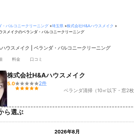
ダ・バルコニークリーニング
»
埼玉県
»
株式会社H&Aハウスメイク
»
ハウスメイクのベランダ・バルコニークリーニング
Aハウスメイク | ベランダ・バルコニークリーニング
細
料金
口コミ
株式会社H&Aハウスメイク
2
件
5.0


ベランダ清掃（10㎡以下・窓2
済
から選ぶ
2026年8月