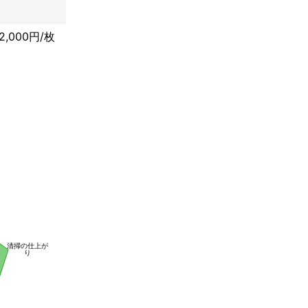
2,000円/枚
対しての最大の
最大限努力して
清掃の仕上が
り