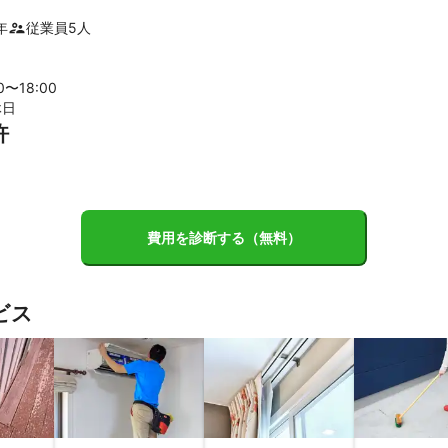
市
杉戸町
蕨市
越谷市
川島町
戸田市
ふじみ野市
川
市
幸手市
川越市
松伏町
三芳町
和光市
草加市
鴻巣
年
従業員
5
人
市
加須市
坂戸市
狭山市
八潮市
鶴ヶ島市
所沢市
三
田市
羽生市
日高市
鳩山町
入間市
滑川町
毛呂山町
00〜
18
:00
休日
市
ときがわ町
飯能市
小川町
深谷市
本庄市
許
費用を診断する（無料）
ビス