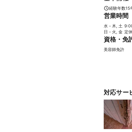
志木市
北本
久喜市
朝霞
経験年数
15
営業時間
吉見町
吉川
東松山市
行
水 - 木, 土
9
:
日 - 火, 金
定
越生町
熊谷
資格・免
【
茨城県
】
古河市
美容師免許
対応サー