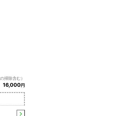
枚の掃除含む）
16,000
円