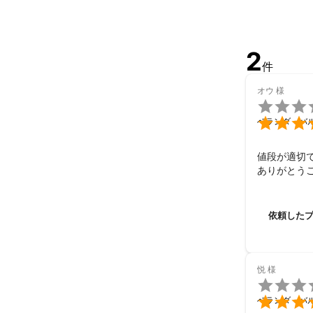
2
件
オウ
様


ベランダ・バ
値段が適切
ありがとう
依頼した
悦
様


ベランダ・バ