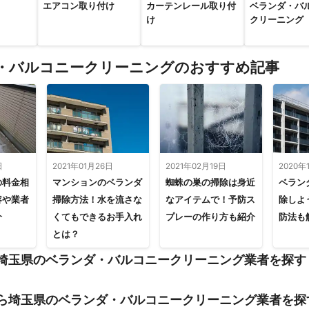
エアコン取り付け
カーテンレール取り付
ベランダ・バ
け
クリーニング
・バルコニークリーニングのおすすめ記事
日
2021年01月26日
2021年02月19日
2020年
の料金相
マンションのベランダ
蜘蛛の巣の掃除は身近
ベラン
容や業者
掃除方法！水を流さな
なアイテムで！予防ス
除しよ
介
くてもできるお手入れ
プレーの作り方も紹介
防法も
とは？
埼玉県のベランダ・バルコニークリーニング業者を探す
ら埼玉県のベランダ・バルコニークリーニング業者を探