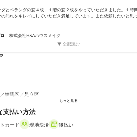
ンダとベランダの窓４枚、１階の窓２枚をやっていただきました。１時
分の汚れをキレイにしていただき満足しています。また依頼したいと思
株式会社H&Aハウスメイク
プロ
ア
練馬区
足立区
な支払い方法
市
トカード
現地決済
後払い
上尾市
蓮田市
伊奈町
白岡市
桶川市
宮代町
春日部市