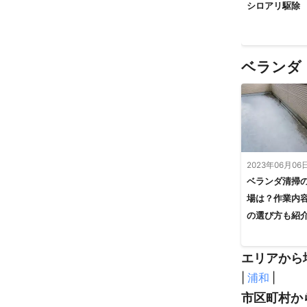
シロアリ駆除
ベランダ
2023年06月06
ベランダ清掃
場は？作業内
の選び方も紹
エリアから
|
浦和
|
市区町村か