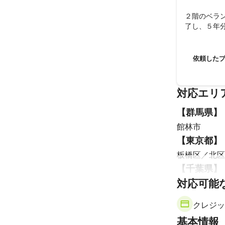
２階のベラ
了し、５年
依頼した
対応エリ
【
群馬県
】
館林市
【
東京都
】
板橋区
北区
【
千葉県
】
対応可能
野田市
流山
【
埼玉県
】
クレジッ
さいたま市
基本情報