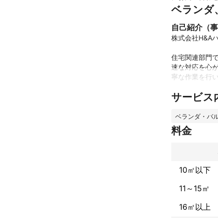
ベランダ
自己紹介（事
株式会社H&A
住宅関連部門
速な対応を心
寧な作業を行い
サービス
高圧洗浄機を使
（重量があり
水道が使用出来
ベランダ・バ
料金
我々は生活の中
どんなことでも
・せっかく依頼
10㎡以下
・ベランダ、バ
11～15㎡
以上のような場
豊富なノウハウ
16㎡以上