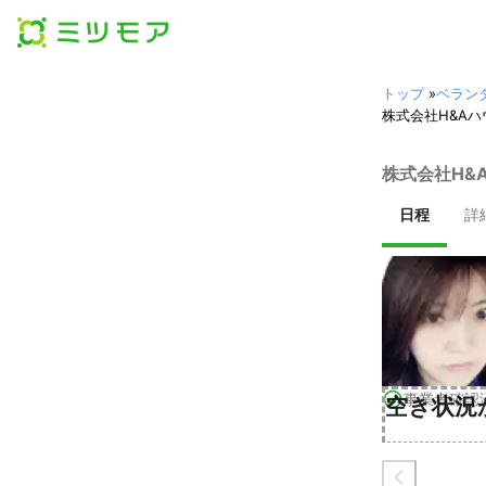
トップ
»
ベラン
株式会社H&A
株式会社H&
日程
詳
事業者確認
空き状況