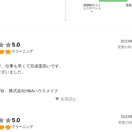
清掃時のコミ
清掃
ュニケーショ
ン
2023

5.0
実際の料

ルコニークリーニング
で、仕事も早くて完成度高いです。

ございました。
株式会社H&Aハウスメイク
プロ
2022

5.0
実際の

ルコニークリーニング