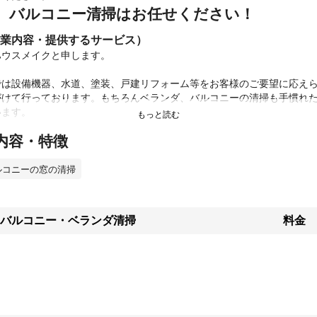
、バルコニー清掃はお任せください！
業内容・提供するサービス）
ハウスメイクと申します。

では設備機器、水道、塗装、戸建リフォーム等をお客様のご要望に応え
がけて行っております。もちろんベランダ、バルコニーの清掃も手慣れ
ます。

内容・特徴
用した作業になります。

持ち運びが出来ない為、戸建のみ対応しております。また、水圧で汚れ
る環境であるかご確認願います。）

ルコニーの窓の清掃
でのお困り事を幅広く解決しております。

構いませんので、まずはご相談下さい。

バルコニー・ベランダ清掃
料金
するのならば、信頼できる業者にお願いしたい

ルコニーを清掃したいけどどこにお願いすれば良いかわからない

合には、ぜひお任せください！

・知見を持ったスタッフが、最適な作業を提供します。
