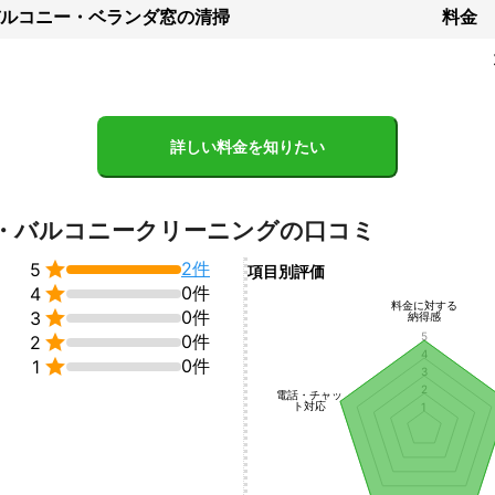
ト上にて、サービスについて打ち合わせすることが可能です。

ルコニー・ベランダ窓の清掃
料金
安を取り除けるよう、丁寧な対応を心がけます。
ント
でも綺麗になった後にお客様が喜んでいただけることが、私共の仕事に
ておりますので、より多くのお客様に笑顔と喜びを届けていけるように
ます。
詳しい料金を知りたい
・バルコニークリーニングの口コミ

2件
5
項目別評価

0件
4
料金に対する

0件
3
納得感
5

0件
2
4

0件
1
3
2
電話・チャッ
ト対応
1