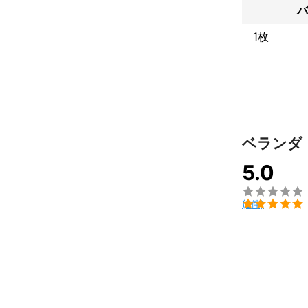
こちらのチャッ
バ
お客様のご不
アピールポイ
1枚
住宅でも美容
報酬だと考え
頑張って行き
ベランダ
5.0


(2件)