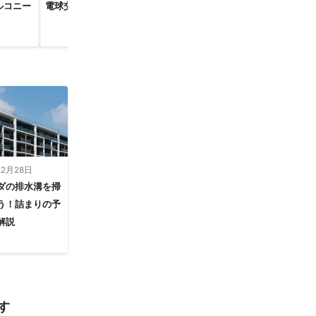
ルコニー
電球交換
排水管洗浄
家具組み立て
ビス
12月28日
ダの排水溝を掃
う！詰まりの予
解説
す