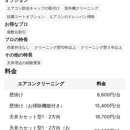
オプション
これまでの実績
エアコン防虫キャップの取付け
室外機クリーニング
約20年のキャリアがあるため、お客様の要望に沿った高品質なサ
ービスが強みです。

抗菌コートオプション
エアコンのドレンパン掃除
また、空調設備に関して洗浄だけでなく取付も行っております。
お得なプロ
あらゆる視点から設備状況に合わせたアドバイス等を提供いたし
複数台割引
ます。
アピールポイント
プロの特長
多くの経験と知識を生かした、低価格で質の高いサービスの提供
作業外注なし
クリーニング歴10年以上
クリーニング歴５年以上
を心掛けています。

その他の特長
追加料金や深夜料金等はなく、夜間対応も可能です。また、年中
天井埋込の経験豊富
無休で対応しています。

緊急時やご要望があれば、お気軽にご相談ください。
料金
エアコンクリーニング
料金
壁掛け
8,800円/台
壁掛け（お掃除機能付き）
15,400円/台
天井カセット型1・2方向
18,700円/台
天井カセット型1・2方向（お