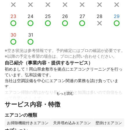
23
24
25
26
27
28
29
30
31
※空き状況は参考情報です。予約確定にはプロの確認が必要です。
※以降の予定を希望の場合は、プロにお問い合わせください。
自己紹介（事業内容・提供するサービス）
初めまして！岡山県倉敷市を拠点にエアコンクリーニングを行っ
ています、弘和設備です。

当社は空調設備を中心にエアコン関連の業務を請け負っていま
す。

エアコン掃除の歴はかなり長く、経験と知識は多いので自信をも
って作業いたします。

サービス内容・特徴
お客様の快適な暮らしの手助けとなるよう、設置状況に合わせて
確実・丁寧なクリーニングを行いますので、安心してお任せくだ
エアコンの種類
さい。

ご要望やご不明な点などがございましたら気兼ねなくご相談くだ
お掃除機能付きエアコン
天井埋め込みエアコン
壁掛けエアコン
さい。ご依頼の程お待ちしております！