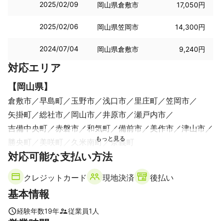
2025/02/09
岡山県倉敷市
17,050円
2025/02/06
岡山県笠岡市
14,300円
2024/07/04
岡山県倉敷市
9,240円
対応エリア
【
岡山県
】
倉敷市
早島町
玉野市
浅口市
里庄町
笠岡市
矢掛町
総社市
岡山市
井原市
瀬戸内市
吉備中央町
赤磐市
和気町
備前市
美作市
津山市
勝央町
美咲町
久米南町
奈義町
【
対応可能な支払い方法
香川県
】
坂出市
丸亀市
宇多津町
多度津町
善通寺市
琴平町
クレジットカード
現地決済
後払い
【
広島県
】
基本情報
福山市
尾道市
【
兵庫県
】
経験年数
19
年
従業員
1
人