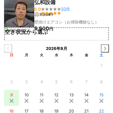
弘和設備
50
件
5.0


実績
68
件
壁掛けエアコン（お掃除機能なし）
9,900
円
事業者確認済
空き状況から選ぶ
2026年8月
日
月
火
水
木
金
土
1
2
3
4
5
6
7
8
9
10
11
12
13
14
15
16
17
18
19
20
21
22