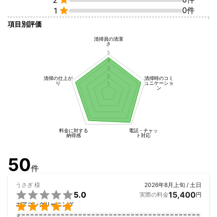

0件
1
項目別評価
清掃員の清潔
さ
5
4
3
2
清掃の仕上が
清掃時のコミ
り
ュニケーショ
1
ン
料金に対する
電話・チャッ
納得感
ト対応
50
件
うさぎ
様
2026年8月上旬 / 土日

5.0
15,400
実際の料金
円

エアコンクリーニング