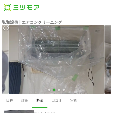
弘和設備 | エアコンクリーニング
●
●
●
●
日程
詳細
料金
口コミ
写真