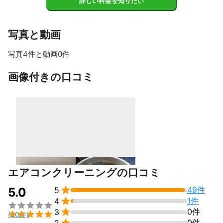
詳しい料金を知りたい
写真と動画
写真4件と動画0件
すべて見る
画像付きの口コミ
エアコンクリーニングの口コミ

49件
5.0
5

1件
4


0件
3

(50件)

0件
2