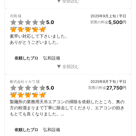
月岡
様
2025年9月上旬 / 平日

5.0
5,500
実際の料金
円

エアコンクリーニング
素早い対応して下さいました。

ありがとうございました。
弘和設備
依頼したプロ
株式会社イカワ
様
2025年8月下旬 / 平日

5.0
27,750
実際の料金
円

エアコンクリーニング
製麺所の業務用天吊エアコンの掃除を依頼したところ、奥の
方の粉溜まりまで丁寧に除去してくださり、エアコンの効き
もとても良くなりました。

半年後を目処にまた依頼したいと思います。
弘和設備
依頼したプロ