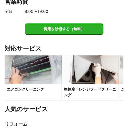
営業時間
赤穂市
上郡町
相生市
たつの市
佐用町
太子町
姫路市
高砂市
全日
8
:00〜
19
:00
費用を診断する（無料）
対応サービス
エアコンクリーニング
換気扇・レンジフードクリーニ
エ
ング
人気のサービス
リフォーム