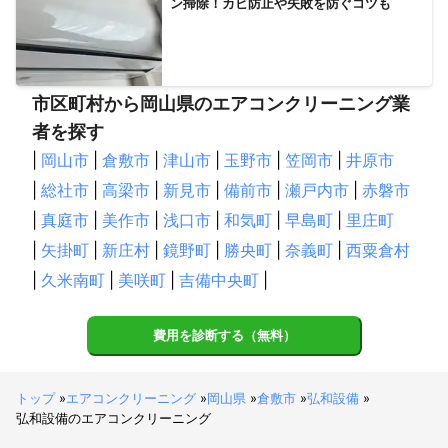
ン掃除！カビ防止や失敗を防ぐコツも
市区町村から岡山県のエアコンクリーニング業
者を探す
|
岡山市
|
倉敷市
|
津山市
|
玉野市
|
笠岡市
|
井原市
|
総社市
|
高梁市
|
新見市
|
備前市
|
瀬戸内市
|
赤磐市
|
真庭市
|
美作市
|
浅口市
|
和気町
|
早島町
|
里庄町
|
矢掛町
|
新庄村
|
鏡野町
|
勝央町
|
奈義町
|
西粟倉村
|
久米南町
|
美咲町
|
吉備中央町
|
費用を診断する（無料）
トップ
»
エアコンクリーニング
»
岡山県
»
倉敷市
»
弘和設備
»
弘和設備のエアコンクリーニング