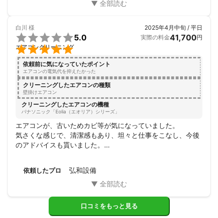
白川
様
2025年4月中旬 / 平日

5.0
41,700
実際の料金
円

エアコンクリーニング
依頼前に気になっていたポイント
エアコンの電気代を抑えたかった
クリーニングしたエアコンの種類
壁掛けエアコン
クリーニングしたエアコンの機種
パナソニック「Eolia（エオリア）シリーズ」
エアコンが、古いためカビ等が気になっていました。

気さくな感じで、清潔感もあり、坦々と仕事をこなし、今後
のアドバイスも貰いました。

次回も利用したいと思います。
弘和設備
依頼したプロ
口コミをもっと見る