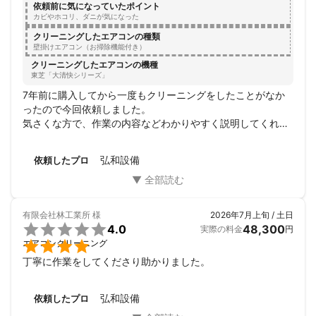
依頼前に気になっていたポイント
カビやホコリ、ダニが気になった
クリーニングしたエアコンの種類
壁掛けエアコン（お掃除機能付き）
クリーニングしたエアコンの機種
東芝「大清快シリーズ」
7年前に購入してから一度もクリーニングをしたことがなか
ったので今回依頼しました。

気さくな方で、作業の内容などわかりやすく説明してくれて
仕事も丁寧でした。

また是非お願いしたいです！！
弘和設備
依頼したプロ
有限会社林工業所
様
2026年7月上旬 / 土日

4.0
48,300
実際の料金
円

エアコンクリーニング
丁寧に作業をしてくださり助かりました。
弘和設備
依頼したプロ