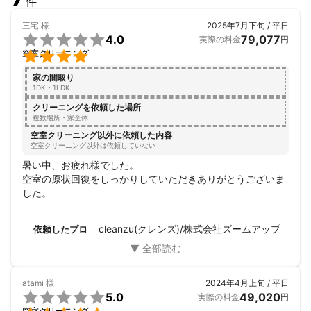
件
三宅
様
2025年7月下旬 / 平日

4.0
79,077
実際の料金
円

空室クリーニング
家の間取り
1DK・1LDK
クリーニングを依頼した場所
複数場所・家全体
空室クリーニング以外に依頼した内容
空室クリーニング以外は依頼していない
暑い中、お疲れ様でした。

空室の原状回復をしっかりしていただきありがとうございま
した。
cleanzu(クレンズ)/株式会社ズームアップ
依頼したプロ
atami
様
2024年4月上旬 / 平日

5.0
49,020
実際の料金
円
空室クリーニング