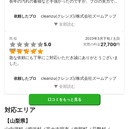
長年の汚れの蓄積など手強かったのですが、プロの実力で満
足のいく仕上がりになりました。 とても感謝しています。

自分では出来なかったことが、短時間でこれだけ綺麗になる
cleanzu(クレンズ)/株式会社ズームアップ
依頼したプロ
のですから、

プロに頼んだ方が絶対にお得です。
岡
様
2023年3月下旬 / 土日

5.0
27,700
実際の料金
円

空室クリーニング
急な依頼にも丁寧にご対応いただき誠にありがとうございま
した。
cleanzu(クレンズ)/株式会社ズームアップ
依頼したプロ
口コミをもっと見る
対応エリア
【
山梨県
】
山中湖村
鳴沢村
富士吉田市
南部町
忍野村