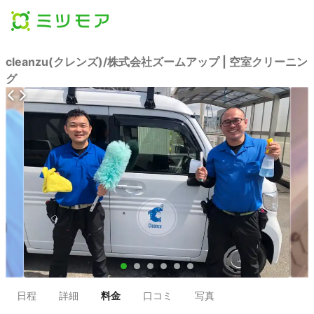
cleanzu(クレンズ)/株式会社ズームアップ | 空室クリーニン
グ
●
●
●
●
●
●
日程
詳細
料金
口コミ
写真