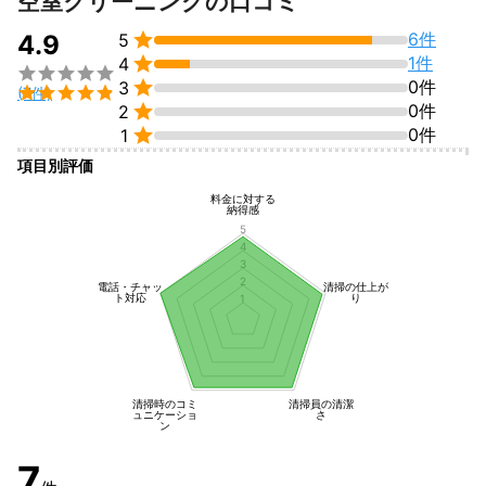
空室クリーニングの口コミ

6件
4.9
5

1件
4


0件
3

(7件)

0件
2

0件
1
項目別評価
料金に対する
納得感
5
4
3
2
電話・チャッ
清掃の仕上が
ト対応
り
1
清掃時のコミ
清掃員の清潔
ュニケーショ
さ
ン
7