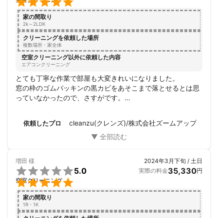

家の間取り
2k～2LDK
クリーニングを依頼した場所
複数場所・家全体
空室クリーニング以外に依頼した内容
エアコンクリーニング
とても丁寧な作業で部屋も大変きれいになりました。

窓の枠のゴムパッキンの黒カビをあそこまで落とせるとは思
っていなかったので、さすがです。

次回もまた指定してお願いしたいと思います。
cleanzu(クレンズ)/株式会社ズームアップ
依頼したプロ
増田
様
2024年3月下旬 / 土日

5.0
35,330
実際の料金
円

空室クリーニング
家の間取り
1R・1K