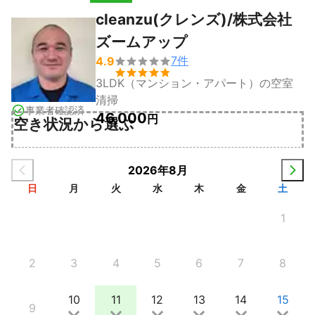
cleanzu(クレンズ)/株式会社
ズームアップ
7
件
4.9


3LDK（マンション・アパート）の空室
清掃
事業者確認済
46,000
円
空き状況から選ぶ
2026年8月
日
月
火
水
木
金
土
1
2
3
4
5
6
7
8
10
11
12
13
14
15
9