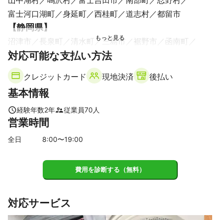
富士河口湖町
身延町
西桂町
道志村
都留市
【
静岡県
】
沼津市
長泉町
清水町
三島市
裾野市
函南町
対応可能な支払い方法
富士市
伊豆の国市
御殿場市
伊豆市
小山町
富士宮市
熱海市
伊東市
西伊豆町
東伊豆町
クレジットカード
現地決済
後払い
河津町
松崎町
静岡市
下田市
基本情報
【
神奈川県
】
箱根町
湯河原町
真鶴町
南足柄市
小田原市
経験年数
2
年
従業員
70
人
営業時間
開成町
山北町
大井町
松田町
中井町
二宮町
秦野市
大磯町
全日
8
:00〜
19
:00
費用を診断する（無料）
対応サービス