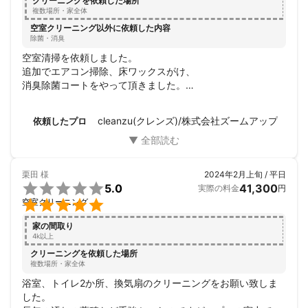
クリーニングを依頼した場所
複数場所・家全体
空室クリーニング以外に依頼した内容
除菌・消臭
空室清掃を依頼しました。

追加でエアコン掃除、床ワックスがけ、

消臭除菌コートをやって頂きました。

チャット、電話対応も良くて

料金は安いので全体的に満足しております。

cleanzu(クレンズ)/株式会社ズームアップ
依頼したプロ
丁寧に掃除して下さり感謝しております。

又、依頼した時はよろしくお願い致します。
栗田
様
2024年2月上旬 / 平日

5.0
41,300
実際の料金
円

空室クリーニング
家の間取り
4k以上
クリーニングを依頼した場所
複数場所・家全体
浴室、トイレ2か所、換気扇のクリーニングをお願い致しま
した。
