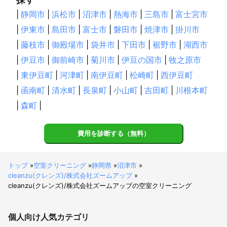
|
静岡市
|
浜松市
|
沼津市
|
熱海市
|
三島市
|
富士宮市
|
伊東市
|
島田市
|
富士市
|
磐田市
|
焼津市
|
掛川市
|
藤枝市
|
御殿場市
|
袋井市
|
下田市
|
裾野市
|
湖西市
|
伊豆市
|
御前崎市
|
菊川市
|
伊豆の国市
|
牧之原市
|
東伊豆町
|
河津町
|
南伊豆町
|
松崎町
|
西伊豆町
|
函南町
|
清水町
|
長泉町
|
小山町
|
吉田町
|
川根本町
|
森町
|
費用を診断する（無料）
トップ
»
空室クリーニング
»
静岡県
»
沼津市
»
cleanzu(クレンズ)/株式会社ズームアップ
»
cleanzu(クレンズ)/株式会社ズームアップの空室クリーニング
個人向け
人気カテゴリ