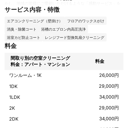
かし、地域の皆様にご愛顧いただけるような「感動サービス」を
サービス内容・特徴
目標に誠心誠意作業致します。是非ご依頼ください。
これまでの実績
エアコンクリーニング（壁掛け）
フロアのワックスがけ
お客様からの口コミ評価

消臭・除菌コート
浴槽のエプロン内高圧洗浄
お掃除業者まとめサイト

浴室カビ防止コート
レンジフード型換気扇クリーニング
“K・M”　　5点！！

“Y・M”　　4.85点！！

料金
※2022年3月24日現在の点数です。

間取り別の空室クリーニング
料金
料金：アパート・マンション
『満足です！』『丁寧なお仕事をして頂きました』『とってもキ
ワンルーム・1K
26,000円
レイになりました』などなど、嬉しいことに、ご利用いただいた
お客様から高評価を頂いています！
29,000円
1DK
アピールポイント
34,000円
1LDK
当店の特長は以下の通りです。

・事前説明無しで当日の急な追加料金なし！

29,000円
2K
・感染症対策の徹底！

・丁寧なクリーニングとお客様対応が自慢で、過去クレームは0
34,000円
2DK
件！

・損害保険付加入済！
