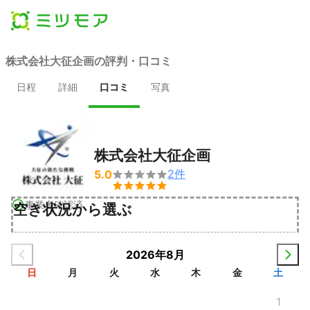
株式会社大征企画の評判・口コミ
日程
詳細
口コミ
写真
株式会社大征企画
2
件
5.0


事業者確認済
空き状況から選ぶ
2026年8月
日
月
火
水
木
金
土
1