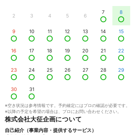
7
8
2
3
4
5
6
9
10
11
12
13
14
15
16
17
18
19
20
21
22
23
24
25
26
27
28
29
30
31
※空き状況は参考情報です。予約確定にはプロの確認が必要です。
※以降の予定を希望の場合は、プロにお問い合わせください。
株式会社大征企画について
自己紹介（事業内容・提供するサービス）