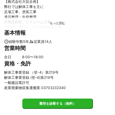
【株式会社大征企画】

弊社では解体工事を主に

足場工事、塗装工事

遺品整理・生前整理

不用品回収、リフォーム工事

その他、草刈り、木の伐採抜根工事

基本情報
幅広い分野で活躍している会社です。

親切丁寧をモットーに日々精進させて

経験年数
5
年
従業員
14
人
いただいております。

営業時間
悩んだらまずは弊社にお声掛け下さい。

即日対応も可能です。

全日
8
:00〜
18
:00
よろしくお願い致します。
資格・免許
これまでの実績
【実績紹介】

解体工事業登録 （登ｰ4）第219号
さぬき市

解体工事業登録 (登-4)第219号
志度町にて火災現場の解体工事

一般建設業許可
寒川町にて家屋解体工事

産業廃棄物収集運搬業 03703232340
長尾町にて庭木の伐採、抜根工事

大川町にて家屋解体工事

高松市

費用を診断する（無料）
中山町にて火災現場解体工事

庵治町にて家屋解体工事
