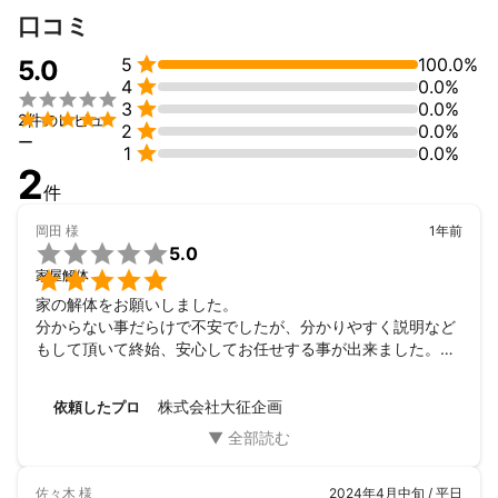
木太町にて住宅外壁塗装工事

口コミ
木太町にてトイレ、キッチンのリフォーム工事

牟礼町にて外壁塗装工事


5
100.0%
5.0
一宮町にて家屋解体工事


4
0.0%
一宮町にて不用品回収



3
0.0%
仏生山にて不用品回収


2件のレビュ

2
0.0%
屋島にて遺品整理・生前整理

ー

1
0.0%
淡路島外構工事

2
淡路島伐採抜根工事

件
その他実績多数
アピールポイント
岡田
様
1年前

弊社は全て自社施工ですのでご安心ください。

5.0
そして現地調査を行いますので


家屋解体
金額の変更がございます。

家の解体をお願いしました。

お客様のご意見をもとに金額の相談にも

分からない事だらけで不安でしたが、分かりやすく説明など
対応いたします。

もして頂いて終始、安心してお任せする事が出来ました。料
まずは一度ご連絡頂ければ担当の冨田が

金以上にサービスの質が良く、こちらの方にお願いして良か
対応させて頂きます。

ったと思ってます。また機会があれば是非よろしくお願いし
よろしくお願い致します。

株式会社大征企画
依頼したプロ
ます。
佐々木
様
2024年4月中旬 / 平日