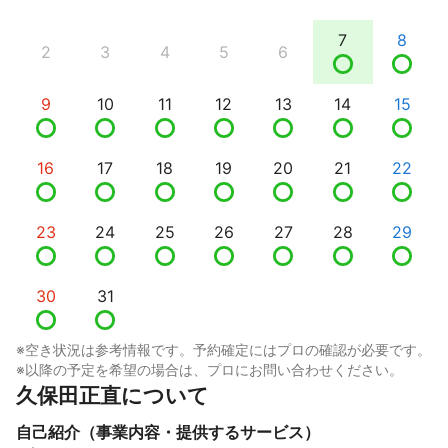
7
8
2
3
4
5
6
9
10
11
12
13
14
15
16
17
18
19
20
21
22
23
24
25
26
27
28
29
30
31
※空き状況は参考情報です。予約確定にはプロの確認が必要です。
※以降の予定を希望の場合は、プロにお問い合わせください。
久保田正直について
自己紹介（事業内容・提供するサービス）