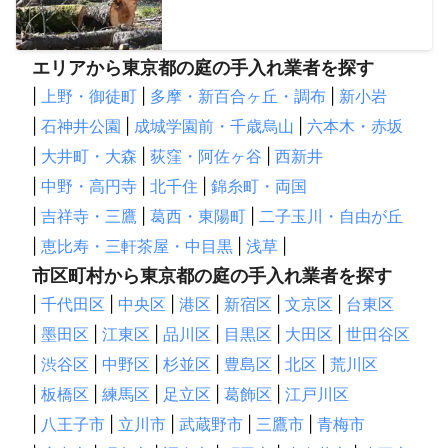
エリアから東京都の庭の手入れ業者を探す
|
上野・御徒町
|
多摩・新百合ヶ丘・調布
|
新小岩
|
石神井公園
|
成城学園前・千歳烏山
|
六本木・赤坂
|
大井町・大森
|
荻窪・阿佐ヶ谷
|
西新井
|
中野・高円寺
|
北千住
|
錦糸町・両国
|
吉祥寺・三鷹
|
葛西・東陽町
|
二子玉川・自由が丘
|
恵比寿・三軒茶屋・中目黒
|
浅草
|
市区町村から東京都の庭の手入れ業者を探す
|
千代田区
|
中央区
|
港区
|
新宿区
|
文京区
|
台東区
|
墨田区
|
江東区
|
品川区
|
目黒区
|
大田区
|
世田谷区
|
渋谷区
|
中野区
|
杉並区
|
豊島区
|
北区
|
荒川区
|
板橋区
|
練馬区
|
足立区
|
葛飾区
|
江戸川区
|
八王子市
|
立川市
|
武蔵野市
|
三鷹市
|
青梅市