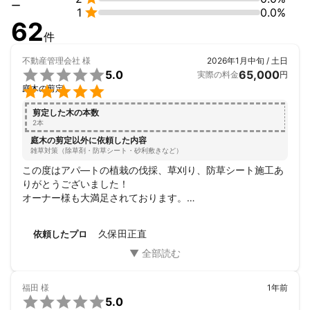
様々な業務を展開しております

ー

1
0.0%
62
20年来今でも

件
お付き合いをさせて頂いている

ご夫妻のお客様とは

不動産管理会社
様
2026年1月中旬 / 土日
勇気を持ってお声掛けさせて頂いた


5.0
65,000
実際の料金
円
直接営業が出逢いでした


庭木の剪定
あるいは

仕事している私に

剪定した木の本数
2本
勇気を出して声を掛けたと近隣の奥様

今ではご主人様ご子息様とも

庭木の剪定以外に依頼した内容
雑草対策（除草剤・防草シート・砂利敷きなど）
お付き合いさせて頂いております

この度はアパ―トの植栽の伐採、草刈り、防草シート施工あ
信じて頼りにして頂いている

りがとうございました！

沢山の皆様には感謝でしかありません
オーナー様も大満足されております。

アピールポイント
また必ず依頼させていただきます。
どの様な時でも先ず

久保田正直
依頼したプロ
相手の気持ちを考えた気遣いができ

介護士経験のある外仕事が大好きな

実娘と共に誠心誠意出来る限りの事を

私28年の経験と技術で尽して参ります
福田
様
1年前

5.0