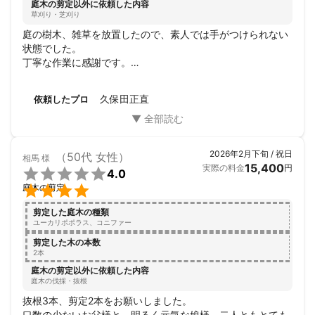
庭木の剪定以外に依頼した内容
草刈り・芝刈り
庭の樹木、雑草を放置したので、素人では手がつけられない
状態でした。

丁寧な作業に感謝です。

見積もり段階から、作業完了まで、終始きちんと対応してく
れました。

久保田正直
依頼したプロ
定期的に、作業をお願いしたいくらいです。
2026年2月下旬 / 祝日
（50代 女性）
相馬
様
15,400
実際の料金
円

4.0

庭木の剪定
剪定した庭木の種類
ユーカリポポラス、コニファー
剪定した木の本数
2本
庭木の剪定以外に依頼した内容
庭木の伐採・抜根
抜根3本、剪定2本をお願いしました。

口数の少ないお父様と、明るく元気な娘様、二人ともとても