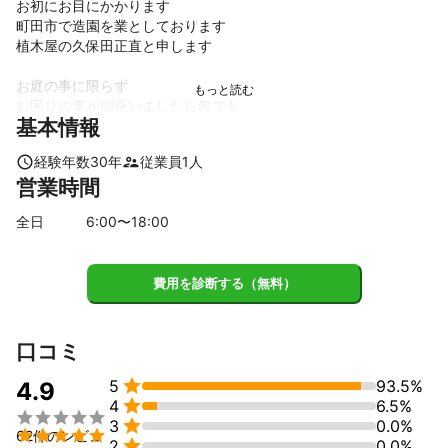
お初にお目にかかります

町田市で造園を業としております

植木屋の久保田正直と申します

お庭の事に限らず

お困りの事が御座いましたら何でも

基本情報
誠心誠意出来る限り尽力して参ります

経験年数
30
年
従業員
1
人
ほんの少しの勇気で

営業時間
前に1歩踏み出し

何十億もの人の中

全日
6
:00〜
18
:00
出逢う事が出来た方々とは

もともと縁あって繋がるために

出逢う事は必然であったのだと･･･

費用を診断する（無料）
もっと必然に出逢いたい

皆様とのご縁を大切にしたいと

常日頃から強く思うところであります

口コミ

5
93.5%
今後とも宜しくお願い申し上げます
4.9

4
6.5%
これまでの実績


3
0.0%
個人のお客様を軸に公共事業など


62件のレビュ

2
0.0%