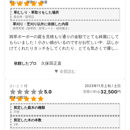

草むしり・草取り・除草
草むしり・草取りをした場所
庭全体・庭周辺
草刈り・芝刈り以外に依頼した内容
雑草対策（除草剤・防草シート・砂利敷き）
雑草ボーボーの庭を見積もり通りの金額でとても綺麗にして
もらいました！小さい娘がいるのですがお忙しい中、話しか
けてくれたりタッチをしてくれたり、とても気さくで優しい
方でした！口コミ通り凄く丁寧でお安くやっていただいて申
し訳ないくらいでした。。。本当にありがとうございまし
久保田正直
依頼したプロ
た！是非またお願いします！！！
さいとう
様
2023年11月上旬 / 土日

5.0
32,500
実際の料金
円

庭木の剪定
剪定した庭木の種類
不明
剪定した木の本数
2本