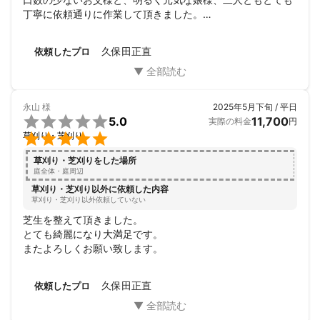
丁寧に依頼通りに作業して頂きました。

作業して頂いた花壇周りも、綺麗に掃除して頂きました。

抜根した場所にたくさんのお花を植えるのが楽しみです。

久保田正直
依頼したプロ
この度はありがとうございました。
永山
様
2025年5月下旬 / 平日

5.0
11,700
実際の料金
円

草刈り・芝刈り
草刈り・芝刈りをした場所
庭全体・庭周辺
草刈り・芝刈り以外に依頼した内容
草刈り・芝刈り以外依頼していない
芝生を整えて頂きました。

とても綺麗になり大満足です。

またよろしくお願い致します。
久保田正直
依頼したプロ