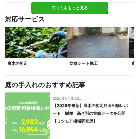
口コミをもっと見る
対応サービス
庭木の剪定
防草シート施工
庭
庭の手入れのおすすめ記事
2026年04月02日
【2026年最新】庭木の剪定料金相場レポ
ート｜樹種・高さ別の実績データを公開
【ミツモア相場研究所】