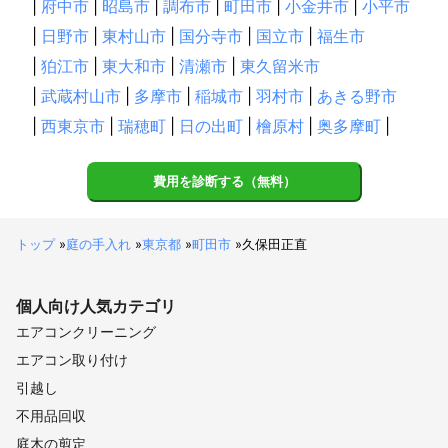
|
府中市
|
昭島市
|
調布市
|
町田市
|
小金井市
|
小平市
|
日野市
|
東村山市
|
国分寺市
|
国立市
|
福生市
|
狛江市
|
東大和市
|
清瀬市
|
東久留米市
|
武蔵村山市
|
多摩市
|
稲城市
|
羽村市
|
あきる野市
|
西東京市
|
瑞穂町
|
日の出町
|
檜原村
|
奥多摩町
|
費用を診断する（無料）
トップ
»
庭の手入れ
»
東京都
»
町田市
»
久保田正直
個人向け
人気カテゴリ
エアコンクリーニング
エアコン取り付け
引越し
不用品回収
庭木の剪定