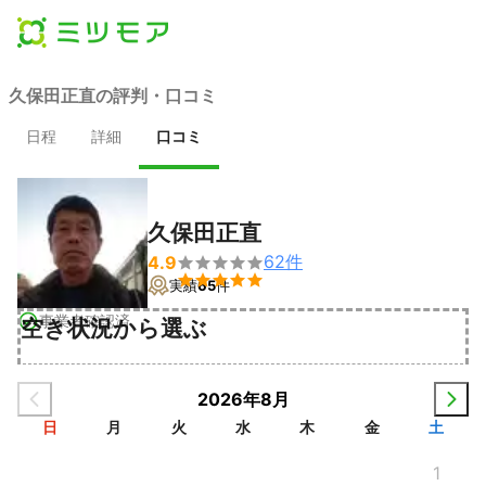
久保田正直の評判・口コミ
日程
詳細
口コミ
久保田正直
62
件
4.9


実績
65
件
事業者確認済
空き状況から選ぶ
2026年8月
日
月
火
水
木
金
土
1