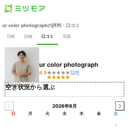
ur color photographの評判・口コミ
日程
詳細
口コミ
写真
ur color photograph
12
件
4.9


事業者確認済
空き状況から選ぶ
2026年8月
日
月
火
水
木
金
土
1