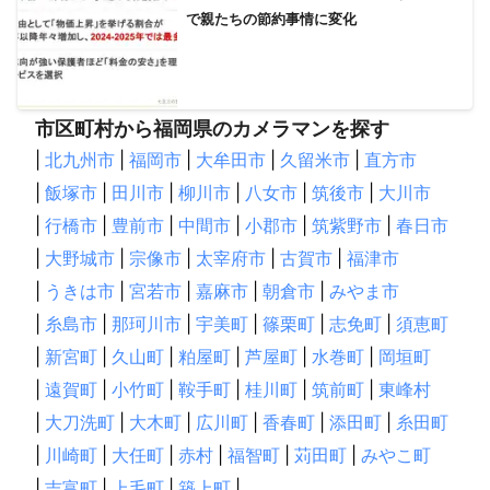
で親たちの節約事情に変化
市区町村から福岡県のカメラマンを探す
|
北九州市
|
福岡市
|
大牟田市
|
久留米市
|
直方市
|
飯塚市
|
田川市
|
柳川市
|
八女市
|
筑後市
|
大川市
|
行橋市
|
豊前市
|
中間市
|
小郡市
|
筑紫野市
|
春日市
|
大野城市
|
宗像市
|
太宰府市
|
古賀市
|
福津市
|
うきは市
|
宮若市
|
嘉麻市
|
朝倉市
|
みやま市
|
糸島市
|
那珂川市
|
宇美町
|
篠栗町
|
志免町
|
須恵町
|
新宮町
|
久山町
|
粕屋町
|
芦屋町
|
水巻町
|
岡垣町
|
遠賀町
|
小竹町
|
鞍手町
|
桂川町
|
筑前町
|
東峰村
|
大刀洗町
|
大木町
|
広川町
|
香春町
|
添田町
|
糸田町
|
川崎町
|
大任町
|
赤村
|
福智町
|
苅田町
|
みやこ町
|
吉富町
|
上毛町
|
築上町
|