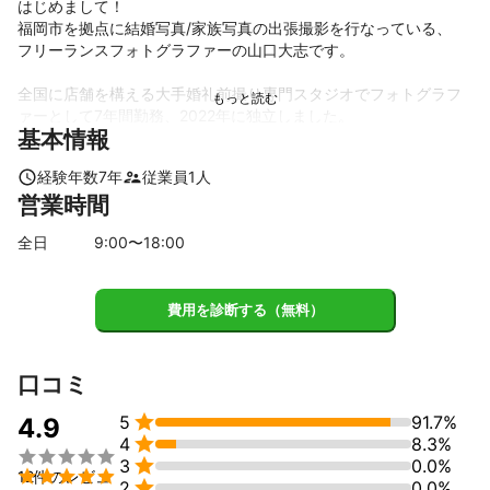
はじめまして！

福岡市を拠点に結婚写真/家族写真の出張撮影を行なっている、

フリーランスフォトグラファーの山口大志です。

全国に店舗を構える大手婚礼前撮り専門スタジオでフォトグラフ
ァーとして7年間勤務、2022年に独立しました。

基本情報
これまで、通算1200組様以上の新郎新婦様の撮影を担当させてい
ただきました。

経験年数
7
年
従業員
1
人
その中で"また撮影してほしい"というお声をいただく機会が増
営業時間
え、家族写真の撮影も行うようになりました。

全日
9
:00〜
18
:00
写る人みんながみんならしい自然体な姿で

何十年後に見ても飽きのこない

写真を撮影します。
費用を診断する（無料）
これまでの実績
スタジオに勤めていたときは、2021年10月〜2022年5月まで8ヶ
月連続で福岡店指名数1位を獲得。

口コミ
富士フィルム営業写真コンテストにて、家族写真部門のテーマ賞

5
91.7%
4.9
を受賞。

4
8.3%
アピールポイント


3
0.0%
自然体なお写真が好きな方、ぜひ撮影お任せください。


12件のレビュ

2
0.0%