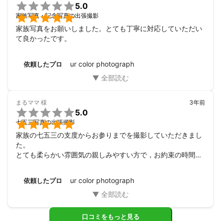

5.0

家族写真・記念写真の出張撮影
家族写真をお願いしました。とても丁寧に対応していただい
て良かったです。
ur color photograph
依頼したプロ
まるママ
様
3年前

5.0

七五三写真の出張撮影
家族の七五三の支度からお参りまでを撮影していただきまし
た。

とても柔らかい雰囲気の親しみやすい方で，お約束の時間よ
り早くに来てくださって，娘や私たちと話しながら撮影イメ
ージを考えてくださっていました。そのおかげで，初めのう
ur color photograph
依頼したプロ
ちは，緊張していた子どもたちも，徐々に素の顔や笑顔も出
るようになりました。

支度の様子から，お参りの様子まで，希望を尋ねながら，た
くさんの写真を撮ってくださいました。どれも，当日の雰囲
口コミをもっと見る