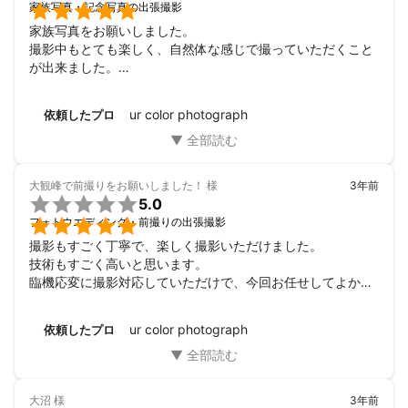

家族写真・記念写真の出張撮影
家族写真をお願いしました。

撮影中もとても楽しく、自然体な感じで撮っていただくこと
が出来ました。

写真の出来上がりが楽しみです。

機会が有れば是非また依頼したいと思います。

ur color photograph
依頼したプロ
この度は素敵な時間をありがとうございました。
大観峰で前撮りをお願いしました！
様
3年前

5.0

フォトウエディング・前撮りの出張撮影
撮影もすごく丁寧で、楽しく撮影いただけました。

技術もすごく高いと思います。

臨機応変に撮影対応していただけで、今回お任せしてよかっ
たです。

また、機会があればお願いしたいです！

ur color photograph
依頼したプロ
ありがとうございました！
大沼
様
3年前