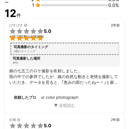
ー

1
0.0%
私自身も写真に写ることが得意ではないので、

12
写真が苦手な方にもリラックスしてもらえるような空気作りを意
件
識しており、

これまでも撮影後には楽しかったとお言葉いただいてまいりま
ぴすぴす
様
2年前

す。

5.0

七五三写真の出張撮影
一緒に楽しみながら撮影していきましょう！
写真撮影のタイミング
3歳のタイミング
写真撮影した場所
神社
娘の七五三のロケ撮影を依頼しました。

雨の中での参拝でしたが、娘の自然な動きと表情を撮影して
いただき、データを見ると、｢恵みの雨だったねー！｣と家族
みんなで話す程、素敵な写真に仕上がっていました！

また、機会があれば是非撮影をお願いしたいと思っていま
ur color photograph
依頼したプロ
す。

ありがとうございました。
石橋
様
2年前

5.0