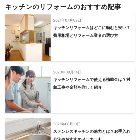
宝塚市
明石市
猪名川町
三木市
稲美町
三田市
キッチンのリフォームのおすすめ記事
播磨町
小野市
加古川市
加東市
丹波篠山市
高砂市
西脇市
加西市
姫路市
2021年07月02日
【
滋賀県
】
キッチンリフォームはどこに頼むと安い？
費用相場とリフォーム業者の選び方
草津市
栗東市
大津市
甲賀市
湖南市
守山市
野洲市
竜王町
2023年09月14日
キッチンリフォームで使える補助金は？対
象工事や金額を詳しく紹介
2021年08月10日
ステンレスキッチンの魅力とは？お手入れ
方法やおすすめメーカーも