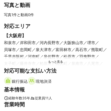
写真と動画
迅速丁寧なご対応を心がけております。

よろしくお願い致します。

写真1件と動画0件
これまでの実績

保険代行サービスOK！

対応エリア
有資格者が施工させて頂きますので安心してご依頼下さい。

アフターフォローも万全です！

【
大阪府
】
ローン・クレジット決済可能

和泉市
岸和田市
河内長野市
大阪狭山市
堺市
取引先：長府工産株式会社様・小川電機株式会社など
貝塚市
忠岡町
泉大津市
富田林市
高石市
熊取町
これまでの実績
保険申請のお手伝いもお任せください！

千早赤阪村
河南町
泉佐野市
松原市
羽曳野市
有資格者が施工させて頂きますので安心してご依頼下さい。

太子町
藤井寺市
柏原市
田尻町
泉南市
八尾市
アフターフォローも万全です！

対応可能な支払い方法
ローン・クレジット決済可能

阪南市
大阪市
東大阪市
大東市
門真市
岬町
守口市
四條畷市
豊中市
寝屋川市
摂津市
吹田市
アピールポイント
銀行振込
現地決済
交野市
池田市
茨木市
枚方市
箕面市
高槻市
小さなことから大きなことまで、まずはお気軽にお問い合わせ下
基本情報
さい。

豊能町
島本町
能勢町
お客様が納得いくまでご対応させて頂きます。

【
奈良県
】
経験年数
35
年
従業員
11
人
よろしくお願い致します。
営業時間
御所市
葛城市
香芝市
大和高田市
王寺町
上牧町