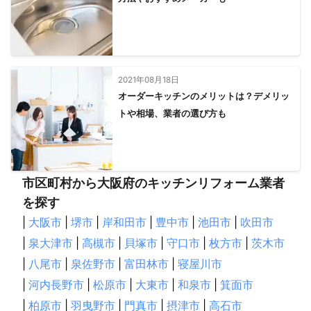
2021年08月18日
オーダーキッチンのメリットは？デメリッ
トや相場、業者の選び方も
市区町村から大阪府のキッチンリフォーム業者
を探す
|
大阪市
|
堺市
|
岸和田市
|
豊中市
|
池田市
|
吹田市
|
泉大津市
|
高槻市
|
貝塚市
|
守口市
|
枚方市
|
茨木市
|
八尾市
|
泉佐野市
|
富田林市
|
寝屋川市
|
河内長野市
|
松原市
|
大東市
|
和泉市
|
箕面市
|
柏原市
|
羽曳野市
|
門真市
|
摂津市
|
高石市