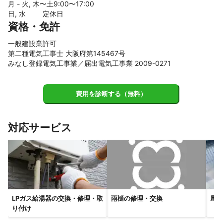
三郷町
広陵町
河合町
橿原市
大淀町
平群町
月 - 火, 木〜土
9
:00〜
17
:00
日, 水
定休日
高取町
三宅町
斑鳩町
安堵町
明日香村
川西町
資格・免許
田原本町
下市町
大和郡山市
五條市
野迫川村
生駒市
桜井市
黒滝村
吉野町
天理市
奈良市
一般建設業許可
第二種電気工事士 大阪府第145467号
【
和歌山県
】
みなし登録電気工事業／届出電気工事業 2009-0271
橋本市
九度山町
紀の川市
かつらぎ町
岩出市
高野町
紀美野町
和歌山市
海南市
有田川町
費用を診断する（無料）
有田市
湯浅町
日高川町
広川町
由良町
田辺市
日高町
印南町
御坊市
美浜町
みなべ町
【
対応サービス
京都府
】
精華町
京田辺市
木津川市
八幡市
井手町
城陽市
大山崎町
笠置町
久御山町
長岡京市
和束町
宇治田原町
南山城村
向日市
宇治市
亀岡市
京都市
南丹市
京丹波町
【
兵庫県
】
LPガス給湯器の交換・修理・取
雨樋の修理・交換
屋
り付け
尼崎市
芦屋市
伊丹市
神戸市
西宮市
川西市