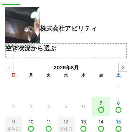
株式会社アビリティ
事業者確認済
空き状況から選ぶ
2026年8月
日
月
火
水
木
金
土
1
7
8
2
3
4
5
6
9
10
11
12
13
14
15
定休日
定休日