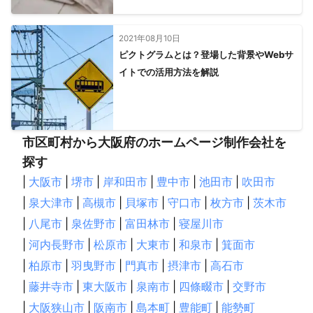
2021年08月10日
ピクトグラムとは？登場した背景やWebサ
イトでの活用方法を解説
市区町村から大阪府のホームページ制作会社を
探す
|
大阪市
|
堺市
|
岸和田市
|
豊中市
|
池田市
|
吹田市
|
泉大津市
|
高槻市
|
貝塚市
|
守口市
|
枚方市
|
茨木市
|
八尾市
|
泉佐野市
|
富田林市
|
寝屋川市
|
河内長野市
|
松原市
|
大東市
|
和泉市
|
箕面市
|
柏原市
|
羽曳野市
|
門真市
|
摂津市
|
高石市
|
藤井寺市
|
東大阪市
|
泉南市
|
四條畷市
|
交野市
|
大阪狭山市
|
阪南市
|
島本町
|
豊能町
|
能勢町