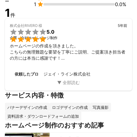
ー

1
0.0%
アピールポイント
1
私たちは、「採用」の課題解決を得意としたクリエイティブチー
件
ムです。

「採用戦略」を考えることは、組織の将来を考えること。

株式会社RIVERO
様
5年前

組織の数だけ、採用の戦略とクリエイティブがあると考えます。

5.0
ジェイ・ラインでは採用マーケティングとして、お客様の採用戦

企業・会社ホームページ制作
略のプランニングから、Webサイト、パンフレット、映像制作、
ホームページの作成を頂きました。

説明会資料などの企画制作、採用サイトの運用や効果検証までを
こちらの無理難題な要望を丁寧にご説明、ご提案頂き担当者
ワンストップでお手伝いします。

の方には本当に感謝です！

もちろん採用以外の領域でも、コーポレートサイト、ブランドサ
またチャットでのやりとりもレスポンス良くご対応頂きあり
がとうございました。

ジェイ・ライン株式会社
依頼したプロ
また次回も是非宜しくお願いします。
サービス内容・特徴
バナーデザインの作成
ロゴデザインの作成
写真撮影
資料請求・ダウンロードフォームの追加
ホームページ制作のおすすめ記事