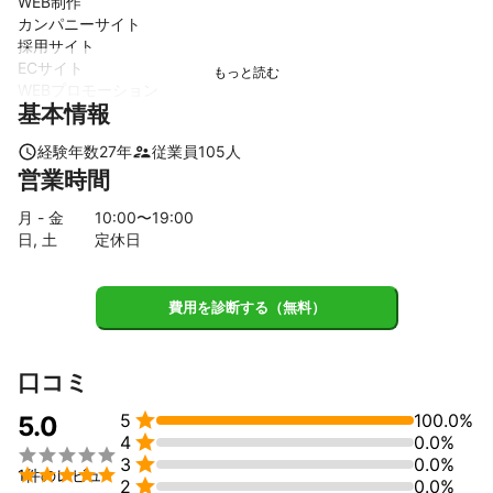
WEB制作

カンパニーサイト

採用サイト

ECサイト

WEBプロモーション

基本情報
WEB運用管理

経験年数
27
年
従業員
105
人
【会社概要】

営業時間
ジェイ・ライン株式会社

・資本金：1,000万円

月 - 金
10
:00〜
19
:00
・設立：1993年12月

日, 土
定休日
・代表者：代表取締役　野上 尚繁

これまでの実績
費用を診断する（無料）
【主要取引先】

SBヒューマンキャピタル株式会社

株式会社シーポイント

口コミ
ディップ株式会社

パーソルキャリア株式会社


5
100.0%
5.0
株式会社マイナビ


4
0.0%
株式会社リクルートキャリア



3
0.0%
株式会社リクルートジョブズ


1件のレビュ

2
0.0%
株式会社リブセンス　（50音順）、他