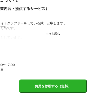
業内容・提供するサービス）


ォトグラファーをしている武田と申します。

可能です。

としています。

お仕事依頼も受け付けております。

年
地域活性に関心があり、学生時代に大学公認の地域活性化サークルを設
を企画。大学卒業後、写真を独学で始める。2015年9月より、福岡転
00〜
17
:00
UOKA CAMERA WALK」を設立。筑前町地域おこし協力隊として写真
休日
当。また、2019年7月より、ポートレート撮影会「NOBLE撮影会」を設立
、モデルキャスティングなどを行う会社「Walker」を設立。

費用を診断する（無料）
LE 2021 掲載

 記事執筆

gazine iito 05号 特集ページ掲載

スターフライヤー配信 / 2023年4月-6月）