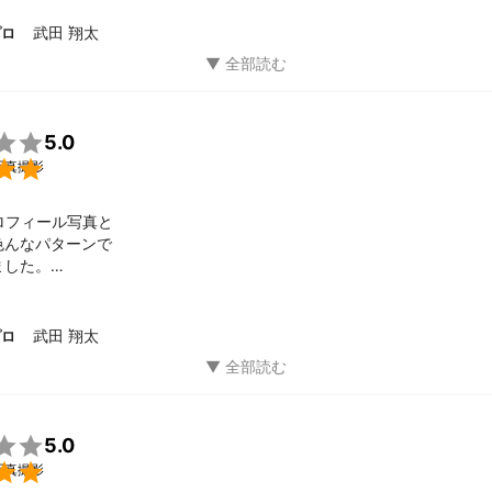
武田 翔太
プロ

5.0

写真撮影
ロフィール写真と

んなパターンで

した。

沢山切り取って頂き、

撮影してくれた

、

武田 翔太
プロ
枚が素敵で、

、こんな顔をするのか！

がありました。

意とする、

着いた世界観とは違ったオーダーばかりだった様な気もしますが、


5.0
予想以上に素敵に写して下さり、本当に感謝しています。


写真撮影
ございます。