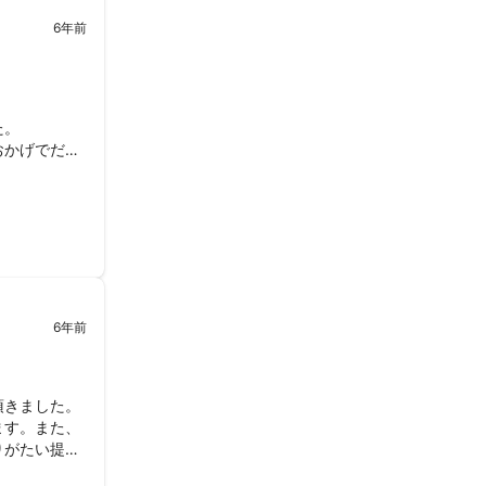
6年前
り、撮影だけでは
。

おかげでだん
6年前
きました。

ます。また、
りがたい提案
！