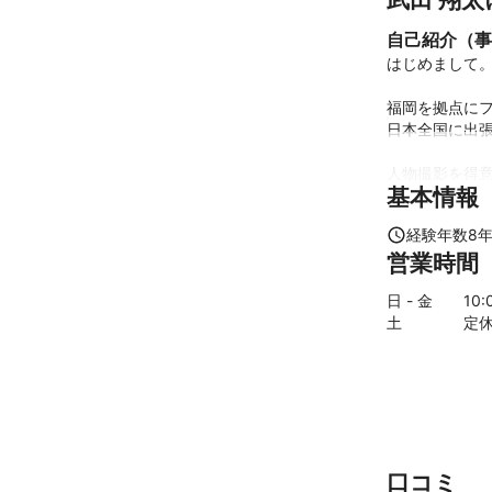
自己紹介（事
はじめまして。
福岡を拠点にフ
日本全国に出張
人物撮影を得意
基本情報
人物撮影以外の
経験年数
8
◾️自己紹介

営業時間
福岡県在住。
アーなどの事業
日 - 金
10
:
ークル「FUK
土
定
た観光PRを担
より、写真撮影
◾️経歴

プロカメラマンFI
カメラガールズ
Lifestyle Ma
口コミ
女子たび 出演（