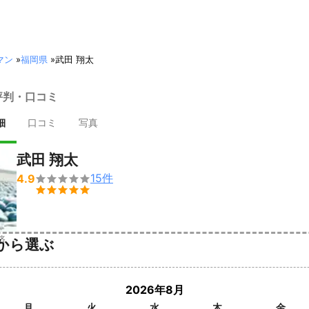
マン
»
福岡県
»
武田 翔太
評判・口コミ
細
口コミ
写真
武田 翔太
15
件
4.9


済
から選ぶ
2026年8月
月
火
水
木
金