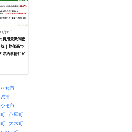
09月11日
の費用意識調査
5年版｜物価高で
の節約事情に変
八女市
野城市
みやま市
屋町
|
芦屋町
洗町
|
大木町