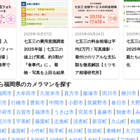
日
2025年10月07日
2025年09月04日
2025年
新】入
七五三の費用意識調査
七五三の料金相場は平
七五三
ロフィー
2025年版｜七五三の
均2万円！写真撮影・
202
相場｜
値上げ実感、約3割が
着付けのリアルな支払
親たち
格帯で
『食事代』に 。 着
額を徹底解説【ミツモ
化
物・写真を上回る結果
ア相場研究所】
ら福岡県のカメラマンを探す
福岡市
|
大牟田市
|
久留米市
|
直方市
|
飯塚市
|
田川市
|
柳川市
|
川市
|
行橋市
|
豊前市
|
中間市
|
小郡市
|
筑紫野市
|
春日市
|
大
宰府市
|
古賀市
|
福津市
|
うきは市
|
宮若市
|
嘉麻市
|
朝倉市
|
珂川市
|
宇美町
|
篠栗町
|
志免町
|
須恵町
|
新宮町
|
久山町
|
粕
垣町
|
遠賀町
|
小竹町
|
鞍手町
|
桂川町
|
筑前町
|
東峰村
|
大刀