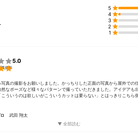
績

5

4
写真


3
ィション写真

ー

2



1
念写真


5.0

写真撮影
らないカメラ講座 / 2019

真の撮り方 / 2019

ル写真の撮影をお願いしました。かっちりした正面の写真から屋外での
HIRO Photo workshop / 2022

自然なポーズなど様々なパターンで撮っていただきました。アイデアも
「こういうのは欲しいがこういうカットは要らない」とはっきりこちら
すい優しい雰囲気の方です。
魅力発見フォトコンテスト2018 優秀賞

武田 翔太
プロ
ILE 2021 掲載

ズ 記事執筆

Magazine iito 05号 特集ページ掲載
