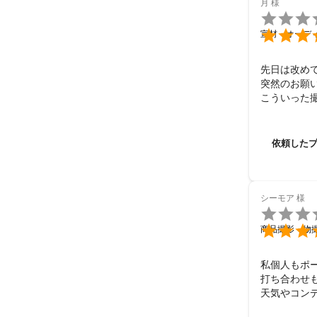
月
様
📷Lifestyle M

📷ZETTER 創
📹女子たび 

宣材・オーデ
アピールポイ
Instagr
先日は改めて
なく、写真を
突然のお願
こういった
だんと緊張
今後のご活動
本当にあり
依頼した
シーモア
様


商品撮影・物
私個人もポ
打ち合わせ
天気やコン
もしてくれ