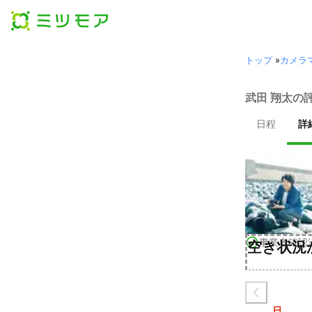
トップ
»
カメラ
武田 翔太の
日程
詳
事業者確認
空き状況
日