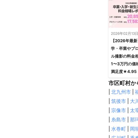
2026年02月13
【2026年最
学・卒業やプ
ル撮影の料金
1〜3万円の価
満足度★4.95
市区町村か
|
北九州市
|
|
筑後市
|
大
|
宗像市
|
太
|
糸島市
|
那
|
水巻町
|
岡