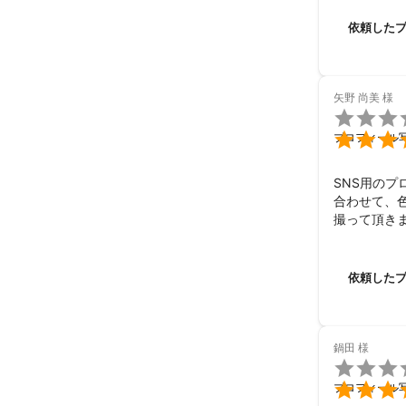
依頼した
矢野 尚美
様


プロフィール
SNS用のプ
合わせて、色
撮って頂きま
自然な笑顔を
ついでに、と
家族写真まで
依頼した
本当に1枚１
自分も家族も
と新たな発見
武田さんの得
鍋田
様
もっと落ち

きっちりと

プロフィール
ありがとう