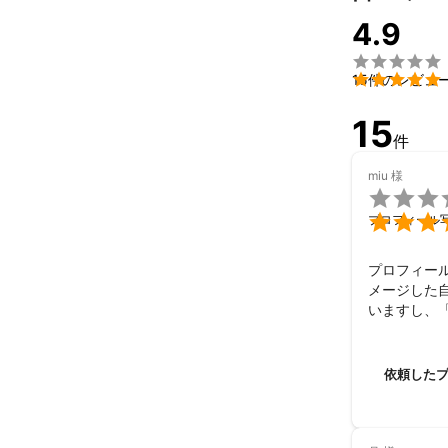
これまでの実
4.9
■出張撮影

・プロフィール

・宣材、オーデ

15件のレビュ
・商品、物撮り
・家族写真、記
15
・取材写真

件
・店舗写真

・挙式写真

miu
様

■講師


プロフィール
・オート撮影に頼
・スマホで撮る写
プロフィー
・SHOTA × CHI
メージした
いますし、
■受賞

トを伝えや
・47都道府県の
■その他

依頼した
📷プロカメラマンF
💻カメラガール
📷Lifestyle 