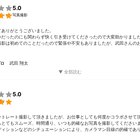
agazine iito 07号 表紙撮影


5.0
刊号 誌面撮影

出演（スターフライヤー配信）

ィション写真撮影
ント
amを用いたフォトコンテストの運用、フォトモニターツアーの企画経験があ
ありがとうございました。

用いたイベントのご相談も承ります。
いだったのにも関わらず快く引き受けてくださったので大変助かりました
撮影は初めてのことだったので緊張や不安もありましたが、武田さんの
もほぐれ、素敵な写真を撮っていただけてよかったです！

を応援しています😊

がとうございました！
武田 翔太
プロ

5.0

撮り
ートレート撮影して頂きましたが、お仕事としても何度かコラボさせて頂
もとてもスムーズ、時間通り、いつも的確なお写真を撮影してください
ディションなどのシチュエーションにより、カメラマン目線の的確であ
るので、とても助かります。またぜひ一緒にお仕事させて頂きたいです