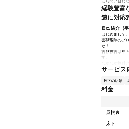
にお問い合わ
経験豊富
速に対応
自己紹介（事
はじめまして。
害獣駆除のプ
た！

害獣被害は年
す。

なかなか気付
サービス
少しでも気に
ますのでお気
これまでの実
床下の駆除
昨年は追い出し
料金
やはり捕獲が成
当社はトレイ
ートカメラも
アピールポイ
屋根裏
害獣駆除に関
定など絶対の自
床下
痛んでしまった