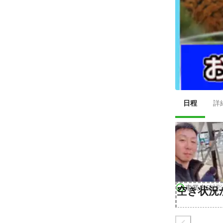
日程
詳
事業者確認
空き状況