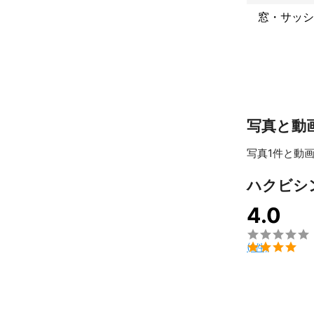
窓・サッシ
写真と動
写真1件と動画
ハクビシ
4.0


(1件)