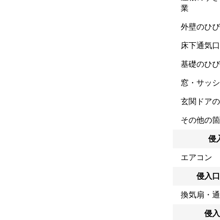
業
外壁のひび
床下通気口
基礎のひび
窓・サッシ
玄関ドアの
その他の箇
侵
エアコン
侵入口
換気扇・通
侵入