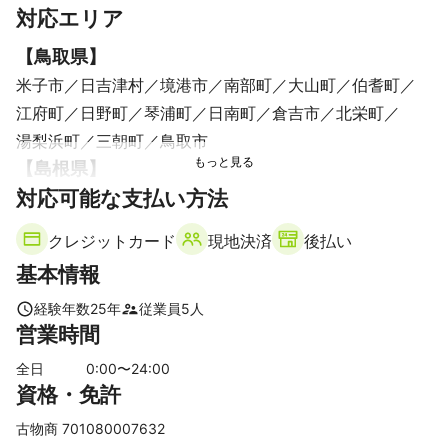
対応エリア
【
鳥取県
】
米子市
日吉津村
境港市
南部町
大山町
伯耆町
江府町
日野町
琴浦町
日南町
倉吉市
北栄町
湯梨浜町
三朝町
鳥取市
【
島根県
】
対応可能な支払い方法
安来市
松江市
奥出雲町
雲南市
クレジットカード
現地決済
後払い
基本情報
経験年数
25
年
従業員
5
人
営業時間
全日
0
:00〜
24
:00
資格・免許
古物商 701080007632