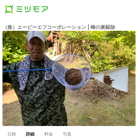
（株）エービーエフコーポレーション | 蜂の巣駆除
日程
詳細
料金
写真