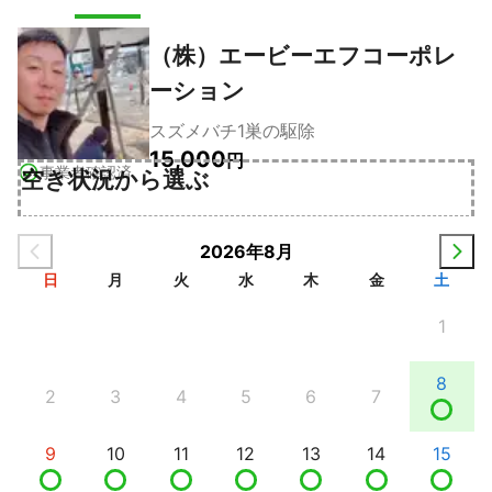
（株）エービーエフコーポレ
ーション
スズメバチ1巣の駆除
15,000
円
事業者確認済
空き状況から選ぶ
2026年8月
日
月
火
水
木
金
土
1
8
2
3
4
5
6
7
9
10
11
12
13
14
15