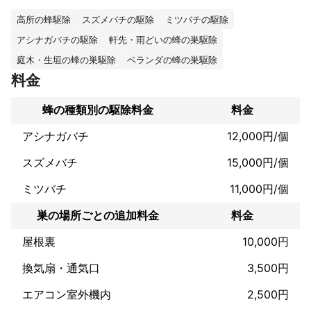
しません。

高所の蜂駆除
スズメバチの駆除
ミツバチの駆除
これまでの実績
アシナガバチの駆除
軒先・雨どいの蜂の巣駆除
駆除業者として20年以上の経験がございます。

庭木・生垣の蜂の巣駆除
ベランダの蜂の巣駆除
また建築事業も手掛けているので天井裏の駆除に必要となる天井
開口・点検口取付、日本天井点検口仕様変更など、様々なパター
料金
ンに対応可能です。駆除の際に巣を残す様な事は致しません。戻
りバチ対策までしっかりと行い、蜂を根絶します！
蜂の種類別の駆除料金
料金
アピールポイント
24時間365日、迅速に対応いたします！通常は難しいとされる天
アシナガバチ
12,000円/個
井裏や壁内の蜂の巣も、建築経験を活かし完全駆除させていただ
スズメバチ
15,000円/個
きます。近隣対策もしっかり行い、迷惑がかからないような駆除
を徹底しておりますのでご安心ください！また万が一駆除後に再
ミツバチ
11,000円/個
び蜂の巣が発生した場合は、一年保証もありますのでお気軽にお
巣の場所ごとの追加料金
料金
屋根裏
10,000円
換気扇・通気口
3,500円
エアコン室外機内
2,500円