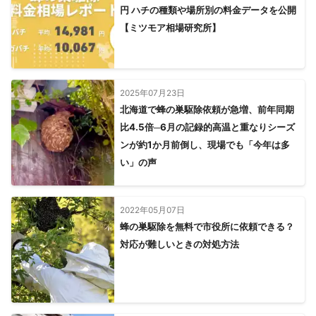
円 ハチの種類や場所別の料金データを公開
【ミツモア相場研究所】
2025年07月23日
北海道で蜂の巣駆除依頼が急増、前年同期
比4.5倍─6月の記録的高温と重なりシーズ
ンが約1か月前倒し、現場でも「今年は多
い」の声
2022年05月07日
蜂の巣駆除を無料で市役所に依頼できる？
対応が難しいときの対処方法