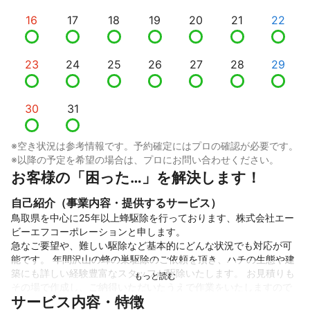
16
17
18
19
20
21
22
23
24
25
26
27
28
29
30
31
※空き状況は参考情報です。予約確定にはプロの確認が必要です。
※以降の予定を希望の場合は、プロにお問い合わせください。
お客様の「困った…」を解決します！
自己紹介（事業内容・提供するサービス）
鳥取県を中心に25年以上蜂駆除を行っております、株式会社エー
ビーエフコーポレーションと申します。

急なご要望や、難しい駆除など基本的にどんな状況でも対応が可
能です。 年間沢山の蜂の巣駆除のご依頼を頂き、ハチの生態や建
築にも詳しい経験豊富なスタッフが駆除いたします。 お見積りも
その場で作成し、ご納得いただいたうえで作業をいたしますので
サービス内容・特徴
ご安心ください。追加料金も余程の仕様変更がない限り発生いた