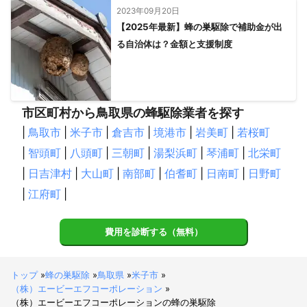
2023年09月20日
【2025年最新】蜂の巣駆除で補助金が出
る自治体は？金額と支援制度
市区町村から鳥取県の蜂駆除業者を探す
|
鳥取市
|
米子市
|
倉吉市
|
境港市
|
岩美町
|
若桜町
|
智頭町
|
八頭町
|
三朝町
|
湯梨浜町
|
琴浦町
|
北栄町
|
日吉津村
|
大山町
|
南部町
|
伯耆町
|
日南町
|
日野町
|
江府町
|
費用を診断する（無料）
トップ
»
蜂の巣駆除
»
鳥取県
»
米子市
»
（株）エービーエフコーポレーション
»
（株）エービーエフコーポレーションの蜂の巣駆除