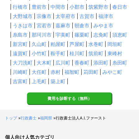
|
行橋市
|
豊前市
|
中間市
|
小郡市
|
筑紫野市
|
春日市
|
大野城市
|
宗像市
|
太宰府市
|
古賀市
|
福津市
|
うきは市
|
宮若市
|
嘉麻市
|
朝倉市
|
みやま市
|
糸島市
|
那珂川市
|
宇美町
|
篠栗町
|
志免町
|
須恵町
|
新宮町
|
久山町
|
粕屋町
|
芦屋町
|
水巻町
|
岡垣町
|
遠賀町
|
小竹町
|
鞍手町
|
桂川町
|
筑前町
|
東峰村
|
大刀洗町
|
大木町
|
広川町
|
香春町
|
添田町
|
糸田町
|
川崎町
|
大任町
|
赤村
|
福智町
|
苅田町
|
みやこ町
|
吉富町
|
上毛町
|
築上町
|
費用を診断する（無料）
トップ
»
行政書士
»
福岡県
»
行政書士法人A.I.ファースト
個人向け
人気カテゴリ