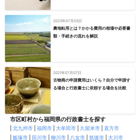
2023年07月03日
農地転用とは？かかる費用の相場や必要書
類・手続きの流れを解説
2021年07月07日
古物商の申請費用はいくら？自分で申請す
る場合と行政書士に依頼する場合を比較
市区町村から福岡県の行政書士を探す
|
北九州市
|
福岡市
|
大牟田市
|
久留米市
|
直方市
|
飯塚市
|
田川市
|
柳川市
|
八女市
|
筑後市
|
大川市