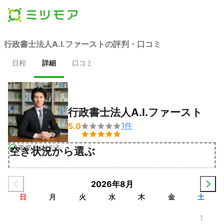
行政書士法人A.I.ファーストの評判・口コミ
日程
詳細
口コミ
行政書士法人A.I.ファースト
1
件
5.0


事業者確認済
空き状況から選ぶ
2026年8月
日
月
火
水
木
金
土
1