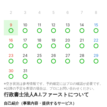
2
3
4
5
6
7
8
9
10
11
12
13
14
15
16
17
18
19
20
21
22
23
24
25
26
27
28
29
30
31
※空き状況は参考情報です。予約確定にはプロの確認が必要です。
※以降の予定を希望の場合は、プロにお問い合わせください。
行政書士法人A.I.ファーストについて
自己紹介（事業内容・提供するサービス）