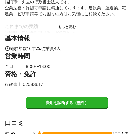
福岡市中央区の行政書士法人です。

企業法務・許認可申請に精通しております。建設業、運送業、宅
建業、ビザ申請等でお困りの方はお気軽にご相談ください。

これまでの実績
福岡県　建設業許可取得　100件以上

基本情報
アピールポイント
経験年数
16
年
従業員
4
人
福岡県の建設業許可取得に精通しております。
営業時間
全日
9
:00〜
18
:00
資格・免許
行政書士 02083617
費用を診断する（無料）
口コミ

5
100.0%