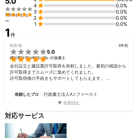
5.0

4
0.0%


3
0.0%

1件のレビュ

2
0.0%
ー

1
0.0%
1
件
松田
様
6年前

5.0

建設業許可の申請に強い行政書士
会社設立と建設業許可取得を依頼しました。最初の相談から
許可取得までスムーズに進めてくれました。 

許可取得後の手続きもサポートしてもらえます。 

実績も多数あるとの事なので、福岡で依頼するならオススメ
です。
行政書士法人A.I.ファースト
依頼したプロ
対応サービス