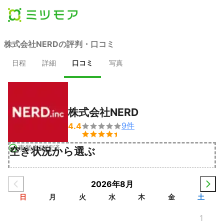
株式会社NERDの評判・口コミ
日程
詳細
口コミ
写真
株式会社NERD
9
件
4.4


事業者確認済
空き状況から選ぶ
2026年8月
日
月
火
水
木
金
土
1