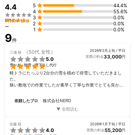

5
44.4%
4.4

4
55.6%


3
0.0%

9件のレビュ

2
0.0%
ー

1
0.0%
9
件
2026年2月上旬 / 平日
（50代 女性）
三浦
様
33,000
実際の料金
円

5.0

雪かき・除雪・雪下ろし代行
軽トラにたっぷり2台分の雪を積めて排雪していただきまし
た。

狭い敷地での作業でしたが素早く丁寧な作業でとても良かっ
たです。

作業の方も明るくて礼儀正しいと感じました。ありがとうご
株式会社NERD
依頼したプロ
ざいました。

また何かありましたらよろしくお願いいたします。
佐藤
様
2026年1月下旬 / 平日

4.0
55,200
実際の料金
円