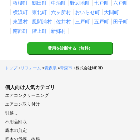
|
板柳町
|
鶴田町
|
中泊町
|
野辺地町
|
七戸町
|
六戸町
|
横浜町
|
東北町
|
六ヶ所村
|
おいらせ町
|
大間町
|
東通村
|
風間浦村
|
佐井村
|
三戸町
|
五戸町
|
田子町
|
南部町
|
階上町
|
新郷村
|
費用を診断する（無料）
トップ
»
リフォーム
»
青森県
»
青森市
»
株式会社NERD
個人向け
人気カテゴリ
エアコンクリーニング
エアコン取り付け
引越し
不用品回収
庭木の剪定
庭木の伐採・抜根