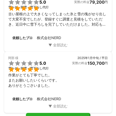

5.0
79,200
実際の料金
円

雪かき・除雪・雪下ろし代行
古い屋根の上で大きくなってしまった氷と雪の塊がせり出し
て大変不安でしたが、登録すぐに調査と見積をしていただ
き、近日中に雪下ろしを完了していただけました。対応もし
っかりして連絡も迅速でした。何より手際もよく安心して任
せることができたので、また何かあれば相談したいです。
株式会社NERD
依頼したプロ
阿部
様
2025年1月中旬 / 平日

5.0
150,700
実際の料金
円

雪かき・除雪・雪下ろし代行
作業がとても丁寧でした。

またお願いしたいくらいです。

ありがとうごさいました。
株式会社NERD
依頼したプロ