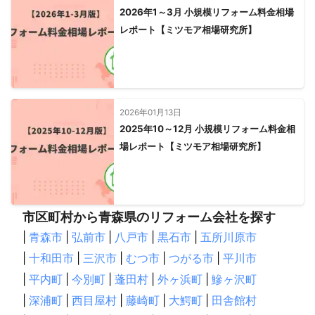
2026年1～3月 小規模リフォーム料金相場
レポート【ミツモア相場研究所】
2026年01月13日
2025年10～12月 小規模リフォーム料金相
場レポート【ミツモア相場研究所】
市区町村から青森県のリフォーム会社を探す
|
青森市
|
弘前市
|
八戸市
|
黒石市
|
五所川原市
|
十和田市
|
三沢市
|
むつ市
|
つがる市
|
平川市
|
平内町
|
今別町
|
蓬田村
|
外ヶ浜町
|
鰺ヶ沢町
|
深浦町
|
西目屋村
|
藤崎町
|
大鰐町
|
田舎館村