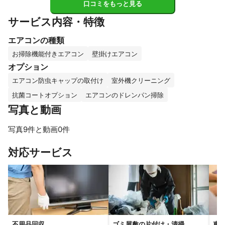
口コミをもっと見る
サービス内容・特徴
エアコンの種類
お掃除機能付きエアコン
壁掛けエアコン
オプション
エアコン防虫キャップの取付け
室外機クリーニング
抗菌コートオプション
エアコンのドレンパン掃除
写真と動画
写真9件と動画0件
すべて見る
対応サービス
不用品回収
ゴミ屋敷の片付け・清掃
車