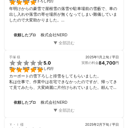

雪かき・除雪・雪下ろし代行
年明けからの豪雪で屋根雪の落雪や駐車場前の雪藪で、車の
出し入れや落雪の寄せ場所が無くなってしまい難儀していま
したので大変助かりました。

2月からの大雪にもどうにか耐えられそうです。
株式会社NERD
依頼したプロ
手塚
様
2025年1月上旬 / 平日

5.0
84,700
実際の料金
円

雪かき・除雪・雪下ろし代行
カーポートの雪下ろしと排雪をしてもらいました。

私は仕事で、作業中は在宅できなかったのですが、帰ってき
て見てみたら、大変綺麗に片付けられていました。頼んで良
かったです。
株式会社NERD
依頼したプロ
Ｙ・Ｉ
様
2025年2月下旬 / 平日