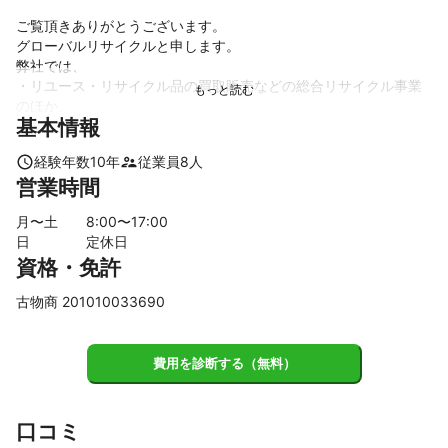
ご覧頂きありがとうございます。

グローバルリサイクルと申します。

弊社では、

・リユース・リサイクル品の買取販売などの総合リサイクル事業
のほか、

基本情報
オゾンマシンでの除菌業務などお部屋のごみ処分からクリーニン
グまでワンストップサービスをご提案させていただいまおりま
経験年数
10
年
従業員
8
人
す。

営業時間
ご相談などありましたら、お気軽にお問い合わせ頂ければ幸いで
月〜土
8
:00〜
17
:00
す。
日
定休日
資格・免許
古物商 201010033690
費用を診断する（無料）
口コミ